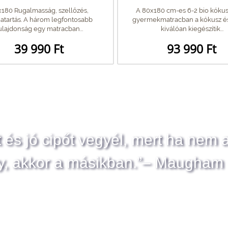
180 Rugalmasság, szellőzés,
A 80x180 cm-es 6-2 bio kókus
atartás. A három legfontosabb
gyermekmatracban a kókusz és
ulajdonság egy matracban...
kiválóan kiegészítik...
39 990 Ft
93 990 Ft
t és jó cipőt vegyél, mert ha nem 
y, akkor a másikban.”– Maugham