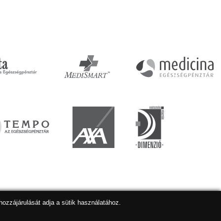
hozzájárulását adja a sütik használatához.
lapkészítés
,
webdesign
,
keresőoptimalizálás
:
Expedient
Marketing tanácsadónk a:
Marketing Professzorok Kft.