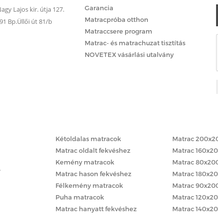
Garancia
gy Lajos kir. útja 127.
Matracpróba otthon
 Bp.Üllői út 81/b
Matraccsere program
Matrac- és matrachuzat tisztítás
NOVETEX vásárlási utalvány
Matracok keménység szerint
Matracok méret
Kétoldalas matracok
Matrac 200x2
Matrac oldalt fekvéshez
Matrac 160x2
Kemény matracok
Matrac 80x20
y
Matrac hason fekvéshez
Matrac 180x2
Félkemény matracok
Matrac 90x20
Puha matracok
Matrac 120x2
Matrac hanyatt fekvéshez
Matrac 140x2