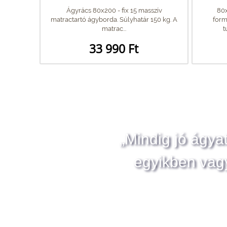
Ágyrács 80x200 - fix 15 masszív
80x
matractartó ágyborda. Súlyhatár 150 kg. A
form
matrac...
t
33 990 Ft
„Mindig jó ágya
egyikben vag