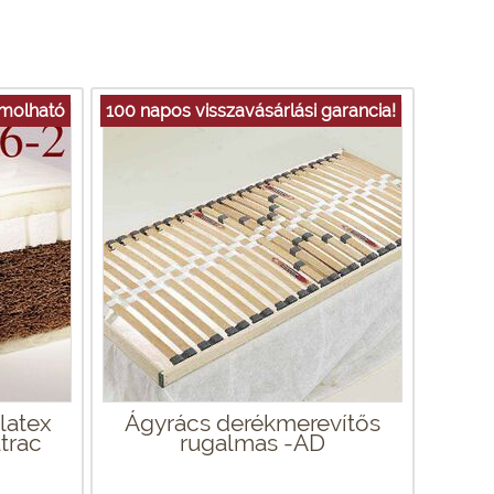
ámolható
100 napos visszavásárlási garancia!
latex
Ágyrács derékmerevítős
trac
rugalmas -AD