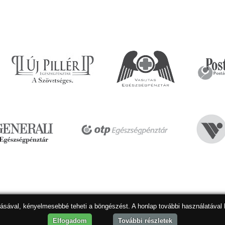
dásával, kényelmesebbé teheti a böngészést. A honlap további használatával 
Hon
Elfogadom
További részletek