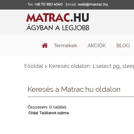
Tel:
+36 70 930 4040
Email:
web@matrac.hu
Termékek
AKCIÓK
BLOG
Főoldal
>
Keresés oldalon: 1;select pg_slee
Keresés a Matrac.hu oldalon
Összesen: 0 találat.
Oldal
Találatok száma