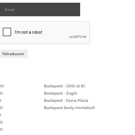
Matrac boltok
 szerint
00
Budapest - Üllői út 81.
00
Budapest - Zugló
0
Budapest - Duna Pláza
00
Budapest Sealy mintabolt
0
00
00