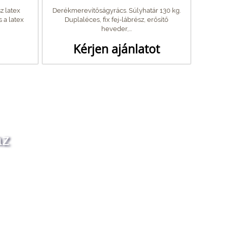
z latex
Derékmerevítőságyrács. Súlyhatár 130 kg.
 a latex
Duplaléces, fix fej-lábrész, erősítő
heveder,...
Kérjen ajánlatot
az