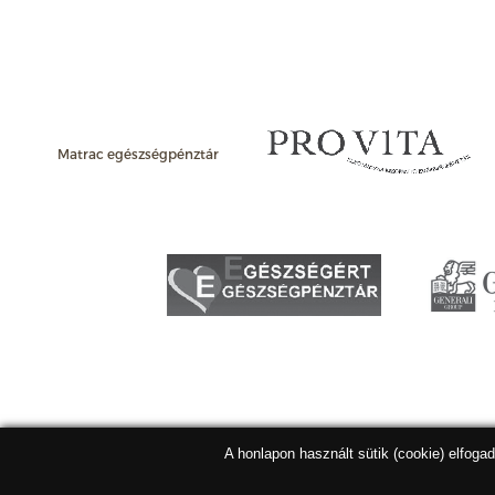
Matrac egészségpénztár
A honlapon használt sütik (cookie) elfoga
Matracbolt Kft. 2026 |
ÁSZF