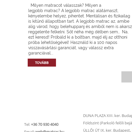
Milyen matracot válasszak? Milyen a
legjobb matrac? A legjobb matrac alátámaszt,
kényelembe helyez, pihentet. Mentálisan és fizikailag
is kitűnő állapotban tart. A legjobb matrac az, amibe
alig várod, hogy belehuppanj és amiből nem is akarsz
reggelente felkelni. Sőt néha még délben sem… Na,
ezt keresd! Próbáld ki a boltban, majd élj az otthoni
próba lehetőségével! Használd ki a 100 napos
visszavásárlási garanciát, vagy válassz extra
garanciával...
TOVÁBB
Matrac.hu –
Matrac boltok
Ügyfélszolgálat
DUNA PLAZA XIII. ker. Budape
Földszint (Parkoló felőli bejá
Tel:
+36 70 930 4040
ÜLLŐI ÚT IX. ker. Budapest, Ü
Email:
web@matrac.hu