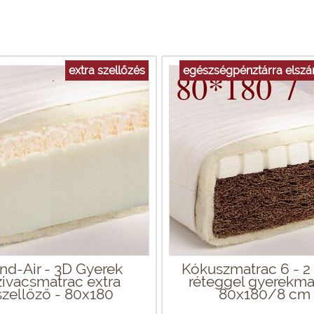
extra szellőzés
egészségpénztárra elsz
nd-Air - 3D Gyerek
Kókuszmatrac 6 - 2 
zivacsmatrac extra
réteggel gyerekma
szellőző - 80x180
80x180/8 cm