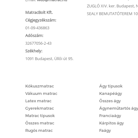
ZUGLÓ XIV. ker. Budapest, Na
MatracBolt Kft.
SEALY BEMUTATÓTEREM 1091
Cégjegyzékszám:
01-09-436863
Adószám:
32677056-2-43
Székhely:
1091 Budapest, Üllői út 95.
Matracok
Ágyak
Kókuszmatrac
Ágy típusok
Vákuum matrac
Kanapéágy
Latex matrac
Összes ágy
Gyerekmatrac
Ágyneműtartós ág
Matrac típusok
Franciaágy
Összes matrac
Kárpitos ágy
Rugós matrac
Faágy