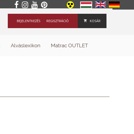
BEJELENTKEZÉS
REGISZTRÁCIÓ
KOSÁR
k
Alváslexikon
Matrac OUTLET