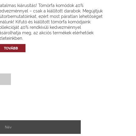
atalmas kiárusítás! Tömörfa komódok 40%
edvezménnyel – csak a kiállított darabok. Megújítjuk
útorbemutatóinkat, ezért most páratlan lehetőséget
ínálunk! Kifutó és kiállított tömörfa komódjaink
ollekcióját 40% rendkívüli kedvezménnyel
ásárolhatja meg, az akciós termékek elérhetőek
zleteinkben.
TOVÁBB
Hírlevél feliratkozás