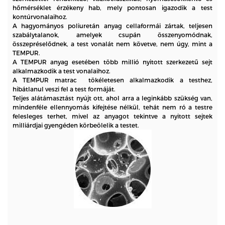
hőmérséklet érzékeny hab, mely pontosan igazodik a test
kontúrvonalaihoz.
A hagyományos poliuretán anyag cellaformái zártak, teljesen
szabálytalanok, amelyek csupán összenyomódnak,
összepréselődnek, a test vonalát nem követve,
nem úgy, mint a
TEMPUR.
A
TEMPUR anyag esetében több millió nyitott szerkezetű sejt
alkalmazkodik a test vonalaihoz.
A TEMPUR matrac tökéletesen alkalmazkodik a testhez,
hibátlanul veszi fel a test formáját.
Teljes alátámasztást nyújt ott, ahol arra a leginkább szükség van,
mindenféle ellennyomás kifejtése nélkül, tehát nem ró a testre
felesleges terhet,
mivel az anyagot tekintve a nyitott sejtek
milliárdjai gyengéden körbeölelik a testet.