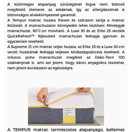
A különleges alapanyag sűrűségénél fogva nem biztosít
megfelelő életteret az atkáknak, így az allergiásoknak is
biztonságos alváskörnyezetet garantál.
A Tempur matrac huzata frissen és szárazon tartja a matrac
felületét. A matrachuzatot könnyedén lehet tisztítani. Mindegyik
matrachuzat, 60°C-on mosható. A Luxe 30 és az Elite 25 verziók
QuickRefresh™ fejlesztett matrachuzat fedlapja gyorsan és
egyszerűen levehető.
A Supreme 21 cm matrac teljes huzata, az Elite 25 és a Luxe 30 cm
verzió huzatának fedlapja teljesen közbezippzározva levehető. A
stílusos puha matrachuzat megfelel az Oeko-Tex® 100
szabványnak is, ami azt jelent, hogy káros anyagokra tesztelve,
nem jelent kockázatot az egészségre.
A TEMPUR matrac természetes alapanyagú, kellemes