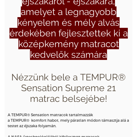
éjszakáról - éjszakára,
amelyet a legnagyobb
kényelem és mély alvás
érdekében fejlesztettek ki a
középkemény matracot
kedvelők számára
Nézzünk bele a TEMPUR®
Sensation Supreme 21
matrac belsejébe!
A TEMPUR® Sensation matracok tartalmazzák
a TEMPUR® komfort habot, mely páratlan módon támasztja alá a
testet az éjszaka folyamán.
A NASA űrtechnológiájából kifejlesztett matracok