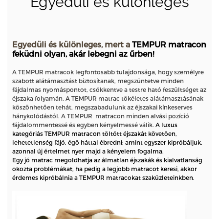
Egyedüli
és különleges
Egyedüli és különleges, mert a
TEMPUR matracon
feküdni olyan, akár lebegni az űrben!
A TEMPUR matracok legfontosabb tulajdonsága, hogy személyre
szabott alátámasztást biztosítanak, megszüntetve minden
fájdalmas nyomáspontot, csökkentve a testre ható feszültséget az
éjszaka folyamán. A TEMPUR matrac tökéletes alátámasztásának
köszönhetően tehát, megszabadulunk az éjszakai kínkeserves
hánykolódástól. A TEMPUR matracon minden alvási pozíció
fájdalommentessé és egyben kényelmessé válik.
A luxus
kategóriás TEMPUR matracon töltött éjszakát követően,
lehetetlenség fájó, égő háttal ébredni; amint egyszer kipróbáljuk,
azonnal új értelmet nyer majd a kényelem fogalma.
Egy jó matrac megoldhatja az álmatlan éjszakák és kialvatlanság
okozta problémákat, ha pedig a legjobb matracot keresi, akkor
érdemes kipróbálnia a TEMPUR matracokat szaküzleteinkben.