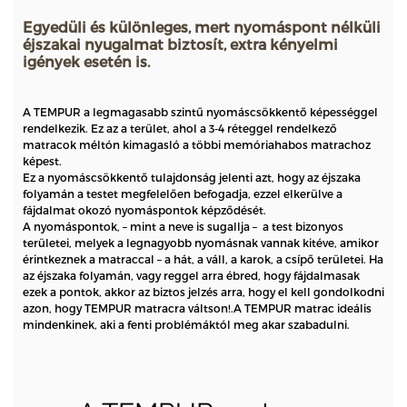
Egyedüli és különleges, mert nyomáspont nélküli
éjszakai nyugalmat biztosít, extra kényelmi
igények esetén is.
A TEMPUR a legmagasabb szintű nyomáscsökkentő képességgel
rendelkezik. Ez az a terület, ahol a 3-4 réteggel rendelkező
matracok méltón kimagasló a többi memóriahabos matrachoz
képest.
Ez a nyomáscsökkentő tulajdonság jelenti azt, hogy az éjszaka
folyamán a testet megfelelően befogadja, ezzel elkerülve a
fájdalmat okozó nyomáspontok képződését.
A nyomáspontok, – mint a neve is sugallja – a test bizonyos
területei, melyek a legnagyobb nyomásnak vannak kitéve, amikor
érintkeznek a matraccal – a hát, a váll, a karok, a csípő területei. Ha
az éjszaka folyamán, vagy reggel arra ébred, hogy fájdalmasak
ezek a pontok, akkor az biztos jelzés arra, hogy el kell gondolkodni
azon, hogy TEMPUR matracra váltson!.A TEMPUR matrac ideális
mindenkinek, aki a fenti problémáktól meg akar szabadulni.