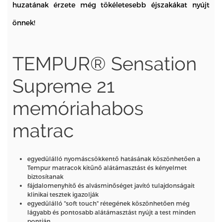
huzatának érzete még tökéletesebb éjszakákat nyújt
önnek!
TEMPUR® Sensation
Supreme 21
memóriahabos
matrac
egyedülálló nyomáscsökkentő hatásának köszönhetően a
Tempur matracok kitűnő alátámasztást és kényelmet
biztosítanak
fájdalomenyhítő és alvásminőséget javító tulajdonságait
klinikai tesztek igazolják
egyedülálló "soft touch" rétegének köszönhetően még
lágyabb és pontosabb alátámasztást nyújt a test minden
pontján