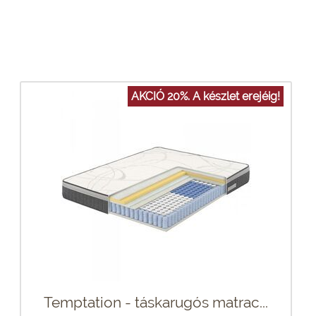
AKCIÓ 20%. A készlet erejéig!
Temptation - táskarugós matrac...