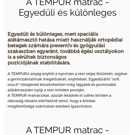
A TEMPUR matrac -
Egyedüli és különleges
Egyedüli és különleges, mert speciális
alátámasztó hatása miatt használják ortopédiai
betegek számára preventív és gyógyulási
szakaszban egyaránt, továbbá égési osztályokon
is a sérültek biztonságos
pozíciójának stabilitására.
A TEMPUR® anyag enyhíti a nyomást a test teljes felületén, segítve
a gerincbántalmak megelőzését, enyhítését. Egyedülálló "soft
touch" rétegének köszönhetően még lágyabb és pontosabb
alátámasztást nyújt a test minden pontján.
A TEMPUR matracokat, azután kezdték el széles körben a
lakosság részére elérhetővé tenni, hogy a klinikai
megfelelősége számtalan esetben igazolódott.
A TEMPUR matrac -