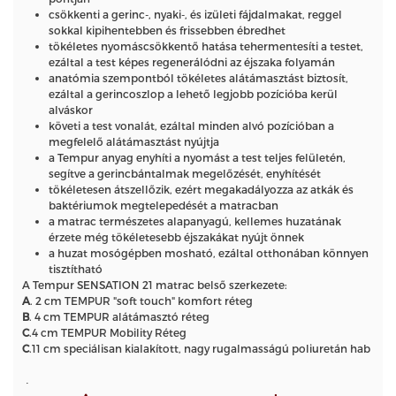
csökkenti a gerinc-, nyaki-, és izületi fájdalmakat, reggel
sokkal kipihentebben és frissebben ébredhet
tökéletes nyomáscsökkentő hatása tehermentesíti a testet,
ezáltal a test képes regenerálódni az éjszaka folyamán
anatómia szempontból tökéletes alátámasztást biztosít,
ezáltal a gerincoszlop a lehető legjobb pozícióba kerül
alváskor
követi a test vonalát, ezáltal minden alvó pozícióban a
megfelelő alátámasztást nyújtja
a Tempur anyag enyhíti a nyomást a test teljes felületén,
segítve a gerincbántalmak megelőzését, enyhítését
tökéletesen átszellőzik, ezért megakadályozza az atkák és
baktériumok megtelepedését a matracban
a matrac természetes alapanyagú, kellemes huzatának
érzete még tökéletesebb éjszakákat nyújt önnek
a huzat mosógépben mosható, ezáltal otthonában könnyen
tisztítható
A Tempur SENSATION 21 matrac belső szerkezete:
A
. 2 cm TEMPUR "soft touch" komfort réteg
B
. 4 cm TEMPUR alátámasztó réteg
C
.4 cm TEMPUR Mobility Réteg
C
.11 cm speciálisan kialakított, nagy rugalmasságú poliuretán hab
.