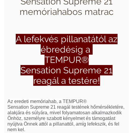
Sensation Supreme 21
memóriahabos matrac
A lefekvés pillanatától az
ébredésig a
TEMPUR®
Sensation Supreme 21
reagál a testére!
Az eredeti memóriahab, a TEMPUR®
Sensation Supreme 21 reagál testének hőmérsékletére,
alakjára és súlyára, mivel folyamatosan alkalmazkodik
Önhöz, személyre szabott kényelmet és támogatást
nyújtva Önnek attól a pillanattól, amíg lefekszik, és fel
nem kel.