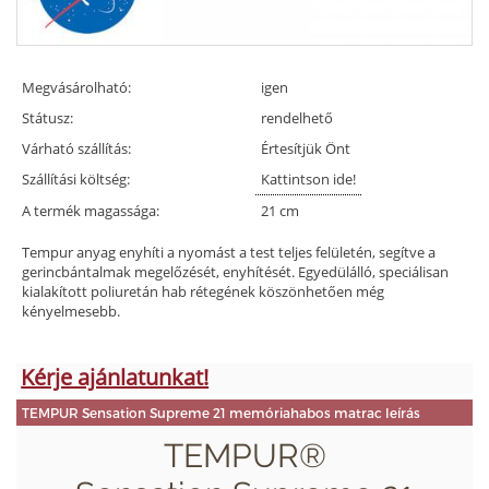
Megvásárolható:
igen
Státusz:
rendelhető
Várható szállítás:
Értesítjük Önt
Szállítási költség:
Kattintson ide!
A termék magassága:
21 cm
Tempur anyag enyhíti a nyomást a test teljes felületén, segítve a
gerincbántalmak megelőzését, enyhítését. Egyedülálló, speciálisan
kialakított poliuretán hab rétegének köszönhetően még
kényelmesebb.
Kérje ajánlatunkat!
TEMPUR Sensation Supreme 21 memóriahabos matrac leírás
TEMPUR®