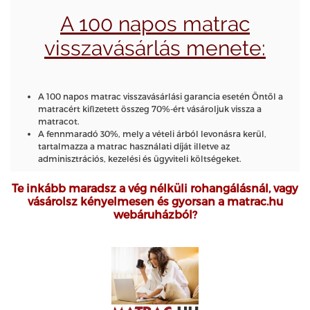
A 100 napos matrac
visszavásárlás menete:
A 100 napos matrac visszavásárlási garancia esetén Öntől a
matracért kifizetett összeg 70%-ért vásároljuk vissza a
matracot.
A fennmaradó 30%, mely a vételi árból levonásra kerül,
tartalmazza a matrac használati díját illetve az
adminisztrációs, kezelési és ügyviteli költségeket.
Te inkább maradsz a vég nélküli rohangálásnál, vagy
vásárolsz kényelmesen és gyorsan a matrac.hu
webáruházból?