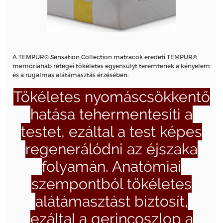
A TEMPUR® Sensation Collection matracok eredeti TEMPUR®
memóriahab rétegei tökéletes egyensúlyt teremtenek a kényelem
és a rugalmas alátámasztás érzésében.
Tökéletes nyomáscsökkentő
hatása tehermentesíti a
testet, ezáltal a test képes
regenerálódni az éjszaka
folyamán. Anatómiai
szempontból tökéletes
alátámasztást biztosít,
ezáltal a gerincoszlop a