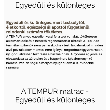
Egyedüli és különleges
Egyedüli és különleges, mert testsúlytól,
életkortól, egészségi állapottól függetlenül,
mindenki számára tökéletes.
A TEMPUR anyag egyedien veszi fel a test vonalát, tökéletesen
alkalmazkodik és pihentető regenerálódást biztosít. A TEMPUR
terméken pihenők nem panaszkodnak testi fájdalmakról, minden
alvó póz fájdalommentes, nem igényel forgolódást így zavartalan,
nyugodt alvásban lesz része a használónak. A nyomás egyenletes
elosztódása az ízületekre és a hátgerincre fájdalomenyhítő
hatással van, de segíti a mély és nyugodt alvást is, mindenki
számára.
A TEMPUR matrac -
Egyedüli és különleges