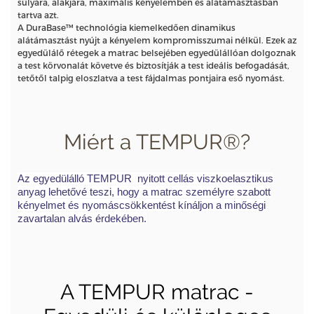
súlyára, alakjára, maximális kényelemben és alátámasztásban
tartva azt.
A DuraBase™ technológia kiemelkedően dinamikus
alátámasztást nyújt a kényelem kompromisszumai nélkül. Ezek az
egyedülálő rétegek a matrac belsejében egyedülállóan dolgoznak
a test körvonalát követve és biztosítják a test ideális befogadását,
tetőtől talpig eloszlatva a test fájdalmas pontjaira eső nyomást.
Miért a TEMPUR®?
Az egyedülálló TEMPUR nyitott cellás viszkoelasztikus
anyag lehetővé teszi, hogy a matrac személyre szabott
kényelmet és nyomáscsökkentést kínáljon a minőségi
zavartalan alvás érdekében.
A TEMPUR matrac -