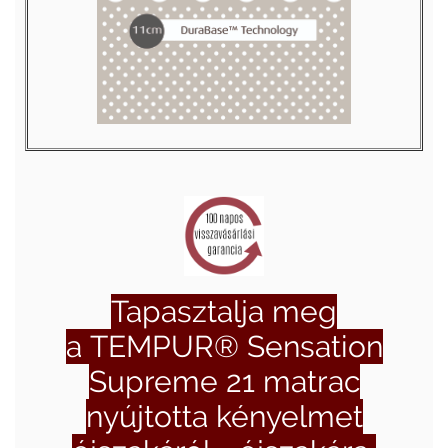
Tapasztalja meg
a TEMPUR® Sensation
Supreme 21 matrac
nyújtotta kényelmet