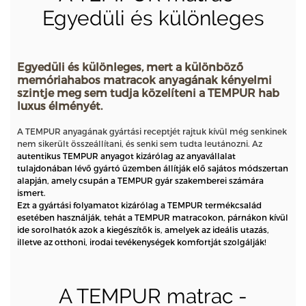
Egyedüli és különleges
Egyedüli és különleges, mert a különböző
memóriahabos matracok anyagának kényelmi
szintje meg sem tudja közelíteni a TEMPUR hab
luxus élményét.
A TEMPUR anyagának gyártási receptjét rajtuk kívül még senkinek
nem sikerült összeállítani, és senki sem tudta leutánozni. Az
autentikus TEMPUR anyagot kizárólag az anyavállalat
tulajdonában lévő gyártó üzemben állítják elő sajátos módszertan
alapján, amely csupán a TEMPUR gyár szakemberei számára
ismert.
Ezt a gyártási folyamatot kizárólag a TEMPUR termékcsalád
esetében használják, tehát a TEMPUR matracokon, párnákon kívül
ide sorolhatók azok a kiegészítők is, amelyek az ideális utazás,
illetve az otthoni, irodai tevékenységek komfortját szolgálják!
A TEMPUR matrac -