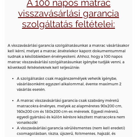
A 100 napos matrac
visszavásárlási garancia
szolgáltatás feltételei:
A visszavásárlási garancia szolgáltatásunkat a matrac vásárlásakor
kell kérni, melyet a matrac átvételekor kapott dokumentummal
tudnak a későbbiekben érvényesíteni. Ahhoz, hogy a 100 napos
matrac visszavásárlási szolgáltatásunkat igénybe tudják venni, a
következő feltételeknek kell teljesülnie:
A szolgáltatást csak magánszemélyek vehetik igénybe,
vásárlásonként egyszeri alkalommal, évente maximum 2
vásárlás esetén.
A matrac visszavásárlási garancia csak szabvány méretű
matracokra érvényes, melyek az alapméretes 90x200 cm,
160x200 cm és 180x200 cm-es méretek. Egyedi méretű,
egyedi gyártású és külön kérésre készített matracokra nem
vonatkozik!
A visszavásárlási garancia sérülésmentes (nem kell eredeti)
csomagolásban, tiszta, újszerű, foltmentes, hajszál, és