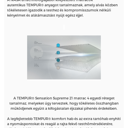
autentikus TEMPUR® anyagot tartalmaznak, amely alvás közben
tökéletesen igazodik a testhez és kompromisszumok nélküli
kényelmet és alátámasztást nyújt egész éjjel.
A TEMPUR® Sensation Supreme 21 matrac 4 egyedi réteget
tartalmaz, melyeket úgy terveztek, hogy tökéletes összhangban
működjenek együtt a kifogástalan éjszakai pihenés érdekében.
A legfejlettebb TEMPUR® komfort hab és az extra tartóhab enyhíti
a nyomáspontokat és reagál a rajta fekvő testhőmérsékletére,