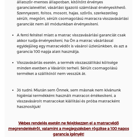
állatszőr-mentes állapotban, kitöltött érvényes
garancialevéllel, vásárlást igazoló számlával érvényesíthető.
Szennyezett, foltos, mosott, hajas, szőrős, szerkezetileg
sérült, megtört, sérült csomagolású matracra visszavásárlási
garanciát nem áll módunkban érvényesíteni.
A fenti feltétel miatt a matrac visszavásárlási garanciát csak
akkor tudja érvényesíteni, ha Ön a matrac vásárlással
egyidejűleg egy matracvédőt is vásárol üzletünkben, és azt a
garancia 100 napja alatt használja.
Visszavásárlás esetén, a termék visszaszállítási költsége
minden esetben a Vásárlót terheli. Sérült csomagolású
terméket a szállítótól nem vesszük át.
Jó tudni: Miután sem Önnek, sem másnak nem kívánunk
higiéniai termékként használt matracot értékesíteni, a
visszavásárolt matracokat kiállítási és próba matracként
hasznosítjuk!
Webes rendelés esetén ne felejtkezzen el a matracvédő
megrendeléséről, valamint a megjegyzésben rögzítse a 100 napos
garancia igényét!