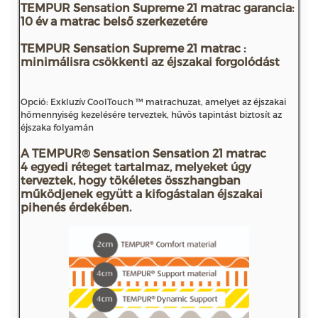
TEMPUR Sensation Supreme 21 matrac garancia:
10 év a matrac belső szerkezetére
TEMPUR Sensation Supreme 21 matrac :
minimálisra csökkenti az éjszakai forgolódást
Opció: Exkluzív CoolTouch ™ matrachuzat, amelyet az éjszakai
hőmennyiség kezelésére terveztek, hűvös tapintást biztosít az
éjszaka folyamán
A TEMPUR®
Sensation
Sensation 21 matrac
4 egyedi réteget tartalmaz, melyeket úgy
terveztek, hogy tökéletes összhangban
működjenek együtt a kifogástalan éjszakai
pihenés érdekében.