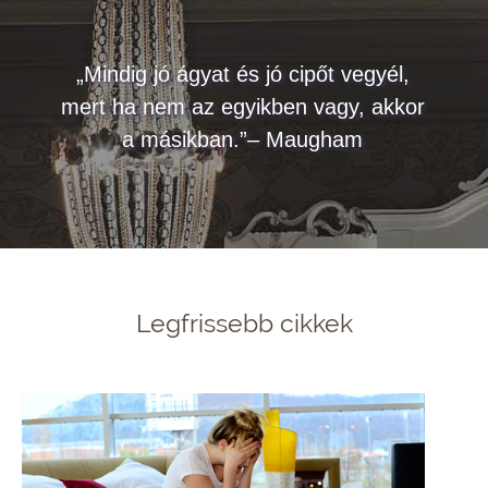
„Mindig jó ágyat és jó cipőt vegyél,
mert ha nem az egyikben vagy, akkor
a másikban.”– Maugham
Legfrissebb cikkek