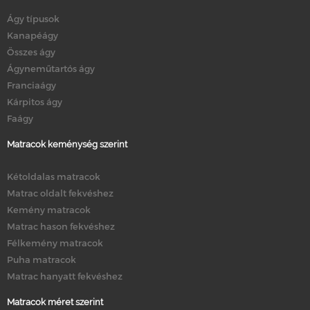
Ágy típusok
Kanapéágy
Összes ágy
Ágyneműtartós ágy
Franciaágy
Kárpitos ágy
Faágy
Matracok keménység szerint
Kétoldalas matracok
Matrac oldalt fekvéshez
Kemény matracok
Matrac hason fekvéshez
Félkemény matracok
Puha matracok
Matrac hanyatt fekvéshez
Matracok méret szerint