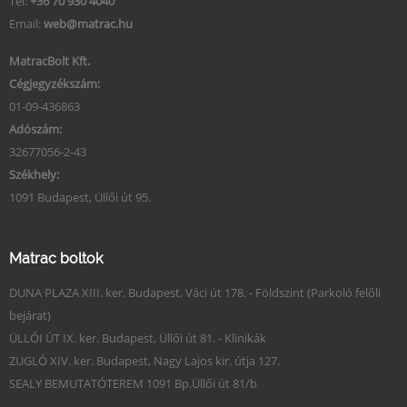
Tel:
+36 70 930 4040
Email:
web@matrac.hu
MatracBolt Kft.
Cégjegyzékszám:
01-09-436863
Adószám:
32677056-2-43
Székhely:
1091 Budapest, Üllői út 95.
Matrac boltok
DUNA PLAZA XIII. ker. Budapest, Váci út 178. - Földszint (Parkoló felőli
bejárat)
ÜLLŐI ÚT IX. ker. Budapest, Üllői út 81. - Klinikák
ZUGLÓ XIV. ker. Budapest, Nagy Lajos kir. útja 127.
SEALY BEMUTATÓTEREM 1091 Bp.Üllői út 81/b