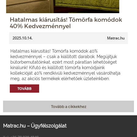
Hatalmas kiárusítás! Tömörfa komódok
40% Kedvezménnyel
2025.10.14.
Matrac.hu
Hatalmas kiárusítás! Tömörfa komódok 40%
kedvezménnyel – csak a kiállított darabok. Megújítjuk
bútorbemutatóinkat, ezért most páratlan lehetőséget
kínálunk! Kifutó és kiállított tömörfa komódjaink
kollekcióját 40% rendkívüli kedvezménnyel vásárolhatja
meg, az akciós termékek elérhetőek üzleteinkben.
TOVÁBB
Tovább a cikkekhez
Matrac.hu – Ügyfélszolgálat