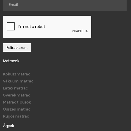
Matracok
Kókuszmatrac
Vákuum matrac
Latex matrac
Gyerekmatrac
Matrac típusok
Összes matrac
Rugós matrac
Ágyak