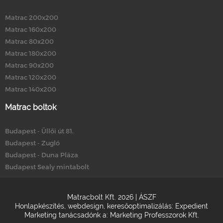
Matrac 200x200
Matrac 160x200
Matrac 80x200
Matrac 180x200
Matrac 90x200
Matrac 120x200
Matrac 140x200
Matrac boltok
Budapest - Üllői út 81.
Budapest - Zugló
Budapest - Duna Pláza
Budapest Sealy mintabolt
Matracbolt Kft. 2026 |
ÁSZF
Honlapkészítés
,
webdesign
,
keresőoptimalizálás
:
Expedient
Marketing tanácsadónk a:
Marketing Professzorok Kft.