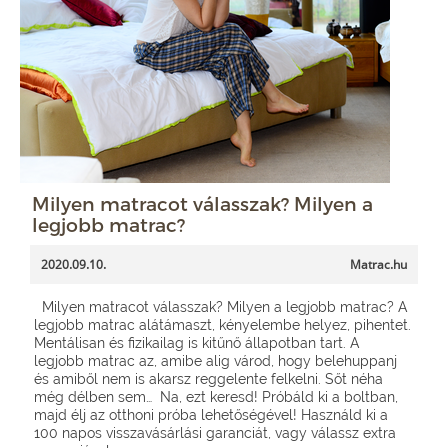
Milyen matracot válasszak? Milyen a
legjobb matrac?
2020.09.10.
Matrac.hu
Milyen matracot válasszak? Milyen a legjobb matrac? A
legjobb matrac alátámaszt, kényelembe helyez, pihentet.
Mentálisan és fizikailag is kitűnő állapotban tart. A
legjobb matrac az, amibe alig várod, hogy belehuppanj
és amiből nem is akarsz reggelente felkelni. Sőt néha
még délben sem… Na, ezt keresd! Próbáld ki a boltban,
majd élj az otthoni próba lehetőségével! Használd ki a
100 napos visszavásárlási garanciát, vagy válassz extra