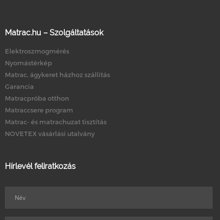
Matrac.hu – Szolgáltatások
Elektroszmogmérés
Nyomástérkép
Matrac, ágykeret házhoz szállítás
Garancia
Matracpróba otthon
Matraccsere program
Matrac- és matrachuzat tisztítás
NOVETEX vásárlási utalvány
Hírlevél feliratkozás