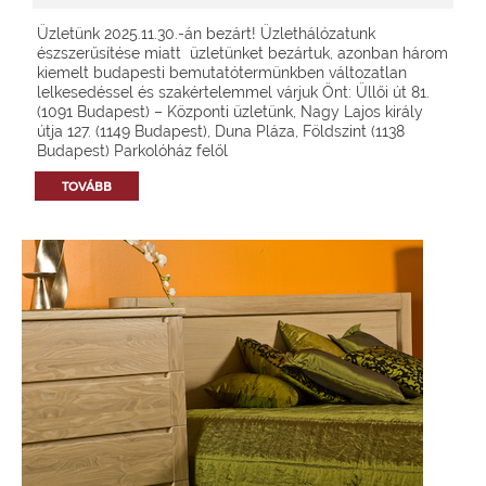
Üzletünk 2025.11.30.-án bezárt! Üzlethálózatunk
észszerűsítése miatt üzletünket bezártuk, azonban három
kiemelt budapesti bemutatótermünkben változatlan
lelkesedéssel és szakértelemmel várjuk Önt: Üllői út 81.
(1091 Budapest) – Központi üzletünk, Nagy Lajos király
útja 127. (1149 Budapest), Duna Pláza, Földszint (1138
Budapest) Parkolóház felől
TOVÁBB