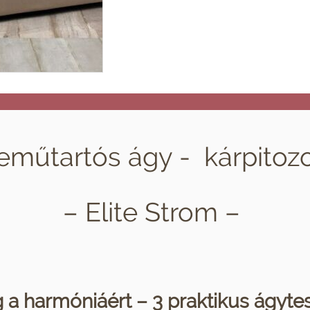
eműtartós ágy - kárpitozo
– Elite Strom –
g a harmóniáért – 3 praktikus ágyte