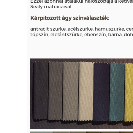
Ezzel azonnal átalakul hálószobája a kedven
Sealy matracaival.
Kárpitozott ágy színválaszték:
antracit szürke, acélszürke, hamuszürke, ce
tópszín, elefántszürke, ébenszín, barna, d