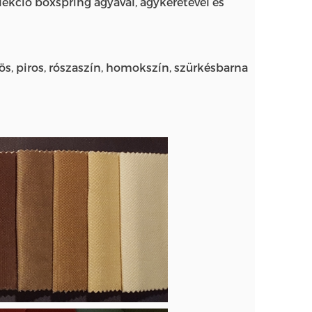
lekció boxspring ágyával, ágykeretével és
rös, piros, rószaszín, homokszín, szürkésbarna