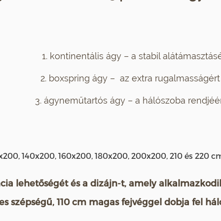
1. kontinentális ágy – a stabil alátámasztásé
2. boxspring ágy – az extra rugalmasságért
3. ágyneműtartós ágy – a hálószoba rendjéé
x200, 140x200, 160x200, 180x200, 200x200, 210 és 220 c
cia lehetőségét és a dizájn-t, amely alkalmazkodi
ljes szépségű, 110 cm magas fejvéggel dobja fel há