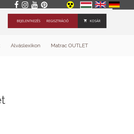
BEJELENTKEZÉS
REGISZTRÁCIÓ
KOSÁR
k
Alváslexikon
Matrac OUTLET
et