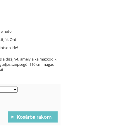
delhető
sítjük Önt
intson ide!
és a dizájn-t, amely alkalmazkodik
ságteljes szépségű, 110 cm magas
át!