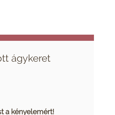
tt ágykeret
st a kényelemért!