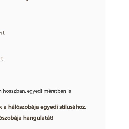
rt
rt
m hosszban, egyedi méretben is
k a hálószobája egyedi stílusához.
lószobája hangulatát!