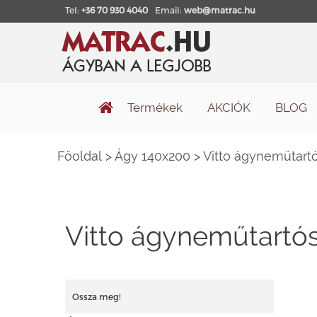
Tel:
+36 70 930 4040
Email:
web@matrac.hu
Termékek
AKCIÓK
BLOG
Főoldal
>
Ágy 140x200
>
Vitto ágyneműtartó
Vitto ágyneműtartós
Ossza meg!