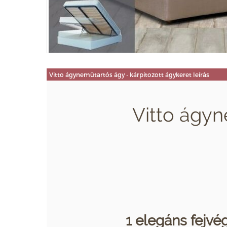
Vitto ágyneműtartós ágy - kárpitozott ágykeret leírás
Vitto ágyn
1 elegáns fejvé