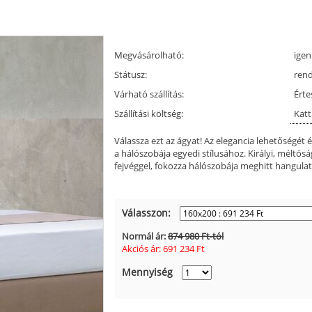
Megvásárolható:
igen
Státusz:
ren
Várható szállítás:
Érte
Szállítási költség:
Katt
Válassza ezt az ágyat! Az elegancia lehetőségét 
a hálószobája egyedi stílusához. Királyi, méltó
fejvéggel, fokozza hálószobája meghitt hangulat
Válasszon:
Normál ár:
874 980 Ft-tól
Akciós ár:
691 234
Ft
Mennyiség