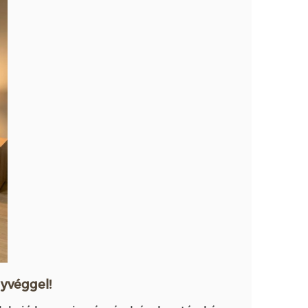
gyvéggel!