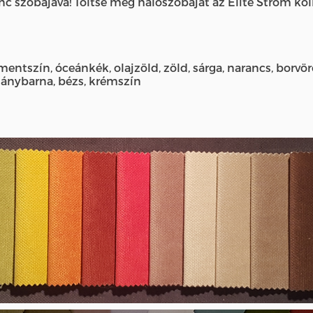
c szobájává! Töltse meg hálószobáját az Elite Strom kol
mentszín, óceánkék, olajzöld, zöld, sárga, narancs, borvö
ohánybarna, bézs, krémszín