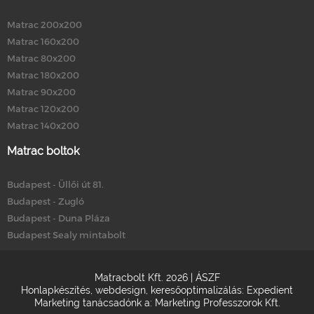
Matrac 200x200
Matrac 160x200
Matrac 80x200
Matrac 180x200
Matrac 90x200
Matrac 120x200
Matrac 140x200
Matrac boltok
Budapest - Üllői út 81.
Budapest - Zugló
Budapest - Duna Pláza
Budapest Sealy mintabolt
Matracbolt Kft. 2026 |
ÁSZF
Honlapkészítés
,
webdesign
,
keresőoptimalizálás
:
Expedient
Marketing tanácsadónk a:
Marketing Professzorok Kft.