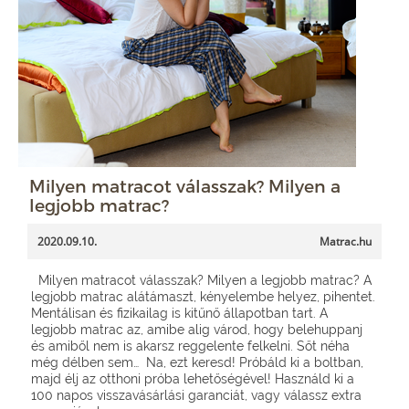
Milyen matracot válasszak? Milyen a
legjobb matrac?
2020.09.10.
Matrac.hu
Milyen matracot válasszak? Milyen a legjobb matrac? A
legjobb matrac alátámaszt, kényelembe helyez, pihentet.
Mentálisan és fizikailag is kitűnő állapotban tart. A
legjobb matrac az, amibe alig várod, hogy belehuppanj
és amiből nem is akarsz reggelente felkelni. Sőt néha
még délben sem… Na, ezt keresd! Próbáld ki a boltban,
majd élj az otthoni próba lehetőségével! Használd ki a
100 napos visszavásárlási garanciát, vagy válassz extra