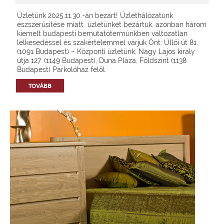
Üzletünk 2025.11.30.-án bezárt! Üzlethálózatunk
észszerűsítése miatt üzletünket bezártuk, azonban három
kiemelt budapesti bemutatótermünkben változatlan
lelkesedéssel és szakértelemmel várjuk Önt: Üllői út 81.
(1091 Budapest) – Központi üzletünk, Nagy Lajos király
útja 127. (1149 Budapest), Duna Pláza, Földszint (1138
Budapest) Parkolóház felől
TOVÁBB