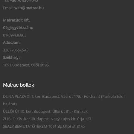
Tel:
+36 70 930 4040
Email:
web@matrac.hu
MatracBolt Kft.
Cégjegyzékszám:
01-09-436863
Adószám:
32677056-2-43
Székhely:
1091 Budapest, Üllői út 95.
Matrac boltok
DUNA PLAZA XIII. ker. Budapest, Váci út 178. - Földszint (Parkoló felőli
bejárat)
ÜLLŐI ÚT IX. ker. Budapest, Üllői út 81. - Klinikák
ZUGLÓ XIV. ker. Budapest, Nagy Lajos kir. útja 127.
SEALY BEMUTATÓTEREM 1091 Bp.Üllői út 81/b