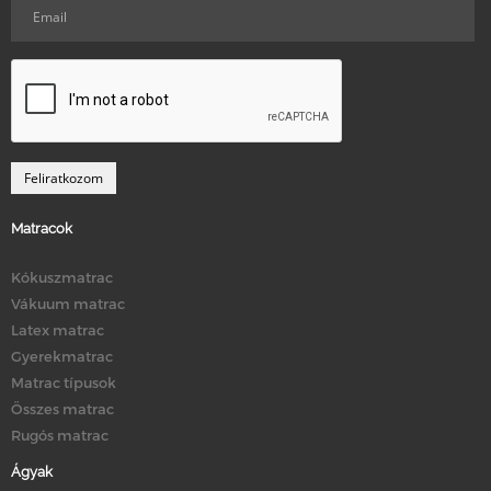
Matracok
Kókuszmatrac
Vákuum matrac
Latex matrac
Gyerekmatrac
Matrac típusok
Összes matrac
Rugós matrac
Ágyak