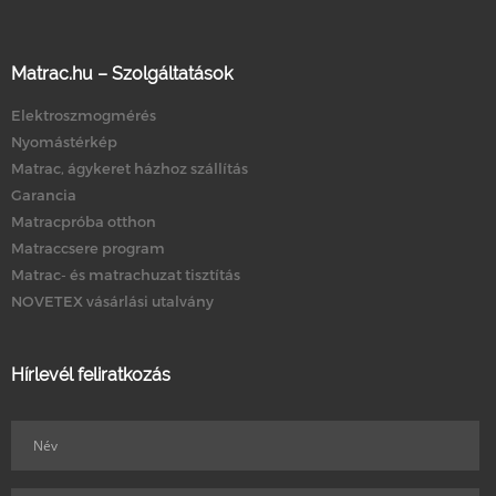
Matrac.hu – Szolgáltatások
Elektroszmogmérés
Nyomástérkép
Matrac, ágykeret házhoz szállítás
Garancia
Matracpróba otthon
Matraccsere program
Matrac- és matrachuzat tisztítás
NOVETEX vásárlási utalvány
Hírlevél feliratkozás