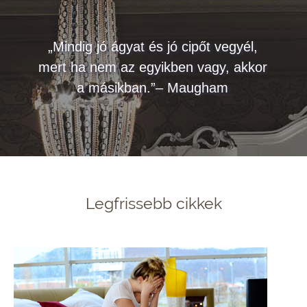
„Mindig jó ágyat és jó cipőt vegyél,
mert ha nem az egyikben vagy, akkor
a másikban.”– Maugham
Legfrissebb cikkek