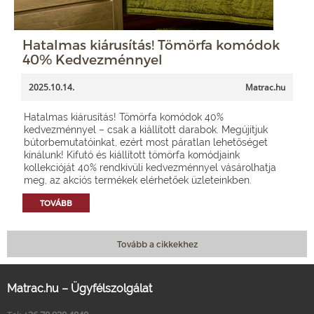
Hatalmas kiárusítás! Tömörfa komódok
40% Kedvezménnyel
2025.10.14.
Matrac.hu
Hatalmas kiárusítás! Tömörfa komódok 40%
kedvezménnyel – csak a kiállított darabok. Megújítjuk
bútorbemutatóinkat, ezért most páratlan lehetőséget
kínálunk! Kifutó és kiállított tömörfa komódjaink
kollekcióját 40% rendkívüli kedvezménnyel vásárolhatja
meg, az akciós termékek elérhetőek üzleteinkben.
TOVÁBB
Tovább a cikkekhez
Matrac.hu – Ügyfélszolgálat