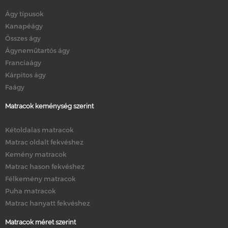
Ágy típusok
Kanapéágy
Összes ágy
Ágyneműtartós ágy
Franciaágy
Kárpitos ágy
Faágy
Matracok keménység szerint
Kétoldalas matracok
Matrac oldalt fekvéshez
Kemény matracok
Matrac hason fekvéshez
Félkemény matracok
Puha matracok
Matrac hanyatt fekvéshez
Matracok méret szerint