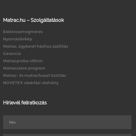
Matrac.hu – Szolgáltatások
Elektroszmogmérés
Nyomástérkép
Matrac, ágykeret házhoz szállítás
Garancia
Matracpróba otthon
Matraccsere program
Matrac- és matrachuzat tisztítás
NOVETEX vásárlási utalvány
Hírlevél feliratkozás