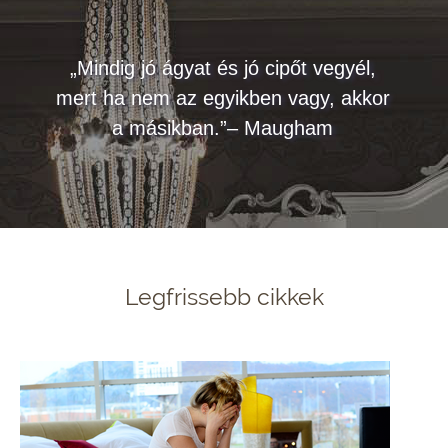
„Mindig jó ágyat és jó cipőt vegyél,
mert ha nem az egyikben vagy, akkor
a másikban.”– Maugham
Legfrissebb cikkek