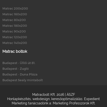
Matrac 200x200
Matrac 160x200
Matrac 80x200
Matrac 180x200
Matrac 90x200
Matrac 120x200
Matrac 140x200
Matrac boltok
Budapest - Üllői út 81.
Budapest - Zugló
Budapest - Duna Pláza
Budapest Sealy mintabolt
Matracbolt Kft. 2026 |
ÁSZF
Honlapkészítés
,
webdesign
,
keresőoptimalizálás
:
Expedient
Marketing tanácsadónk a:
Marketing Professzorok Kft.