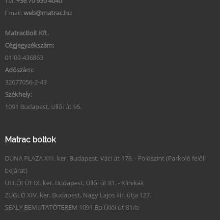
Tel:
+36 70 930 4040
Email:
web@matrac.hu
MatracBolt Kft.
Cégjegyzékszám:
01-09-436863
Adószám:
32677056-2-43
Székhely:
1091 Budapest, Üllői út 95.
Matrac boltok
DUNA PLAZA XIII. ker. Budapest, Váci út 178. - Földszint (Parkoló felőli
bejárat)
ÜLLŐI ÚT IX. ker. Budapest, Üllői út 81. - Klinikák
ZUGLÓ XIV. ker. Budapest, Nagy Lajos kir. útja 127.
SEALY BEMUTATÓTEREM 1091 Bp.Üllői út 81/b