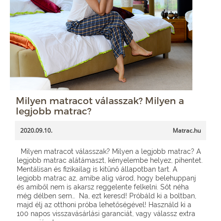
Milyen matracot válasszak? Milyen a
legjobb matrac?
2020.09.10.
Matrac.hu
Milyen matracot válasszak? Milyen a legjobb matrac? A
legjobb matrac alátámaszt, kényelembe helyez, pihentet.
Mentálisan és fizikailag is kitűnő állapotban tart. A
legjobb matrac az, amibe alig várod, hogy belehuppanj
és amiből nem is akarsz reggelente felkelni. Sőt néha
még délben sem… Na, ezt keresd! Próbáld ki a boltban,
majd élj az otthoni próba lehetőségével! Használd ki a
100 napos visszavásárlási garanciát, vagy válassz extra