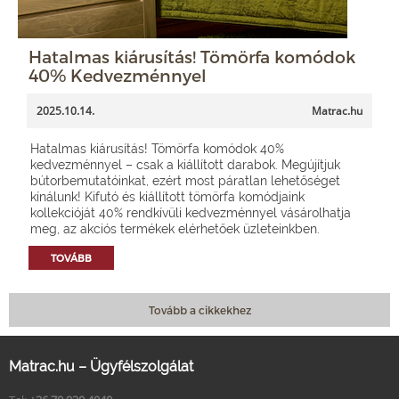
Hatalmas kiárusítás! Tömörfa komódok
40% Kedvezménnyel
2025.10.14.
Matrac.hu
Hatalmas kiárusítás! Tömörfa komódok 40%
kedvezménnyel – csak a kiállított darabok. Megújítjuk
bútorbemutatóinkat, ezért most páratlan lehetőséget
kínálunk! Kifutó és kiállított tömörfa komódjaink
kollekcióját 40% rendkívüli kedvezménnyel vásárolhatja
meg, az akciós termékek elérhetőek üzleteinkben.
TOVÁBB
Tovább a cikkekhez
Matrac.hu – Ügyfélszolgálat