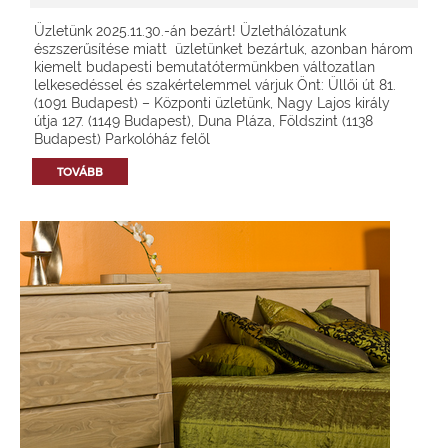
Üzletünk 2025.11.30.-án bezárt! Üzlethálózatunk
észszerűsítése miatt üzletünket bezártuk, azonban három
kiemelt budapesti bemutatótermünkben változatlan
lelkesedéssel és szakértelemmel várjuk Önt: Üllői út 81.
(1091 Budapest) – Központi üzletünk, Nagy Lajos király
útja 127. (1149 Budapest), Duna Pláza, Földszint (1138
Budapest) Parkolóház felől
TOVÁBB