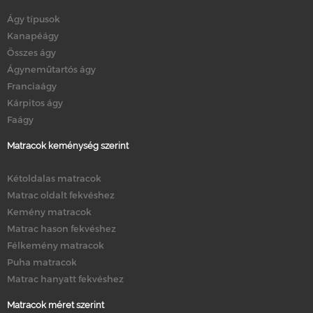
Ágy típusok
Kanapéágy
Összes ágy
Ágyneműtartós ágy
Franciaágy
Kárpitos ágy
Faágy
Matracok keménység szerint
Kétoldalas matracok
Matrac oldalt fekvéshez
Kemény matracok
Matrac hason fekvéshez
Félkemény matracok
Puha matracok
Matrac hanyatt fekvéshez
Matracok méret szerint