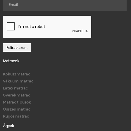
Matracok
Kókuszmatrac
Vákuum matrac
Latex matrac
Gyerekmatrac
Matrac típusok
Összes matrac
Rugós matrac
Ágyak