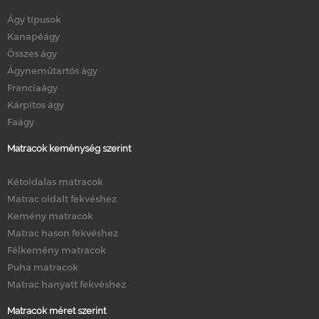
Ágy típusok
Kanapéágy
Összes ágy
Ágyneműtartós ágy
Franciaágy
Kárpitos ágy
Faágy
Matracok keménység szerint
Kétoldalas matracok
Matrac oldalt fekvéshez
Kemény matracok
Matrac hason fekvéshez
Félkemény matracok
Puha matracok
Matrac hanyatt fekvéshez
Matracok méret szerint