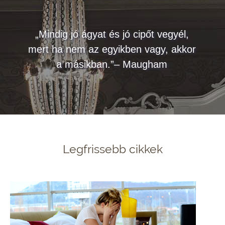
„Mindig jó ágyat és jó cipőt vegyél,
mert ha nem az egyikben vagy, akkor
a másikban.”– Maugham
Legfrissebb cikkek