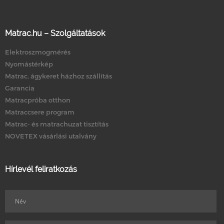
Matrac.hu – Szolgáltatások
Elektroszmogmérés
Nyomástérkép
Matrac, ágykeret házhoz szállítás
Garancia
Matracpróba otthon
Matraccsere program
Matrac- és matrachuzat tisztítás
NOVETEX vásárlási utalvány
Hírlevél feliratkozás