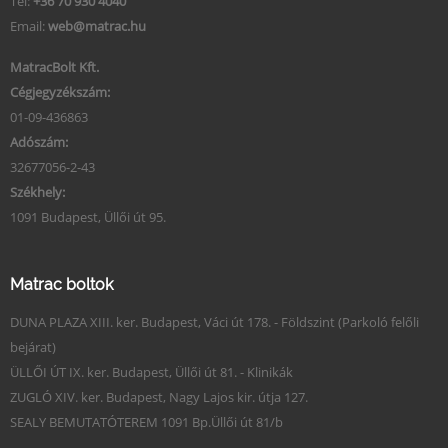
Tel:
+36 70 930 4040
Email:
web@matrac.hu
MatracBolt Kft.
Cégjegyzékszám:
01-09-436863
Adószám:
32677056-2-43
Székhely:
1091 Budapest, Üllői út 95.
Matrac boltok
DUNA PLAZA XIII. ker. Budapest, Váci út 178. - Földszint (Parkoló felőli
bejárat)
ÜLLŐI ÚT IX. ker. Budapest, Üllői út 81. - Klinikák
ZUGLÓ XIV. ker. Budapest, Nagy Lajos kir. útja 127.
SEALY BEMUTATÓTEREM 1091 Bp.Üllői út 81/b