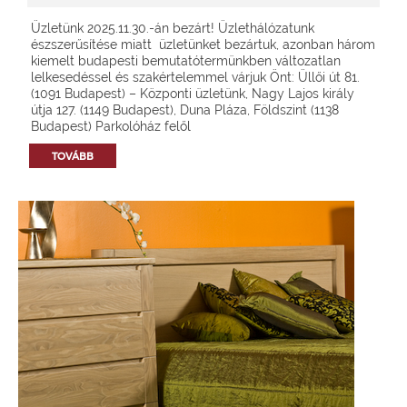
Üzletünk 2025.11.30.-án bezárt! Üzlethálózatunk
észszerűsítése miatt üzletünket bezártuk, azonban három
kiemelt budapesti bemutatótermünkben változatlan
lelkesedéssel és szakértelemmel várjuk Önt: Üllői út 81.
(1091 Budapest) – Központi üzletünk, Nagy Lajos király
útja 127. (1149 Budapest), Duna Pláza, Földszint (1138
Budapest) Parkolóház felől
TOVÁBB