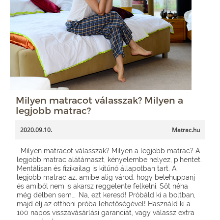
Milyen matracot válasszak? Milyen a
legjobb matrac?
2020.09.10.
Matrac.hu
Milyen matracot válasszak? Milyen a legjobb matrac? A
legjobb matrac alátámaszt, kényelembe helyez, pihentet.
Mentálisan és fizikailag is kitűnő állapotban tart. A
legjobb matrac az, amibe alig várod, hogy belehuppanj
és amiből nem is akarsz reggelente felkelni. Sőt néha
még délben sem… Na, ezt keresd! Próbáld ki a boltban,
majd élj az otthoni próba lehetőségével! Használd ki a
100 napos visszavásárlási garanciát, vagy válassz extra