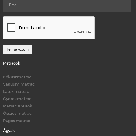
Matracok
Kókuszmatrac
Vákuum matrac
Latex matrac
Gyerekmatrac
Matrac típusok
Összes matrac
Rugós matrac
Ágyak