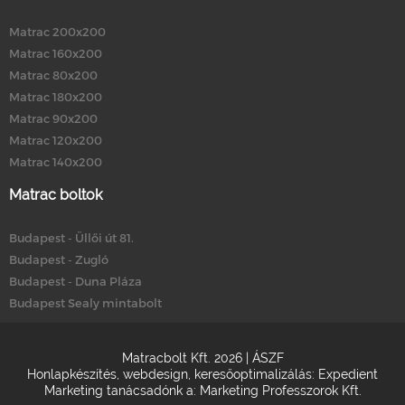
Matrac 200x200
Matrac 160x200
Matrac 80x200
Matrac 180x200
Matrac 90x200
Matrac 120x200
Matrac 140x200
Matrac boltok
Budapest - Üllői út 81.
Budapest - Zugló
Budapest - Duna Pláza
Budapest Sealy mintabolt
Matracbolt Kft. 2026 |
ÁSZF
Honlapkészítés
,
webdesign
,
keresőoptimalizálás
:
Expedient
Marketing tanácsadónk a:
Marketing Professzorok Kft.