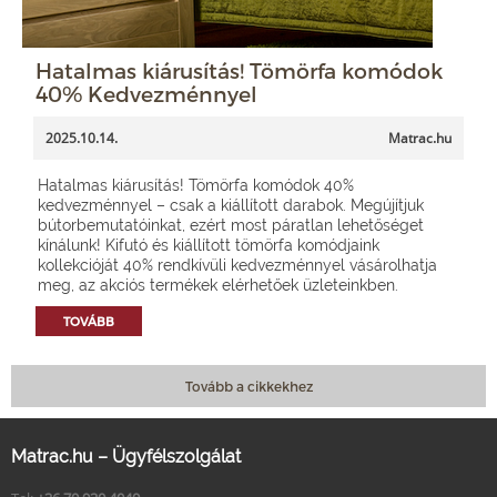
Hatalmas kiárusítás! Tömörfa komódok
40% Kedvezménnyel
2025.10.14.
Matrac.hu
Hatalmas kiárusítás! Tömörfa komódok 40%
kedvezménnyel – csak a kiállított darabok. Megújítjuk
bútorbemutatóinkat, ezért most páratlan lehetőséget
kínálunk! Kifutó és kiállított tömörfa komódjaink
kollekcióját 40% rendkívüli kedvezménnyel vásárolhatja
meg, az akciós termékek elérhetőek üzleteinkben.
TOVÁBB
Tovább a cikkekhez
Matrac.hu – Ügyfélszolgálat