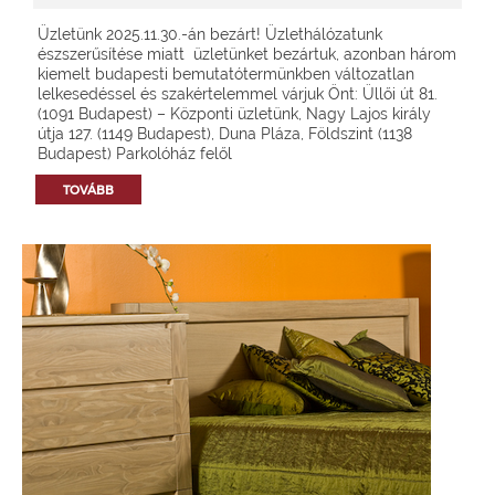
Üzletünk 2025.11.30.-án bezárt! Üzlethálózatunk
észszerűsítése miatt üzletünket bezártuk, azonban három
kiemelt budapesti bemutatótermünkben változatlan
lelkesedéssel és szakértelemmel várjuk Önt: Üllői út 81.
(1091 Budapest) – Központi üzletünk, Nagy Lajos király
útja 127. (1149 Budapest), Duna Pláza, Földszint (1138
Budapest) Parkolóház felől
TOVÁBB