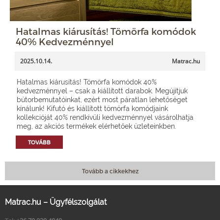
Hatalmas kiárusítás! Tömörfa komódok
40% Kedvezménnyel
2025.10.14.
Matrac.hu
Hatalmas kiárusítás! Tömörfa komódok 40%
kedvezménnyel – csak a kiállított darabok. Megújítjuk
bútorbemutatóinkat, ezért most páratlan lehetőséget
kínálunk! Kifutó és kiállított tömörfa komódjaink
kollekcióját 40% rendkívüli kedvezménnyel vásárolhatja
meg, az akciós termékek elérhetőek üzleteinkben.
TOVÁBB
Tovább a cikkekhez
Matrac.hu – Ügyfélszolgálat