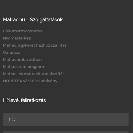
Matrac.hu – Szolgáltatások
Elektroszmogmérés
Nyomástérkép
Matrac, ágykeret házhoz szállítás
Garancia
Matracpróba otthon
Matraccsere program
Matrac- és matrachuzat tisztítás
NOVETEX vásárlási utalvány
Hírlevél feliratkozás