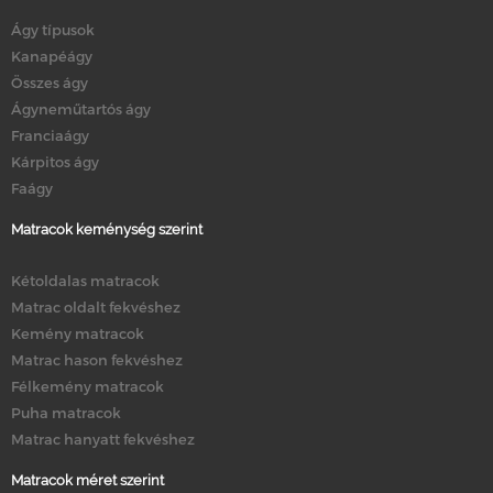
Ágy típusok
Kanapéágy
Összes ágy
Ágyneműtartós ágy
Franciaágy
Kárpitos ágy
Faágy
Matracok keménység szerint
Kétoldalas matracok
Matrac oldalt fekvéshez
Kemény matracok
Matrac hason fekvéshez
Félkemény matracok
Puha matracok
Matrac hanyatt fekvéshez
Matracok méret szerint