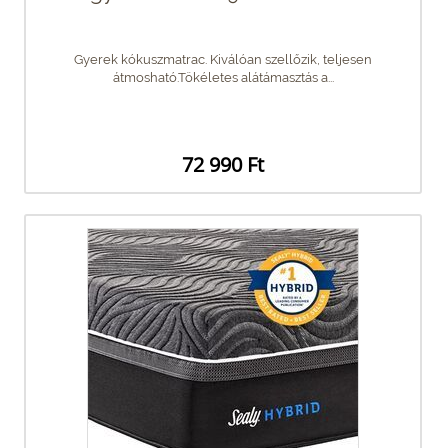
Gyerek kókuszmatrac. Kiválóan szellőzik, teljesen
átmosható.Tökéletes alátámasztás a...
72 990 Ft