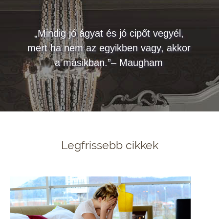
„Mindig jó ágyat és jó cipőt vegyél,
mert ha nem az egyikben vagy, akkor
a másikban.”– Maugham
Legfrissebb cikkek