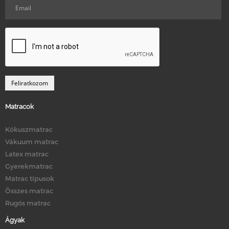
Matracok
Kókuszmatrac
Vákuum matrac
Latex matrac
Gyerekmatrac
Matrac típusok
Összes matrac
Rugós matrac
Ágyak