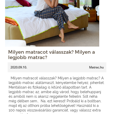
Milyen matracot válasszak? Milyen a
legjobb matrac?
2020.09.10.
Matrac.hu
Milyen matracot válasszak? Milyen a legjobb matrac? A
legjobb matrac alátámaszt, kényelembe helyez, pihentet.
Mentálisan és fizikailag is kitűnő állapotban tart. A
legjobb matrac az, amibe alig várod, hogy belehuppanj
és amiből nem is akarsz reggelente felkelni. Sőt néha
még délben sem… Na, ezt keresd! Próbáld ki a boltban,
majd élj az otthoni próba lehetőségével! Használd ki a
100 napos visszavásárlási garanciát, vagy válassz extra