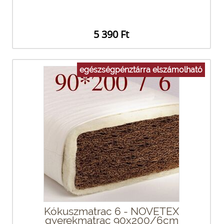
5 390 Ft
egészségpénztárra elszámolható
Kókuszmatrac 6 - NOVETEX
gyerekmatrac 90x200/6cm