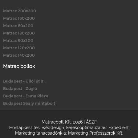
Matrac 200x200
Matrac 160x200
Matrac 80x200
Matrac 180x200
Matrac 90x200
Matrac 120x200
Matrac 140x200
Matrac boltok
Budapest - Üllői út 81.
Budapest - Zugló
Budapest - Duna Pláza
Budapest Sealy mintabolt
Matracbolt Kft. 2026 |
ÁSZF
Honlapkészítés
,
webdesign
,
keresőoptimalizálás
:
Expedient
Marketing tanácsadónk a:
Marketing Professzorok Kft.