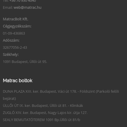
Tel:
+36 70 930 4040
Email:
web@matrac.hu
MatracBolt Kft.
Cégjegyzékszám:
01-09-436863
Adószám:
32677056-2-43
Székhely:
1091 Budapest, Üllői út 95.
Matrac boltok
DUNA PLAZA XIII. ker. Budapest, Váci út 178. - Földszint (Parkoló felőli
bejárat)
ÜLLŐI ÚT IX. ker. Budapest, Üllői út 81. - Klinikák
ZUGLÓ XIV. ker. Budapest, Nagy Lajos kir. útja 127.
SEALY BEMUTATÓTEREM 1091 Bp.Üllői út 81/b