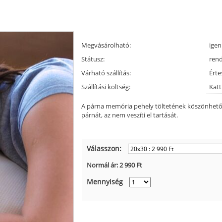
Megvásárolható:
igen
Státusz:
ren
Várható szállítás:
Érte
Szállítási költség:
Katt
A párna memória pehely töltetének köszönhető
párnát, az nem veszíti el tartását.
Válasszon:
Normál ár:
2 990
Ft
Mennyiség