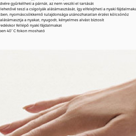
re gyűrkélheti a párnát, az nem veszíti el tartását
etővé teszi a csigolyák alátámasztását, így elfelejtheti a nyaki fájdalmak
yzetben, nyomáscsökkentő tulajdonsága utánozhatatlan érzést kölcsönöz
látámasztja a nyakat, nyugodt, kényelmes alvást biztosít
redéskor fellépő nyaki fájdalmakat
ben 40° C fokon mosható