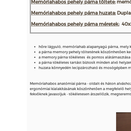
Memóriahabos pehely párna töltete:
memór
Memóriahabos pehely párna huzata:
Dupla
Memóriahabos pehely párna méretek:
40x5
hőre lágyuló, memóriahab alapanyagú párna, mely kivá
a párna memory pehely töltetének köszönhetően kedvé
a memory párna tökéletes és pontos alátámasztása leh
a párna tökéletes tartást biztosít minden alvó hel
huzata könnyedén lecipzározható és mosógépben 
Memóriahabos anatómiai párna - oldalt és háton alváshoz. 
ergonómiai kialakításának köszönhetően a megfelelő helyz
fekvőknek javasoljuk - tökéletesen átszellőzik, megteremt