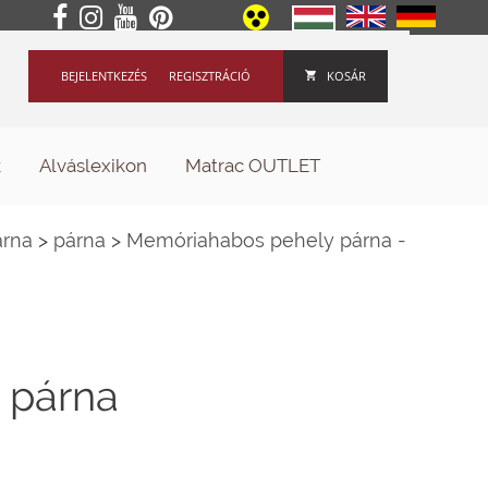
BEJELENTKEZÉS
REGISZTRÁCIÓ
KOSÁR
k
Alváslexikon
Matrac OUTLET
árna
>
párna
>
Memóriahabos pehely párna -
 párna