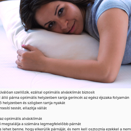
lóan szellőzik, ezáltal optimális alvásklímát biztosít
 álló párna optimális helyzetben tartja gerincét az egész éjszaka folyamán
 helyzetben és szögben tartja nyakát
i testét, ellazítja vállát
az optimális alvásklímát
ki megtalálja a számára legmegfelelőbb párnát
s lehet benne, hogy elkerülik párnáját, és nem kell osztoznia ezekkel a ne