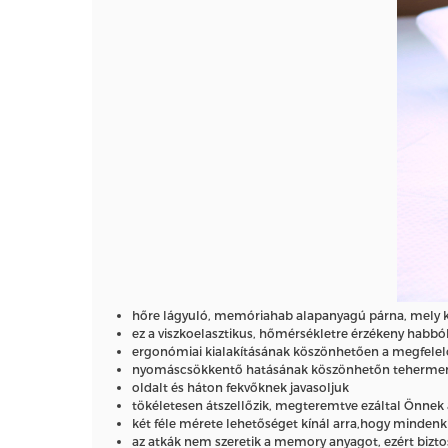
hőre lágyuló, memóriahab alapanyagú párna, mely kivá
ez a viszkoelasztikus, hőmérsékletre érzékeny habból
ergonómiai kialakításának köszönhetően a megfelelő
nyomáscsökkentő hatásának köszönhetőn tehermentesít
oldalt és háton fekvőknek javasoljuk
tökéletesen átszellőzik, megteremtve ezáltal Önnek 
két féle mérete lehetőséget kínál arra,hogy minden
az atkák nem szeretik a memory anyagot, ezért bizto