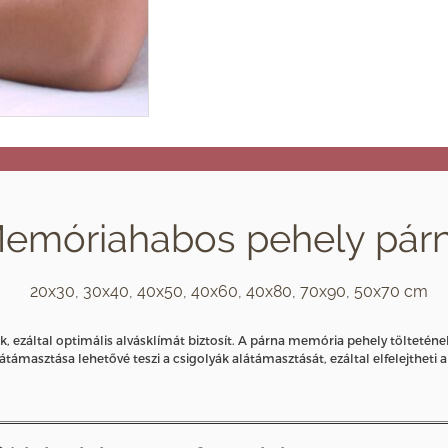
emóriahabos pehely pár
20x30, 30x40, 40x50, 40x60, 40x80, 70x90, 50x70 cm
, ezáltal optimális alvásklímát biztosít. A párna memória pehely töltetén
átámasztása lehetővé teszi a csigolyák alátámasztását, ezáltal elfelejtheti 