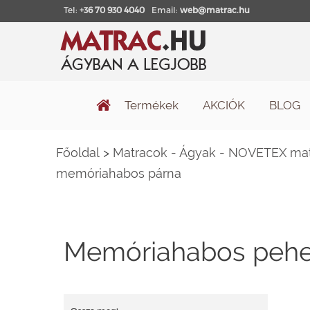
Tel:
+36 70 930 4040
Email:
web@matrac.hu
Termékek
AKCIÓK
BLOG
Főoldal
>
Matracok - Ágyak - NOVETEX matr
memóriahabos párna
Memóriahabos pehe