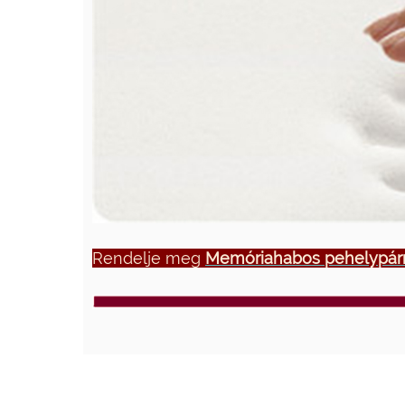
Rendelje meg
Memóriahabos pehelypárn