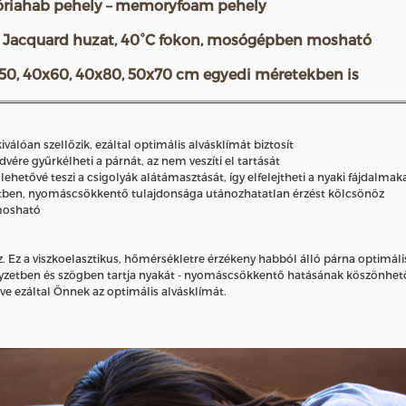
iahab pehely – memoryfoam pehely
 Jacquard huzat, 40°C fokon, mosógépben mosható
0, 40x60, 40x80, 50x70 cm egyedi méretekben is
lóan szellőzik, ezáltal optimális alvásklímát biztosít
re gyűrkélheti a párnát, az nem veszíti el tartását
etővé teszi a csigolyák alátámasztását, így elfelejtheti a nyaki fájdalmak
yzetben, nyomáscsökkentő tulajdonsága utánozhatatlan érzést kölcsönöz
mosható
Ez a viszkoelasztikus, hőmérsékletre érzékeny habból álló párna optimális 
etben és szögben tartja nyakát - nyomáscsökkentő hatásának köszönhetőn te
ve ezáltal Önnek az optimális alvásklímát.