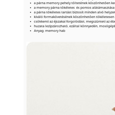
a párna memory pehely töltetének köszönhetően kedvé
a memory párna tökéletes és pontos alátámasztása leh
a párna tökéletes tartást biztosít minden alvó hel
kiváló formakövetésének köszönhetően tökéletesen a
csökkenti az éjszakai forgolódást, megszünteti az éb
huzata lezipzározható, ezáltal könnyedén, mosógép
Anyag: memory hab