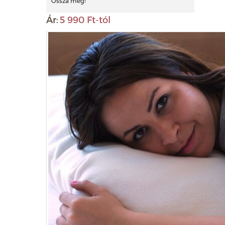
Ossza meg!
Ár:
5 990 Ft-tól