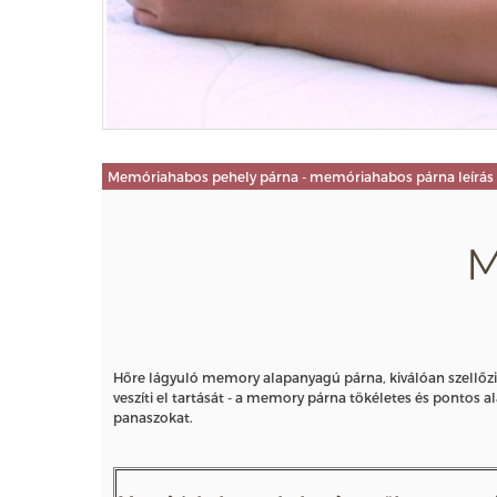
Memóriahabos pehely párna - memóriahabos párna leírás
M
Hőre lágyuló memory alapanyagú párna, kiválóan szellőzik
veszíti el tartását - a memory párna tökéletes és pontos al
panaszokat.