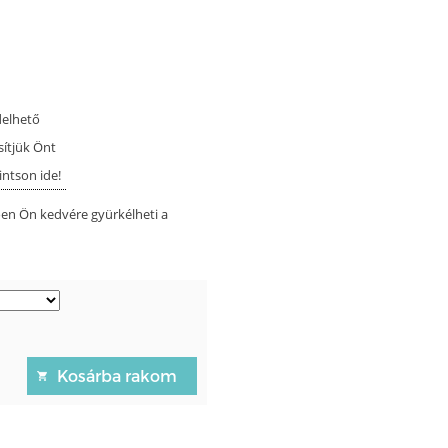
delhető
sítjük Önt
intson ide!
en Ön kedvére gyürkélheti a