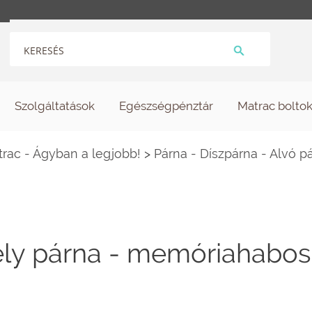
Szolgáltatások
Egészségpénztár
Matrac bolto
ac - Ágyban a legjobb!
>
Párna - Díszpárna - Alvó p
ly párna - memóriahabos