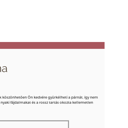
na
ek köszönhetően Ön kedvére gyürkélheti a párnát, így nem
a nyaki fájdalmakat és a rossz tartás okozta kellemetlen