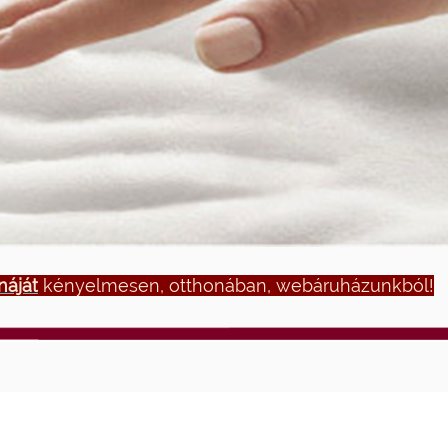
áját
kényelmesen, otthonában, webáruházunkból!