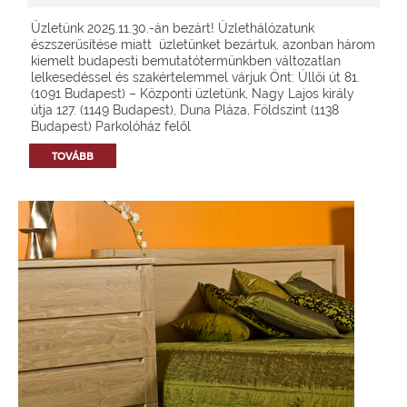
Üzletünk 2025.11.30.-án bezárt! Üzlethálózatunk
észszerűsítése miatt üzletünket bezártuk, azonban három
kiemelt budapesti bemutatótermünkben változatlan
lelkesedéssel és szakértelemmel várjuk Önt: Üllői út 81.
(1091 Budapest) – Központi üzletünk, Nagy Lajos király
útja 127. (1149 Budapest), Duna Pláza, Földszint (1138
Budapest) Parkolóház felől
TOVÁBB