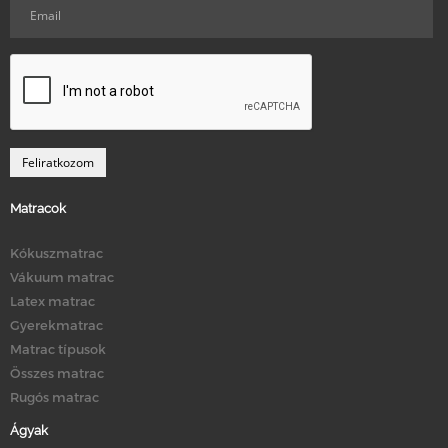
Matracok
Kókuszmatrac
Vákuum matrac
Latex matrac
Gyerekmatrac
Matrac típusok
Összes matrac
Rugós matrac
Ágyak