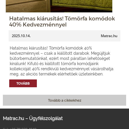
Hatalmas kiárusítás! Tömörfa komódok
40% Kedvezménnyel
2025.10.14.
Matrac.hu
Hatalmas kiárusítás! Tömörfa komódok 40%
kedvezménnyel – csak a kiállított darabok. Megújítjuk
bútorbemutatóinkat, ezért most páratlan lehetőséget
kínálunk! Kifutó és kiállított tömörfa komódjaink
kollekcióját 40% rendkívüli kedvezménnyel vásárolhatja
meg, az akciós termékek elérhetőek üzleteinkben.
TOVÁBB
Tovább a cikkekhez
Matrac.hu – Ügyfélszolgálat