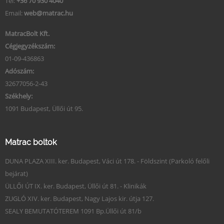
Tel:
+36 70 930 4040
Email:
web@matrac.hu
MatracBolt Kft.
Cégjegyzékszám:
01-09-436863
Adószám:
32677056-2-43
Székhely:
1091 Budapest, Üllői út 95.
Matrac boltok
DUNA PLAZA XIII. ker. Budapest, Váci út 178. - Földszint (Parkoló felőli
bejárat)
ÜLLŐI ÚT IX. ker. Budapest, Üllői út 81. - Klinikák
ZUGLÓ XIV. ker. Budapest, Nagy Lajos kir. útja 127.
SEALY BEMUTATÓTEREM 1091 Bp.Üllői út 81/b