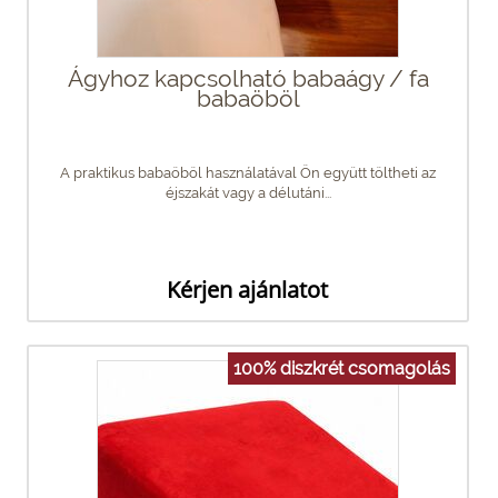
Ágyhoz kapcsolható babaágy / fa
babaöböl
A praktikus babaöböl használatával Ön együtt töltheti az
éjszakát vagy a délutáni...
Kérjen ajánlatot
100% diszkrét csomagolás