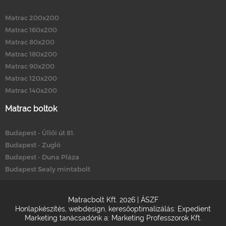
Matrac 200x200
Matrac 160x200
Matrac 80x200
Matrac 180x200
Matrac 90x200
Matrac 120x200
Matrac 140x200
Matrac boltok
Budapest - Üllői út 81.
Budapest - Zugló
Budapest - Duna Pláza
Budapest Sealy mintabolt
Matracbolt Kft. 2026 |
ÁSZF
Honlapkészítés
,
webdesign
,
keresőoptimalizálás
:
Expedient
Marketing tanácsadónk a:
Marketing Professzorok Kft.