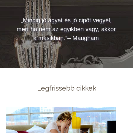
„Mindig jó ágyat és jó cipőt vegyél,
mert ha nem az egyikben vagy, akkor
a másikban.”– Maugham
Legfrissebb cikkek