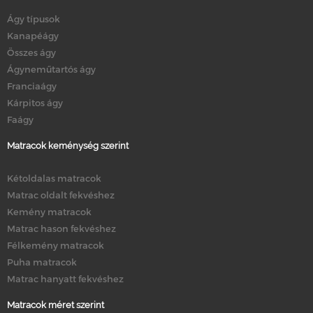
Ágy típusok
Kanapéágy
Összes ágy
Ágyneműtartós ágy
Franciaágy
Kárpitos ágy
Faágy
Matracok keménység szerint
Kétoldalas matracok
Matrac oldalt fekvéshez
Kemény matracok
Matrac hason fekvéshez
Félkemény matracok
Puha matracok
Matrac hanyatt fekvéshez
Matracok méret szerint