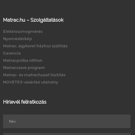
Matrac.hu – Szolgáltatások
Elektroszmogmérés
Nyomástérkép
Matrac, ágykeret házhoz szállítás
Garancia
Matracpróba otthon
Matraccsere program
Matrac- és matrachuzat tisztítás
NOVETEX vásárlási utalvány
Hírlevél feliratkozás