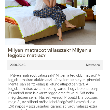
Milyen matracot válasszak? Milyen a
legjobb matrac?
2020.09.10.
Matrac.hu
Milyen matracot válasszak? Milyen a legjobb matrac? A
legjobb matrac alátámaszt, kényelembe helyez, pihentet.
Mentálisan és fizikailag is kitűnő állapotban tart. A
legjobb matrac az, amibe alig várod, hogy belehuppanj
és amiből nem is akarsz reggelente felkelni. Sőt néha
még délben sem… Na, ezt keresd! Próbáld ki a boltban,
majd élj az otthoni próba lehetőségével! Használd ki a
100 napos visszavásárlási garanciát, vagy válassz extra