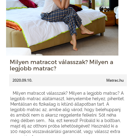
Milyen matracot válasszak? Milyen a
legjobb matrac?
2020.09.10.
Matrac.hu
Milyen matracot válasszak? Milyen a legjobb matrac? A
legjobb matrac alátámaszt, kényelembe helyez, pihentet.
Mentálisan és fizikailag is kitűnő állapotban tart. A
legjobb matrac az, amibe alig várod, hogy belehuppanj
és amiből nem is akarsz reggelente felkelni. Sőt néha
még délben sem… Na, ezt keresd! Próbáld ki a boltban,
majd élj az otthoni próba lehetőségével! Használd ki a
100 napos visszavásárlási garanciát, vagy válassz extra