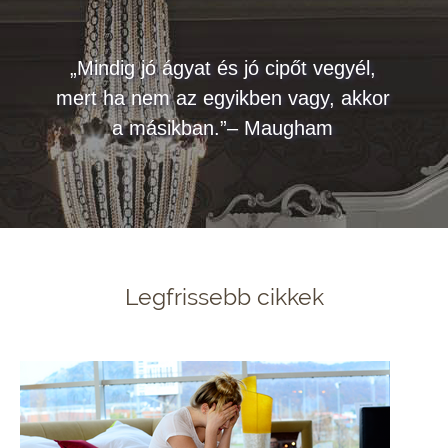
„Mindig jó ágyat és jó cipőt vegyél,
mert ha nem az egyikben vagy, akkor
a másikban.”– Maugham
Legfrissebb cikkek