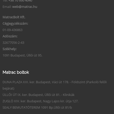
Tel:
+36 70 930 4040
Email:
web@matrac.hu
MatracBolt Kft.
Cégjegyzékszám:
01-09-436863
Adószám:
32677056-2-43
Székhely:
1091 Budapest, Üllői út 95.
Matrac boltok
DUNA PLAZA XIII. ker. Budapest, Váci út 178. - Földszint (Parkoló felőli
bejárat)
ÜLLŐI ÚT IX. ker. Budapest, Üllői út 81. - Klinikák
ZUGLÓ XIV. ker. Budapest, Nagy Lajos kir. útja 127.
SEALY BEMUTATÓTEREM 1091 Bp.Üllői út 81/b