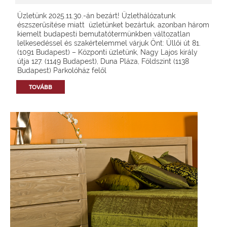
Üzletünk 2025.11.30.-án bezárt! Üzlethálózatunk
észszerűsítése miatt üzletünket bezártuk, azonban három
kiemelt budapesti bemutatótermünkben változatlan
lelkesedéssel és szakértelemmel várjuk Önt: Üllői út 81.
(1091 Budapest) – Központi üzletünk, Nagy Lajos király
útja 127. (1149 Budapest), Duna Pláza, Földszint (1138
Budapest) Parkolóház felől
TOVÁBB