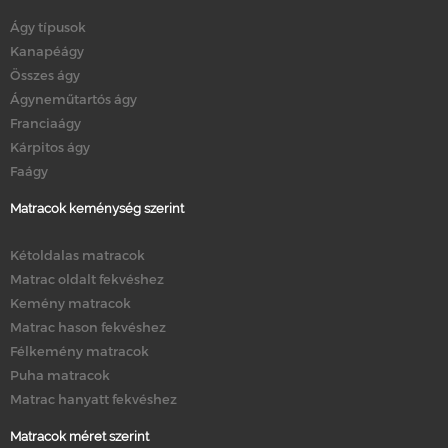
Ágy típusok
Kanapéágy
Összes ágy
Ágyneműtartós ágy
Franciaágy
Kárpitos ágy
Faágy
Matracok keménység szerint
Kétoldalas matracok
Matrac oldalt fekvéshez
Kemény matracok
Matrac hason fekvéshez
Félkemény matracok
Puha matracok
Matrac hanyatt fekvéshez
Matracok méret szerint