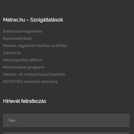
Matrac.hu – Szolgáltatások
Elektroszmogmérés
Nyomástérkép
Matrac, ágykeret házhoz szállítás
Garancia
Matracpróba otthon
Matraccsere program
Matrac- és matrachuzat tisztítás
NOVETEX vásárlási utalvány
Hírlevél feliratkozás