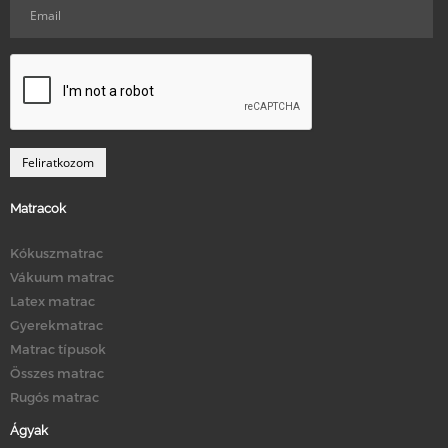
Matracok
Kókuszmatrac
Vákuum matrac
Latex matrac
Gyerekmatrac
Matrac típusok
Összes matrac
Rugós matrac
Ágyak