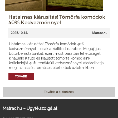
Hatalmas kiárusítás! Tömörfa komódok
40% Kedvezménnyel
2025.10.14.
Matrac.hu
Hatalmas kiárusítás! Tömörfa komódok 40%
kedvezménnyel – csak a kiállított darabok. Megújítjuk
bútorbemutatóinkat, ezért most páratlan lehetőséget
kínálunk! Kifutó és kiállított tömörfa komódjaink
kollekcióját 40% rendkívüli kedvezménnyel vásárolhatja
meg, az akciós termékek elérhetőek üzleteinkben.
TOVÁBB
Tovább a cikkekhez
Matrac.hu – Ügyfélszolgálat