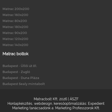
Matrac 200x200
Matrac 160x200
Matrac 80x200
Matrac 180x200
Matrac 90x200
Matrac 120x200
Matrac 140x200
Matrac boltok
Budapest - Üllői út 81.
Budapest - Zugló
Budapest - Duna Pláza
Budapest Sealy mintabolt
Matracbolt Kft. 2026 |
ÁSZF
Honlapkészítés
,
webdesign
,
keresőoptimalizálás
:
Expedient
Marketing tanácsadónk a:
Marketing Professzorok Kft.