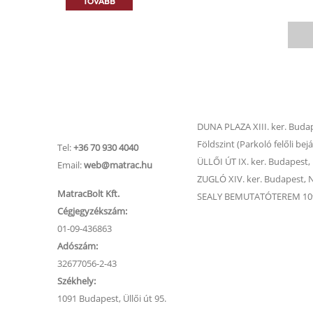
TOVÁBB
Matrac.hu –
Matrac boltok
Ügyfélszolgálat
DUNA PLAZA XIII. ker. Budape
Földszint (Parkoló felőli bejá
Tel:
+36 70 930 4040
ÜLLŐI ÚT IX. ker. Budapest, Ü
Email:
web@matrac.hu
ZUGLÓ XIV. ker. Budapest, Na
MatracBolt Kft.
SEALY BEMUTATÓTEREM 1091
Cégjegyzékszám:
01-09-436863
Adószám:
32677056-2-43
Székhely:
1091 Budapest, Üllői út 95.