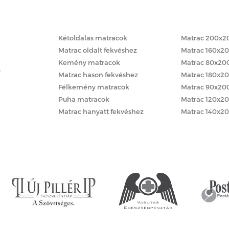
Matracok keménység szerint
Matracok méret
Kétoldalas matracok
Matrac 200x2
Matrac oldalt fekvéshez
Matrac 160x2
Kemény matracok
Matrac 80x20
y
Matrac hason fekvéshez
Matrac 180x2
Félkemény matracok
Matrac 90x20
Puha matracok
Matrac 120x2
Matrac hanyatt fekvéshez
Matrac 140x2