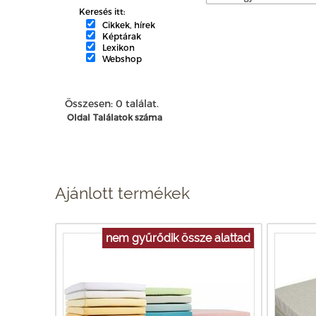
Keresés itt:
Cikkek, hírek
Képtárak
Lexikon
Webshop
Összesen: 0 találat.
Oldal
Találatok száma
Ajánlott termékek
nem gyűrődik össze alattad