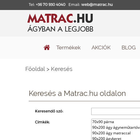
Tel:
+36 70 930 4040
Email:
web@matrac.hu
Termékek
AKCIÓK
BLOG
Főoldal
>
Keresés
Keresés a Matrac.hu oldalon
Keresendő szó:
Címkék: