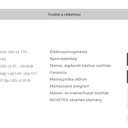
Tovább a cikkekhez
Matrac.hu – Szolgáltatások
st, Váci út 178. -
Elektroszmogmérés
rat)
Nyomástérkép
Matrac, ágykeret házhoz szállítás
llői út 81. - Klinikák
Garancia
gy Lajos kir. útja 127.
Matracpróba otthon
 Bp.Üllői út 81/b
Matraccsere program
Matrac- és matrachuzat tisztítás
NOVETEX vásárlási utalvány