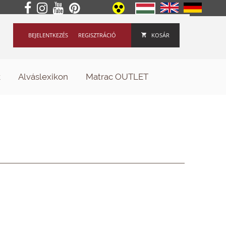
BEJELENTKEZÉS
REGISZTRÁCIÓ
KOSÁR
k
Alváslexikon
Matrac OUTLET