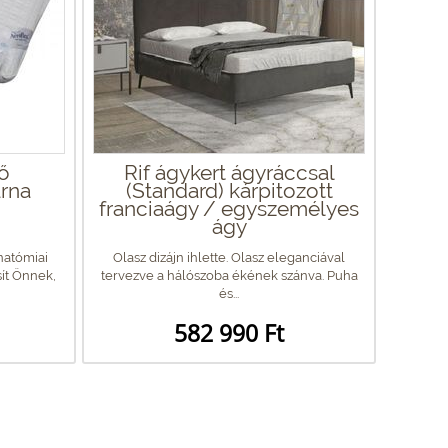
tő
Rif ágykert ágyráccsal
rna
(Standard) kárpitozott
franciaágy / egyszemélyes
ágy
natómiai
Olasz dizájn ihlette. Olasz eleganciával
ít Önnek,
tervezve a hálószoba ékének szánva. Puha
és...
582 990 Ft