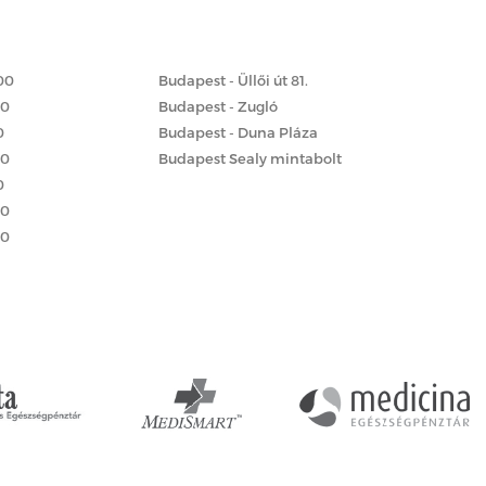
Matrac boltok
 szerint
00
Budapest - Üllői út 81.
00
Budapest - Zugló
0
Budapest - Duna Pláza
00
Budapest Sealy mintabolt
0
00
00