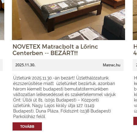
NOVETEX Matracbolt a Lőrinc
H
Centerben -- BEZÁRT!!!
4
2025.11.30.
Matrac.hu
Üzletünk 2025.11.30.-án bezárt! Üzlethálózatunk
H
észszerűsítése miatt üzletünket bezártuk, azonban
k
három kiemelt budapesti bemutatótermünkben
b
változatlan lelkesedéssel és szakértelemmel várjuk
k
Önt: Üllői út 81. (1091 Budapest) – Központi
k
üzletünk, Nagy Lajos király útja 127. (1149
v
Budapest), Duna Pláza, Földszint (1138 Budapest)
ü
Parkolóház felől
TOVÁBB