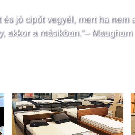
t és jó cipőt vegyél, mert ha nem 
y, akkor a másikban.”– Maugham