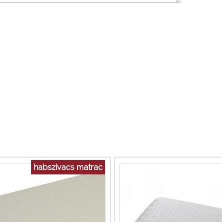
habszivacs matrac