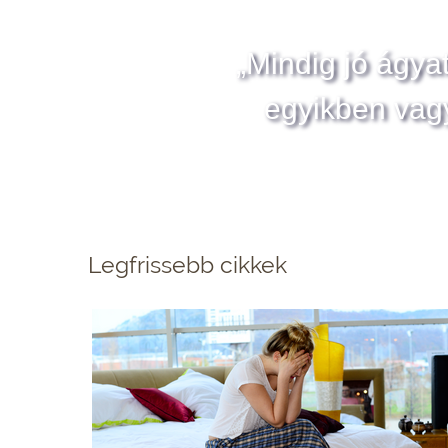
„Mindig jó ágya
egyikben vag
Legfrissebb cikkek