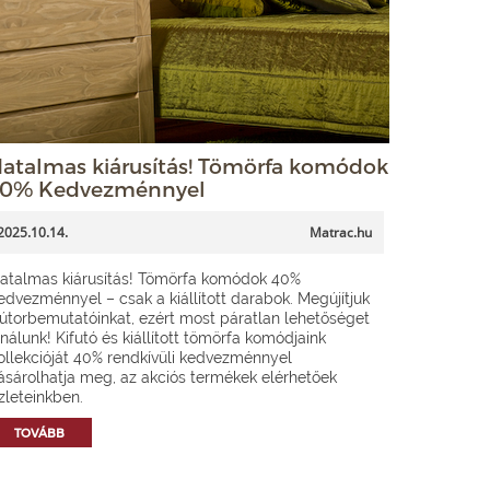
atalmas kiárusítás! Tömörfa komódok
0% Kedvezménnyel
2025.10.14.
Matrac.hu
atalmas kiárusítás! Tömörfa komódok 40%
edvezménnyel – csak a kiállított darabok. Megújítjuk
útorbemutatóinkat, ezért most páratlan lehetőséget
ínálunk! Kifutó és kiállított tömörfa komódjaink
ollekcióját 40% rendkívüli kedvezménnyel
ásárolhatja meg, az akciós termékek elérhetőek
zleteinkben.
TOVÁBB