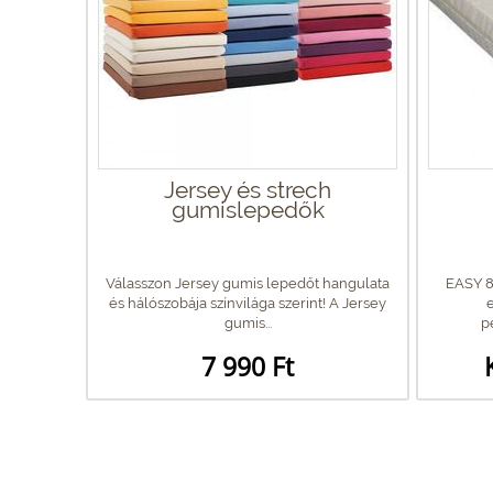
Jersey és strech
gumislepedők
Válasszon Jersey gumis lepedőt hangulata
EASY 8
és hálószobája színvilága szerint! A Jersey
e
gumis...
p
7 990 Ft