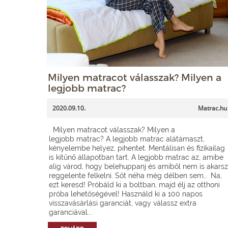
Milyen matracot válasszak? Milyen a
legjobb matrac?
2020.09.10.
Matrac.hu
Milyen matracot válasszak? Milyen a
legjobb matrac? A legjobb matrac alátámaszt,
kényelembe helyez, pihentet. Mentálisan és fizikailag
is kitűnő állapotban tart. A legjobb matrac az, amibe
alig várod, hogy belehuppanj és amiből nem is akarsz
reggelente felkelni. Sőt néha még délben sem… Na,
ezt keresd! Próbáld ki a boltban, majd élj az otthoni
próba lehetőségével! Használd ki a 100 napos
visszavásárlási garanciát, vagy válassz extra
garanciával...