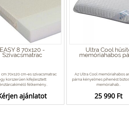
EASY 8 70x120 -
Ultra Cool hűsí
Szivacsmatrac
memóriahabos pá
 cm 70x120 cm-es szivacsmatrac
Az Ultra Cool memóriahabos a
gy korszerűen kifejlesztett
párna kényelmes pihenést biztos
énztárcakímélő félkemény...
memóriahab...
Kérjen ajánlatot
25 990 Ft