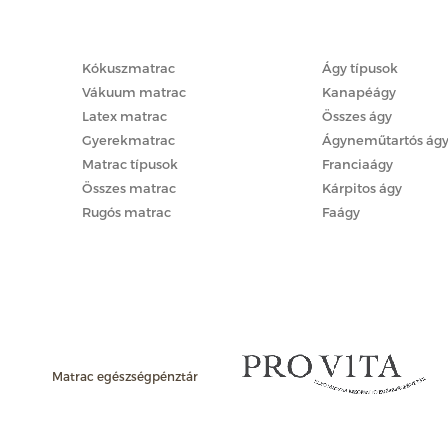
Matracok
Ágyak
Kókuszmatrac
Ágy típusok
Vákuum matrac
Kanapéágy
Latex matrac
Összes ágy
Gyerekmatrac
Ágyneműtartós ág
Matrac típusok
Franciaágy
Összes matrac
Kárpitos ágy
Rugós matrac
Faágy
Matrac egészségpénztár