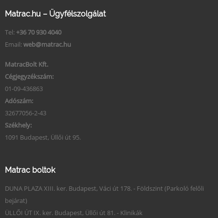
Matrac.hu – Ügyfélszolgálat
Tel:
+36 70 930 4040
Email:
web@matrac.hu
MatracBolt Kft.
Cégjegyzékszám:
01-09-436863
Adószám:
32677056-2-43
Székhely:
1091 Budapest, Üllői út 95.
Matrac boltok
DUNA PLAZA XIII. ker. Budapest, Váci út 178. - Földszint (Parkoló felőli
bejárat)
ÜLLŐI ÚT IX. ker. Budapest, Üllői út 81. - Klinikák