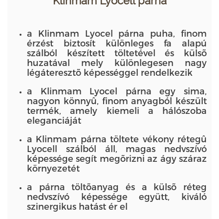
Klinmam Lyocell párna
a Klinmam Lyocel párna puha, finom
érzést biztosít különleges fa alapú
szálból készített töltetével és külsõ
huzatával mely különlegesen nagy
légáteresztõ képességgel rendelkezik
a Klinmam Lyocel párna egy sima,
nagyon könnyû, finom anyagból készült
termék, amely kiemeli a hálószoba
eleganciáját
a Klinmam párna töltete vékony rétegû
Lyocell szálból áll, magas nedvszívó
képessége segít megõrizni az ágy száraz
környezetét
a párna töltõanyag és a külsõ réteg
nedvszívó képessége együtt, kiváló
szinergikus hatást ér el