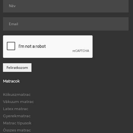
Matracok
Kókuszmatrac
Vákuum matrac
Latex matrac
Gyerekmatrac
Matrac típusok
Összes matrac