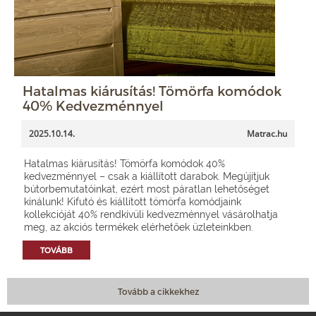
Hatalmas kiárusítás! Tömörfa komódok
40% Kedvezménnyel
2025.10.14.
Matrac.hu
Hatalmas kiárusítás! Tömörfa komódok 40%
kedvezménnyel – csak a kiállított darabok. Megújítjuk
bútorbemutatóinkat, ezért most páratlan lehetőséget
kínálunk! Kifutó és kiállított tömörfa komódjaink
kollekcióját 40% rendkívüli kedvezménnyel vásárolhatja
meg, az akciós termékek elérhetőek üzleteinkben.
TOVÁBB
Tovább a cikkekhez