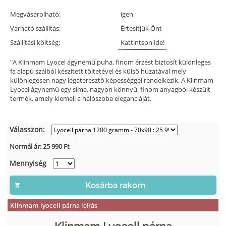
Megvásárolható:
igen
Várható szállítás:
Értesítjük Önt
Szállítási költség:
Kattintson ide!
"A Klinmam Lyocel ágynemű puha, finom érzést biztosít különleges
fa alapú szálból készített töltetével és külső huzatával mely
különlegesen nagy légáteresztő képességgel rendelkezik. A Klinmam
Lyocel ágynemű egy sima, nagyon könnyű, finom anyagból készült
termék, amely kiemeli a hálószoba eleganciáját.
Válasszon:
Normál ár:
25 990
Ft
Mennyiség
Klinmam lyocell párna leírás