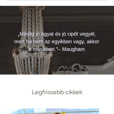
„Mindig jó ágyat és jó cipőt vegyél,
mert ha nem az egyikben vagy, akkor
a másikban.”– Maugham
Legfrissebb cikkek