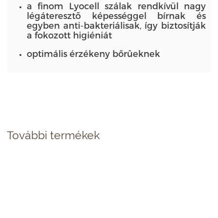
a finom Lyocell szálak rendkívül nagy
légáteresztõ képességgel bírnak és
egyben anti-bakteriálisak, így biztosítják
a fokozott higiéniát
optimális érzékeny bőrûeknek
További termékek