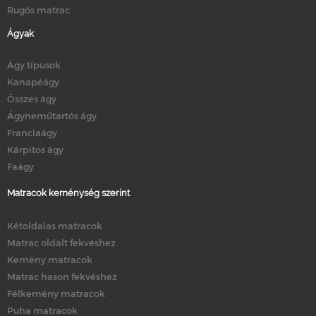
Rugós matrac
Ágyak
Ágy típusok
Kanapéágy
Összes ágy
Ágyneműtartós ágy
Franciaágy
Kárpitos ágy
Faágy
Matracok keménység szerint
Kétoldalas matracok
Matrac oldalt fekvéshez
Kemény matracok
Matrac hason fekvéshez
Félkemény matracok
Puha matracok