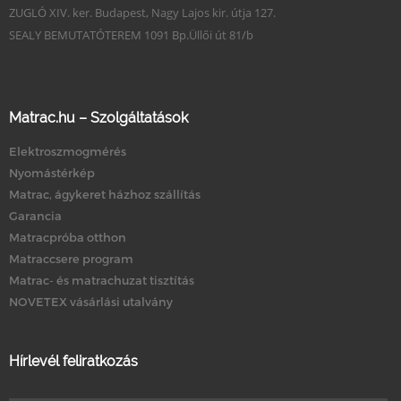
ZUGLÓ XIV. ker. Budapest, Nagy Lajos kir. útja 127.
SEALY BEMUTATÓTEREM 1091 Bp.Üllői út 81/b
Matrac.hu – Szolgáltatások
Elektroszmogmérés
Nyomástérkép
Matrac, ágykeret házhoz szállítás
Garancia
Matracpróba otthon
Matraccsere program
Matrac- és matrachuzat tisztítás
NOVETEX vásárlási utalvány
Hírlevél feliratkozás