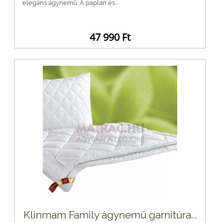
elegáns ágynemű. A paplan és...
47 990 Ft
Klinmam Family ágynemű garnitúra...