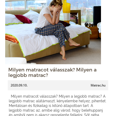
Milyen matracot válasszak? Milyen a
legjobb matrac?
2020.09.10.
Matrac.hu
Milyen matracot válasszak? Milyen a legjobb matrac? A
legjobb matrac alátámaszt, kényelembe helyez, pihentet.
Mentálisan és fizikailag is kitűnő állapotban tart. A
legjobb matrac az, amibe alig várod, hogy belehuppanj
és amiből nem is akarsz reggelente felkelni. Sőt néha