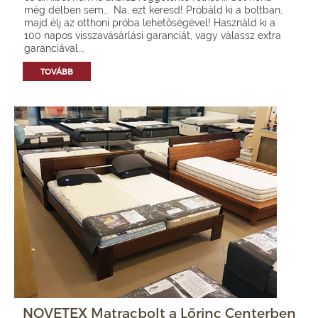
még délben sem… Na, ezt keresd! Próbáld ki a boltban,
majd élj az otthoni próba lehetőségével! Használd ki a
100 napos visszavásárlási garanciát, vagy válassz extra
garanciával...
TOVÁBB
NOVETEX Matracbolt a Lőrinc Centerben