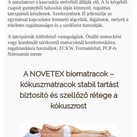
A naturlatexet a kaucsukfa nedvéből állítják elő. A fa kérgéből
csapolt gumitejből habosítás útján könnyed, rugalmas
latexpárnát készítenek. Szerkezetének fő jellemzője az
egymással kapcsolatot fenntartó légcellák, légjáratok, melyek a
tökéletes rugalmasságot és a szellőzést biztosítják.
A latexpárnák különböző vastagságúak. Önálló matracként
vagy kombinált szerkezetű matracoknál komfortosításra,
rugalmasításra használjuk. FCKW, Formaldehid, PCP és
Nitrosamin mente
A NOVETEX biomatracok –
kókuszmatracok stabil tartást
biztosító és szellőző rétege a
kókuszrost