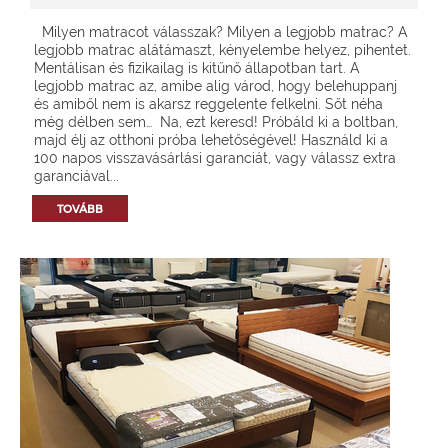
Milyen matracot válasszak? Milyen a legjobb matrac? A
legjobb matrac alátámaszt, kényelembe helyez, pihentet.
Mentálisan és fizikailag is kitűnő állapotban tart. A
legjobb matrac az, amibe alig várod, hogy belehuppanj
és amiből nem is akarsz reggelente felkelni. Sőt néha
még délben sem… Na, ezt keresd! Próbáld ki a boltban,
majd élj az otthoni próba lehetőségével! Használd ki a
100 napos visszavásárlási garanciát, vagy válassz extra
garanciával...
TOVÁBB