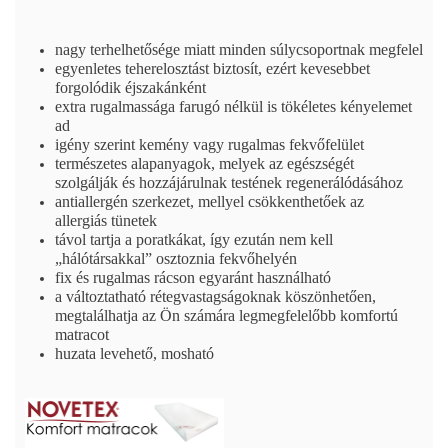
nagy terhelhetősége miatt minden súlycsoportnak megfelel
egyenletes teherelosztást biztosít, ezért kevesebbet
forgolódik éjszakánként
extra rugalmassága farugó nélkül is tökéletes kényelemet
ad
igény szerint kemény vagy rugalmas fekvőfelület
természetes alapanyagok, melyek az egészségét
szolgálják és hozzájárulnak testének regenerálódásához
antiallergén szerkezet, mellyel csökkenthetőek az
allergiás tünetek
távol tartja a poratkákat, így ezután nem kell
„hálótársakkal” osztoznia fekvőhelyén
fix és rugalmas rácson egyaránt használható
a változtatható rétegvastagságoknak köszönhetően,
megtalálhatja az Ön számára legmegfelelőbb komfortú
matracot
huzata levehető, mosható