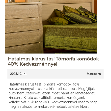
Hatalmas kiárusítás! Tömörfa komódok
40% Kedvezménnyel
2025.10.14.
Matrac.hu
Hatalmas kiárusítás! Tömörfa komódok 40%
kedvezménnyel – csak a kiállított darabok. Megújítjuk
bútorbemutatóinkat, ezért most páratlan lehetőséget
kínálunk! Kifutó és kiállított tömörfa komódjaink
kollekcióját 40% rendkívüli kedvezménnyel vásárolhatja
meg, az akciós termékek elérhetőek üzleteinkben.