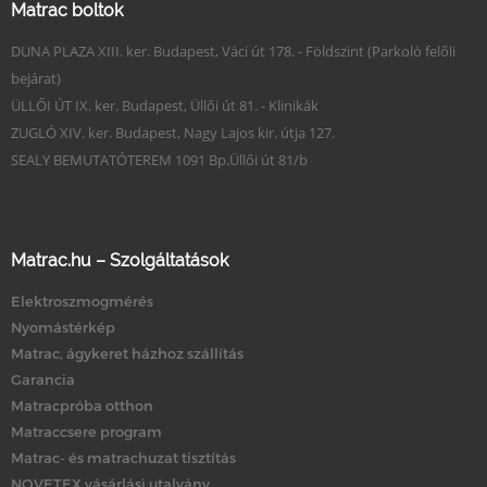
Matrac boltok
DUNA PLAZA XIII. ker. Budapest, Váci út 178. - Földszint (Parkoló felőli
bejárat)
ÜLLŐI ÚT IX. ker. Budapest, Üllői út 81. - Klinikák
ZUGLÓ XIV. ker. Budapest, Nagy Lajos kir. útja 127.
SEALY BEMUTATÓTEREM 1091 Bp.Üllői út 81/b
Matrac.hu – Szolgáltatások
Elektroszmogmérés
Nyomástérkép
Matrac, ágykeret házhoz szállítás
Garancia
Matracpróba otthon
Matraccsere program
Matrac- és matrachuzat tisztítás
NOVETEX vásárlási utalvány