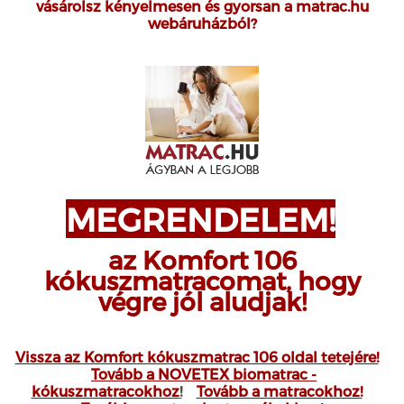
vásárolsz kényelmesen és gyorsan a matrac.hu
webáruházból?
MEGRENDELEM!
az Komfort 106
kókuszmatracomat, hogy
végre jól aludjak!
Vissza az Komfort kókuszmatrac 106 oldal tetejére!
Tovább a NOVETEX biomatrac -
kókuszmatracokhoz
!
Tovább a matracokhoz!