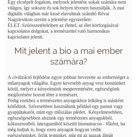
Egy elcsépelt fogalom, melynek jelentése sokak számára nem
világos, így sokszor és sok helyen tévesen használják.
A mai
digitális világban már kissé elavultnak számító Révai
Nagylexikon szerint a jelentése egyszerűen:
ÉLET.
Szóösszetételeiben az élettel, az élet körforgásával
kapcsolatos dolgokat, a természettel való harmonikus
kapcsolatot jelenti.
Mit jelent a bio a mai ember
számára?
A civilizáció fejlődése egyre jobban bevezette az emberiséget a
műanyagok világába. Egyre kevesebb anyag vesz bennünket
körül, melyet a kényelmünk megteremtésére, egészségünk
megőrzésére hozott létre a természet.
Pedig ezekhez a természetes anyagokhoz lelkileg is másként
kötődünk. Szívesebben használunk például egy pamut vagy
gyapjútakarót, mint egy műszálas plédet. Kényelmesebben,
egészségesebben alszunk egy természetes anyagokból,
kókuszrostból, latexgumiból készült biomatracon - főként, ha
még tudjuk is, hogy ezen anyagok hogyan védik
egészségünket, őrzik testünket, míg mi az igazak álmát