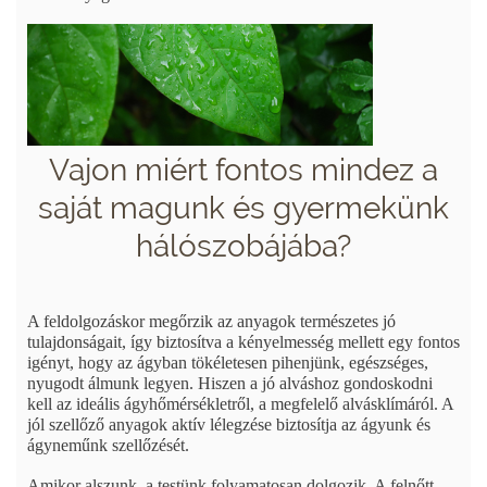
Vajon miért fontos mindez a
saját magunk és gyermekünk
hálószobájába?
A feldolgozáskor megőrzik az anyagok természetes jó
tulajdonságait, így biztosítva a kényelmesség mellett egy fontos
igényt, hogy az ágyban tökéletesen pihenjünk, egészséges,
nyugodt álmunk legyen. Hiszen a jó alváshoz gondoskodni
kell az ideális ágyhőmérsékletről, a megfelelő alvásklímáról. A
jól szellőző anyagok aktív lélegzése biztosítja az ágyunk és
ágyneműnk szellőzését.
Amikor alszunk, a testünk folyamatosan dolgozik. A felnőtt