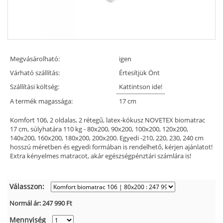
Megvásárolható:
igen
Várható szállítás:
Értesítjük Önt
Szállítási költség:
Kattintson ide!
A termék magassága:
17 cm
Komfort 106, 2 oldalas, 2 rétegű, latex-kókusz NOVETEX biomatrac
17 cm, súlyhatára 110 kg - 80x200, 90x200, 100x200, 120x200,
140x200, 160x200, 180x200, 200x200. Egyedi -210, 220, 230, 240 cm
hosszú méretben és egyedi formában is rendelhető, kérjen ajánlatot!
Extra kényelmes matracot, akár egészségpénztári számlára is!
Válasszon:
Normál ár:
247 990
Ft
Mennyiség