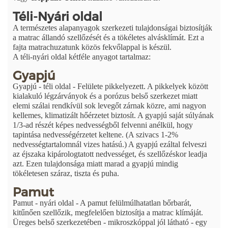
Téli-Nyári oldal
A természetes alapanyagok szerkezeti tulajdonságai biztosítják
a matrac állandó szellőzését és a tökéletes alvásklímát. Ezt a
fajta matrachuzatunk közös fekvőlappal is készül.
A téli-nyári oldal kétféle anyagot tartalmaz:
Gyapjú
Gyapjú - téli oldal - Felülete pikkelyezett. A pikkelyek között
kialakuló légzárványok és a porózus belső szerkezet miatt
elemi szálai rendkívül sok levegőt zárnak közre, ami nagyon
kellemes, klimatizált hőérzetet biztosít. A gyapjú saját súlyának
1/3-ad részét képes nedvességből felvenni anélkül, hogy
tapintása nedvességérzetet keltene. (A szivacs 1-2%
nedvességtartalomnál vizes hatású.) A gyapjú ezáltal felveszi
az éjszaka kipárologtatott nedvességet, és szellőzéskor leadja
azt. Ezen tulajdonsága miatt marad a gyapjú mindig
tökéletesen száraz, tiszta és puha.
Pamut
Pamut - nyári oldal - A pamut felülmúlhatatlan bőrbarát,
kitűnően szellőzik, megfelelően biztosítja a matrac klímáját.
Üreges belső szerkezetében - mikroszkóppal jól látható - egy