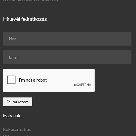
Hírlevél feliratkozás
Matracok
Kókuszmatrac