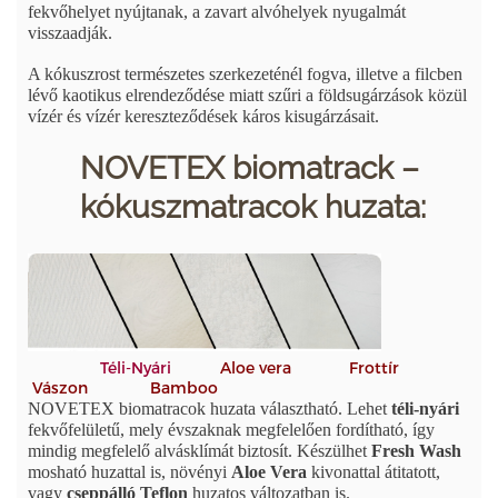
fekvőhelyet nyújtanak, a zavart alvóhelyek nyugalmát
visszaadják.
A kókuszrost természetes szerkezeténél fogva, illetve a filcben
lévő kaotikus elrendeződése miatt szűri a földsugárzások közül
vízér és vízér kereszteződések káros kisugárzásait.
NOVETEX biomatrack –
kókuszmatracok huzata:
Téli-Nyári
Aloe vera Frottír
Vászon Bamboo
NOVETEX biomatracok huzata választható. Lehet
téli-nyári
fekvőfelületű, mely évszaknak megfelelően fordítható, így
mindig megfelelő alvásklímát biztosít. Készülhet
Fresh Wash
mosható huzattal is, növényi
Aloe Vera
kivonattal átitatott,
vagy
cseppálló Teflon
huzatos változatban is.