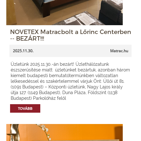
NOVETEX Matracbolt a Lőrinc Centerben
-- BEZÁRT!!!
2025.11.30.
Matrac.hu
Üzletünk 2025.11.30.-án bezárt! Üzlethálózatunk
észszerűsítése miatt üzletünket bezártuk, azonban három
kiemelt budapesti bemutatótermünkben változatlan
lelkesedéssel és szakértelemmel várjuk Önt: Üllői út 81.
(1091 Budapest) – Központi üzletünk, Nagy Lajos király
útja 127. (1149 Budapest), Duna Pláza, Földszint (1138
Budapest) Parkolóház felől
TOVÁBB