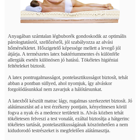
Anyagában számtalan légbuborék gondoskodik az optimális
párologtatásról, szellőzésről, jól szabályozza az alvási
hőmérsékletet. Hőszigetelő képessége mellett a levegő jól
átjárja. A természetes latex baktériummentes és különféle
allergiák esetén különösen jó hatású. Tökéletes higiéniai
feltételeket biztosít.
A latex pontrugalmasságot, pontelasztikusságot biztosít, tehát
abban a pontban süllyed, ahol nyomjuk, így alváskor
forgolódásunkkal nem zavarjuk a hálótársunkat.
A latexből készült matrac lágy, rugalmas szerkezetet biztosít. Jó
alátámasztást ad a test érzékeny pontjain, kényelmesen körül
fogva a nyak és a medence területeit is. Alvás közben tehát
tökéletesen felveszi a test vonalát, ezáltal biztosítja a hátgerinc
tökéletes tartását, pontelasztikusságának köszönhetően a nem
kidudorodó testrészeket is megfelelően alátámasztja.