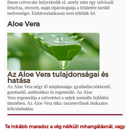
finom csövecske helyezkedik el, amely mint egy szívószál
felszívja, elvezeti, majd elpárologtatja a felületére kerülő
nedvességet. Elektrosztatikusan nem töltődik fel.
Aloe Vera
Az Aloe Vera tulajdonságai és
hatása
Az Aloe Vera négy fő tulajdonsága: gyulladáscsökkentő,
gombaölő, antibiotikus és regeneráló.
Az Aloe
Vera regenerálja a szöveteket a sejtek normális fejlődési
ütemében. Az Aloe Vera titka: összetevőinek titokzatos
kölcsönhatása.
Te inkább maradsz a vég nélküli rohangálásnál, vagy