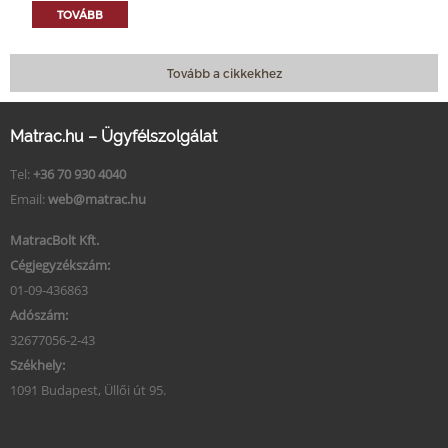
TOVÁBB
Tovább a cikkekhez
Matrac.hu – Ügyfélszolgálat
Tel:
+36 70 930 4040
Email:
web@matrac.hu
MatracBolt Kft.
Cégjegyzékszám:
01-09-436863
Adószám:
32677056-2-43
Székhely:
1091 Budapest, Üllői út 95.