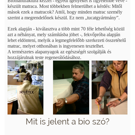
Biomanufaktúra kézzel - egyedi igényeket is figyelembe véve -
készült matraca. Most többekben felmerülhet a kérdés: Mitől
mások ezek a matracok? Attól, hogy minden matrac személy
szerint a megrendelőnek készül. Ez nem „tucatgyártmány”.
Ezek alapján - kiválasztva a több mint 70 féle lehetőség közül
azt a néhányat, mely számításba jöhet -, fekvőpróba alapján
lehet eldönteni, melyik a legmegfelelőbb szerkezeti összetételű
matrac, melyet otthonában is ingyenesen tesztelhet.
A természetes alapanyagok az egészségét szolgálják és
hozzájárulnak teste regenerálódásához.
Mit is jelent a bio szó?