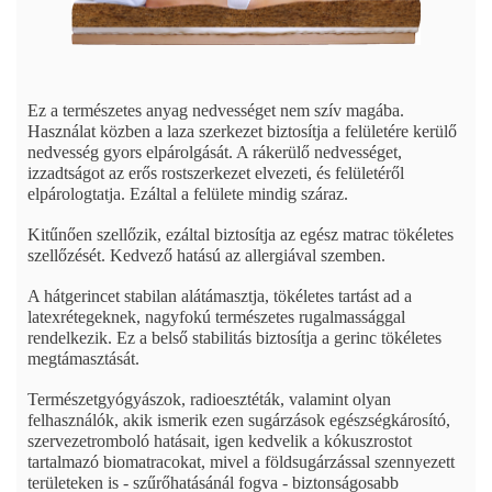
Ez a természetes anyag nedvességet nem szív magába.
Használat közben a laza szerkezet biztosítja a felületére kerülő
nedvesség gyors elpárolgását. A rákerülő nedvességet,
izzadtságot az erős rostszerkezet elvezeti, és felületéről
elpárologtatja. Ezáltal a felülete mindig száraz.
Kitűnően szellőzik, ezáltal biztosítja az egész matrac tökéletes
szellőzését. Kedvező hatású az allergiával szemben.
A hátgerincet stabilan alátámasztja, tökéletes tartást ad a
latexrétegeknek, nagyfokú természetes rugalmassággal
rendelkezik. Ez a belső stabilitás biztosítja a gerinc tökéletes
megtámasztását.
Természetgyógyászok, radioesztéták, valamint olyan
felhasználók, akik ismerik ezen sugárzások egészségkárosító,
szervezetromboló hatásait, igen kedvelik a kókuszrostot
tartalmazó biomatracokat, mivel a földsugárzással szennyezett
területeken is - szűrőhatásánál fogva - biztonságosabb