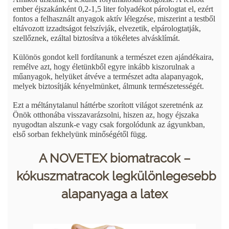
ember éjszakánként 0,2-1,5 liter folyadékot párologtat el, ezért
fontos a felhasznált anyagok aktív lélegzése, miszerint a testből
eltávozott izzadtságot felszívják, elvezetik, elpárologtatják,
szellőznek, ezáltal biztosítva a tökéletes alvásklímát.
Különös gondot kell fordítanunk a természet ezen ajándékaira,
remélve azt, hogy életünkből egyre inkább kiszorulnak a
műanyagok, helyüket átvéve a természet adta alapanyagok,
melyek biztosítják kényelmünket, álmunk természetességét.
Ezt a méltánytalanul háttérbe szorított világot szeretnénk az
Önök otthonába visszavarázsolni, hiszen az, hogy éjszaka
nyugodtan alszunk-e vagy csak forgolódunk az ágyunkban,
első sorban fekhelyünk minőségétől függ.
A NOVETEX biomatracok –
kókuszmatracok legkülönlegesebb
alapanyaga a latex