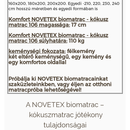
160x200, 180x200, 200x200. Egyedi -210, 220, 230, 240
cm hosszú méretben és egyedi formában is
Komfort NOVETEX biomatrac - kókusz
matrac 106 magassága:
17 cm
Komfort NOVETEX biomatrac - kókusz
matrac 106 súlyhatára:
110 kg
keménységi fokozata:
félkemény
két eltérő keménységű, egy kemény és
egy komfortos oldallal
Próbálja ki NOVETEX biomatracainkat
szaküzleteinkben, vagy éljen az otthoni
matracpróba lehetőségével!
A NOVETEX biomatrac –
kókuszmatrac jótékony
tulajdonságai