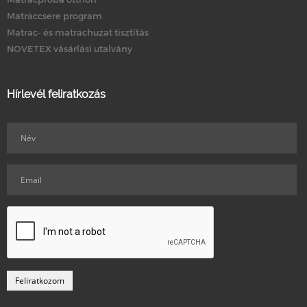
Matraccsere program
Matrac- és matrachuzat tisztítás
NOVETEX vásárlási utalvány
Hírlevél feliratkozás