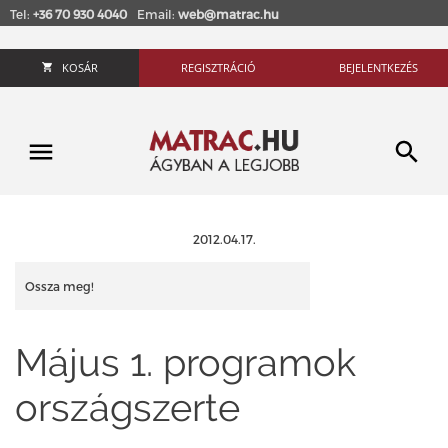
Tel:
+36 70 930 4040
Email:
web@matrac.hu
KOSÁR
REGISZTRÁCIÓ
BEJELENTKEZÉS
2012.04.17.
Ossza meg!
Május 1. programok
országszerte