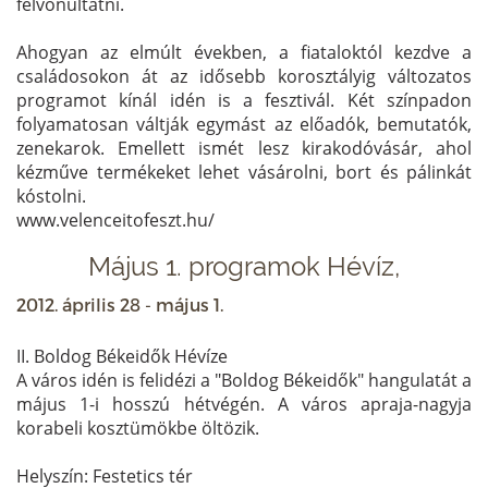
felvonultatni.
Ahogyan az elmúlt években, a fiataloktól kezdve a
családosokon át az idősebb korosztályig változatos
programot kínál idén is a fesztivál. Két színpadon
folyamatosan váltják egymást az előadók, bemutatók,
zenekarok. Emellett ismét lesz kirakodóvásár, ahol
kézműve termékeket lehet vásárolni, bort és pálinkát
kóstolni.
www.velenceitofeszt.hu/
Május 1. programok Hévíz,
2012. április 28 - május 1.
II. Boldog Békeidők Hévíze
A város idén is felidézi a "Boldog Békeidők" hangulatát a
május 1-i hosszú hétvégén. A város apraja-nagyja
korabeli kosztümökbe öltözik.
Helyszín: Festetics tér