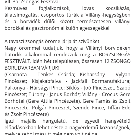
VII. BorZsongás Fesztivál
Kézműves foglalkozások, lovas kocsikázás,
állatsimogatás, csoportos túrák a Villányi-hegységben
és a borvidék dűlői között természetesen villányi
borokkal és gasztronómiai különlegességekkel.
A tavaszi zsongás öröme járja át szívünket!
Nagy örömmel tudatjuk, hogy a Villányi borvidéken
hatodik alkalommal rendezzük meg a BORZSONGÁS
FESZTIVÁLT. Idén hét településen, összesen 12 ZSONGÓ
BORUDVARBAN VÁRJUK!
(Csarnóta - Tenkes Csárda; Kisharsány - Vylyan
Pincészet; Kisjakabfalva - Jackfall Bormanufaktúra;
Palkonya - Hárságyi Pince; Siklós - Joó Pincészet, Szabó
Pincészet; Túrony - Janus Borház; Villány - Crocus Gere
Borhotel (Gere Attila Pincészete), Gere Tamás és Zsolt
Pincészete, Polgár Pincészet, Szende Pince, Tiffán Ede
és Zsolt Pincészete)
Igazi majális hangulatú, de egyedi hangvételű
előadásokban lehet része a nagyérdemű közönségnek,
melyre sehol másutt még nem volt példa.