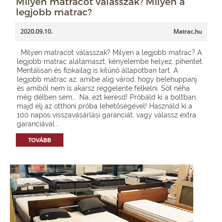
Milyen matracot válasszak? Milyen a
legjobb matrac?
2020.09.10.
Matrac.hu
Milyen matracot válasszak? Milyen a legjobb matrac? A
legjobb matrac alátámaszt, kényelembe helyez, pihentet.
Mentálisan és fizikailag is kitűnő állapotban tart. A
legjobb matrac az, amibe alig várod, hogy belehuppanj
és amiből nem is akarsz reggelente felkelni. Sőt néha
még délben sem… Na, ezt keresd! Próbáld ki a boltban,
majd élj az otthoni próba lehetőségével! Használd ki a
100 napos visszavásárlási garanciát, vagy válassz extra
garanciával...
TOVÁBB