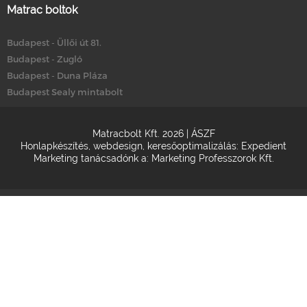
Matrac boltok
Budapest - Üllői út 81.
Budapest - Zugló
Budapest - Duna Pláza
Budapest Sealy mintabolt
Matracbolt Kft. 2026 |
ÁSZF
Honlapkészítés
,
webdesign
,
keresőoptimalizálás
:
Expedient
Marketing tanácsadónk a:
Marketing Professzorok Kft.