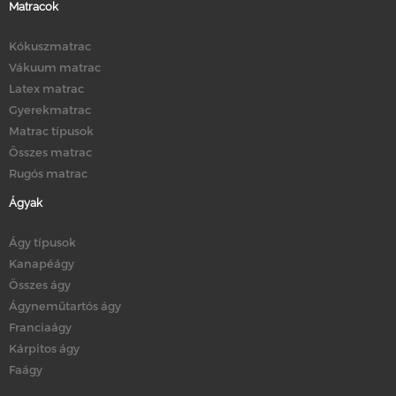
Matracok
Kókuszmatrac
Vákuum matrac
Latex matrac
Gyerekmatrac
Matrac típusok
Összes matrac
Rugós matrac
Ágyak
Ágy típusok
Kanapéágy
Összes ágy
Ágyneműtartós ágy
Franciaágy
Kárpitos ágy
Faágy