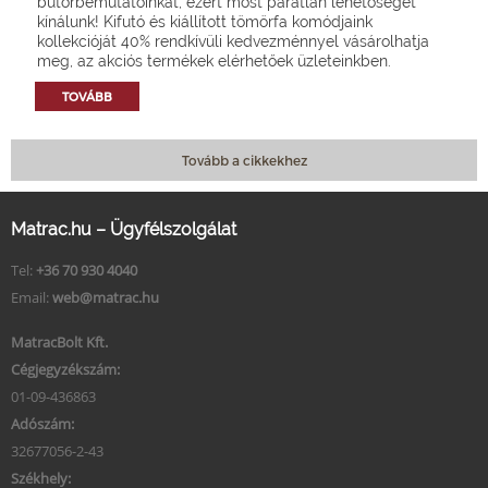
bútorbemutatóinkat, ezért most páratlan lehetőséget
kínálunk! Kifutó és kiállított tömörfa komódjaink
kollekcióját 40% rendkívüli kedvezménnyel vásárolhatja
meg, az akciós termékek elérhetőek üzleteinkben.
TOVÁBB
Tovább a cikkekhez
Matrac.hu – Ügyfélszolgálat
Tel:
+36 70 930 4040
Email:
web@matrac.hu
MatracBolt Kft.
Cégjegyzékszám:
01-09-436863
Adószám:
32677056-2-43
Székhely: