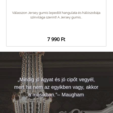
Válasszon Jersey gumis lepedőt hangulata és hálószobája
színvilága szerint! A Jersey gumis...
7 990 Ft
„Mindig jó ágyat és jó cipőt vegyél,
mert ha nem az egyikben vagy, akkor
a másikban.”– Maugham