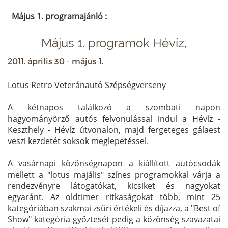
Május 1. programajánló :
Május 1. programok
Május 1. programok Hévíz,
2011. április 30 - május 1.
Lotus Retro Veteránautó Szépségverseny
A kétnapos találkozó a szombati napon
hagyományörző autós felvonulással indul a Hévíz -
Keszthely - Hévíz útvonalon, majd fergeteges gálaest
veszi kezdetét soksok meglepetéssel.
A vasárnapi közönségnapon a kiállított autócsodák
mellett a "lotus majális" színes programokkal várja a
rendezvényre látogatókat, kicsiket és nagyokat
egyaránt. Az oldtimer ritkaságokat több, mint 25
kategóriában szakmai zsűri értékeli és díjazza, a "Best of
Show" kategória győztesét pedig a közönség szavazatai