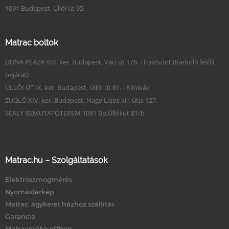
1091 Budapest, Üllői út 95.
Matrac boltok
DUNA PLAZA XIII. ker. Budapest, Váci út 178. - Földszint (Parkoló felőli
bejárat)
ÜLLŐI ÚT IX. ker. Budapest, Üllői út 81. - Klinikák
ZUGLÓ XIV. ker. Budapest, Nagy Lajos kir. útja 127.
SEALY BEMUTATÓTEREM 1091 Bp.Üllői út 81/b
Matrac.hu – Szolgáltatások
Elektroszmogmérés
Nyomástérkép
Matrac, ágykeret házhoz szállítás
Garancia
Matracpróba otthon