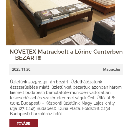
NOVETEX Matracbolt a Lőrinc Centerben
-- BEZÁRT!!!
2025.11.30.
Matrac.hu
Üzletünk 2025.11.30.-án bezárt! Üzlethálózatunk
észszerűsítése miatt üzletünket bezártuk, azonban három
kiemelt budapesti bemutatótermünkben változatlan
lelkesedéssel és szakértelemmel várjuk Önt: Üllői út 81.
(1091 Budapest) – Központi üzletünk, Nagy Lajos király
útja 127. (1149 Budapest), Duna Pláza, Földszint (1138
Budapest) Parkolóház felől
TOVÁBB