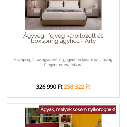
Ágyvég- fejvég kárpitozott és
boxspring ágyhoz - Arty
A szépség és az egyszerűség jegyében készül ez a fejvég.
Elegáns és esztétikus...
326 990 Ft
258 322 Ft
Ágyak, melyek sosem nyikorognak!