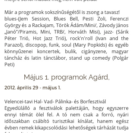
Már a programok sokszínűségétől is zsong a tavasz!
blues-(Jem Session, Blues Bell, Pesti Zoli, Ferenczi
György és a Rackajam, Török Ádám/Mini/, Závody János
„Janó”/Piramis, Mini, TRB/, Horváth Misi), jazz- (Sárik
Péter Trió, Hot Jazz Trió), rock'n'roll (Ivan and the
Parazol), discopop, funk, soul (Mary Popkids) és egyéb
könnyűzenei koncertek, bulik, cigányzene, magyar
táncház és latin tánctábor, stand up comedy (Polgár
Peti)
Május 1. programok Agárd,
2012. április 29 - május 1.
Velencei-tavi Hal- Vad- Pálinka- és Borfesztivál
Egyedülálló a fesztiválok palettáján, hogy egyszerre
ennyi témát ölel fel. A tó nem csak a forró, nyári
időszakban csábító turisztikai kínálat, hanem egész
évben remek kikapcsolódási lehetőségek tárházát tudja