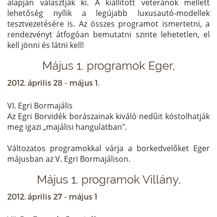
alapján választják ki. A kiállított veteránok mellett
lehetőség nyílik a legújabb luxusautó-modellek
tesztvezetésére is. Az összes programot ismertetni, a
rendezvényt átfogóan bemutatni szinte lehetetlen, el
kell jönni és látni kell!
Május 1. programok Eger,
2012. április 28 - május 1.
VI. Egri Bormajális
Az Egri Borvidék borászainak kiváló nedűit kóstolhatják
meg igazi „majálisi hangulatban".
Változatos programokkal várja a borkedvelőket Eger
májusban az V. Egri Bormajálison.
Május 1. programok Villány,
2012. április 27 - május 1