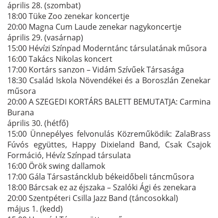
április 28. (szombat)
18:00 Tüke Zoo zenekar koncertje
20:00 Magna Cum Laude zenekar nagykoncertje
április 29. (vasárnap)
15:00 Hévízi Színpad Moderntánc társulatának műsora
16:00 Takács Nikolas koncert
17:00 Kortárs sanzon – Vidám Szívűek Társasága
18:30 Család Iskola Növendékei és a Boroszlán Zenekar
műsora
20:00 A SZEGEDI KORTÁRS BALETT BEMUTATJA: Carmina
Burana
április 30. (hétfő)
15:00 Ünnepélyes felvonulás Közreműködik: ZalaBrass
Fúvós együttes, Happy Dixieland Band, Csak Csajok
Formáció, Hévíz Színpad társulata
16:00 Örök swing dallamok
17:00 Gála Társastáncklub békeidőbeli táncműsora
18:00 Bárcsak ez az éjszaka – Szalóki Ági és zenekara
20:00 Szentpéteri Csilla Jazz Band (táncosokkal)
május 1. (kedd)