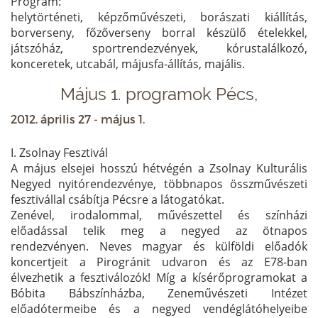
Program:
helytörténeti, képzőművészeti, borászati kiállítás,
borverseny, főzőverseny borral készülő ételekkel,
játszóház, sportrendezvények, kórustalálkozó,
konceretek, utcabál, májusfa-állítás, majális.
Május 1. programok Pécs,
2012. április 27 - május 1.
I. Zsolnay Fesztivál
A május elsejei hosszú hétvégén a Zsolnay Kulturális
Negyed nyitórendezvénye, többnapos összművészeti
fesztivállal csábítja Pécsre a látogatókat.
Zenével, irodalommal, művészettel és színházi
előadással telik meg a negyed az ötnapos
rendezvényen. Neves magyar és külföldi előadók
koncertjeit a Pirogránit udvaron és az E78-ban
élvezhetik a fesztiválozók! Míg a kísérőprogramokat a
Bóbita Bábszínházba, Zeneművészeti Intézet
előadótermeibe és a negyed vendéglátóhelyeibe