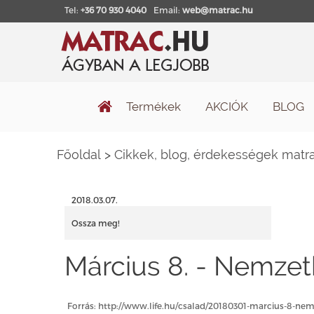
Tel:
+36 70 930 4040
Email:
web@matrac.hu
Termékek
AKCIÓK
BLOG
Főoldal
>
Cikkek, blog, érdekességek matra
2018.03.07.
Ossza meg!
Március 8. - Nemzet
Forrás: http://www.life.hu/csalad/20180301-marcius-8-ne