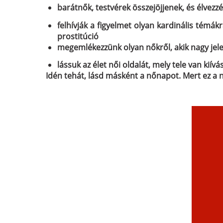
barátnők, testvérek összejöjjenek, és élvez
felhívják a figyelmet olyan kardinális témák
prostitúció
megemlékezzünk olyan nőkről, akik nagy jele
lássuk az élet női oldalát
, mely tele van kiívá
Idén tehát, lásd másként a nőnapot. Mert ez a n