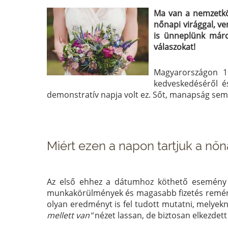
Ma van a nemzetköz
nőnapi virággal, v
is ünneplünk márc
válaszokat!
Magyarországon 1
kedveskedéséről é
demonstratív napja volt ez. Sőt, manapság sem
Miért ezen a napon tartjuk a nő
Az első ehhez a dátumhoz köthető esemény 1
munkakörülmények és magasabb fizetés reményé
olyan eredményt is fel tudott mutatni, melyek
mellett van"
nézet lassan, de biztosan elkezdett 