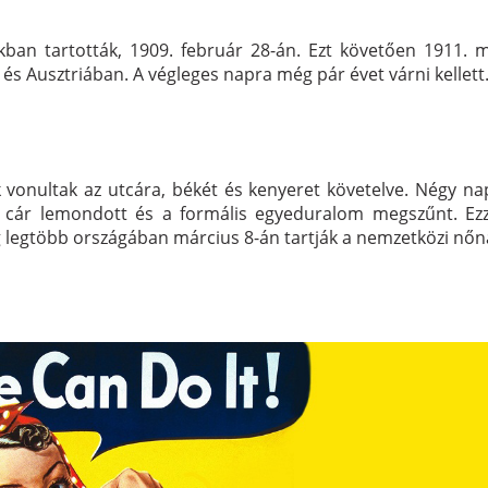
ban tartották, 1909. február 28-án. Ezt követően 1911. 
 Ausztriában. A végleges napra még pár évet várni kellett
 vonultak az utcára, békét és kenyeret követelve. Négy 
s cár lemondott és a formális egyeduralom megszűnt. Ez
ág legtöbb országában március 8-án tartják a nemzetközi nőn