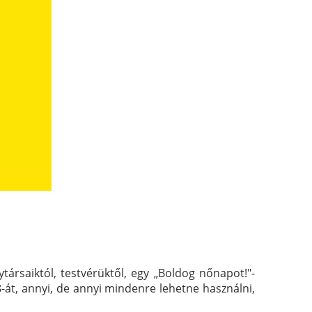
ytársaiktól, testvérüktől, egy „Boldog nőnapot!"-
-át, annyi, de annyi mindenre lehetne használni,