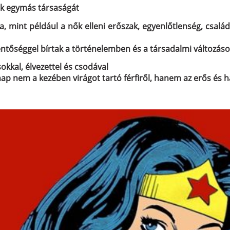
zék egymás társaságát
ra, mint például a nők elleni erőszak, egyenlőtlenség
, csalá
ntőséggel bírtak a történelemben és a társadalmi változáso
sokkal, élvezettel és csodával
ap nem a kezében virágot tartó férfiről, hanem az erős és h