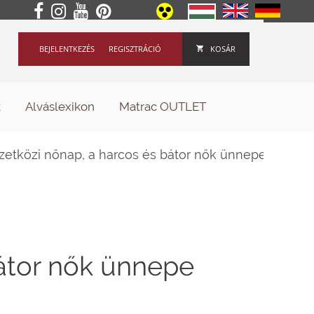
BEJELENTKEZÉS
REGISZTRÁCIÓ
KOSÁR
k
Alváslexikon
Matrac OUTLET
zetközi nőnap, a harcos és bátor nők ünnepe
bátor nők ünnepe