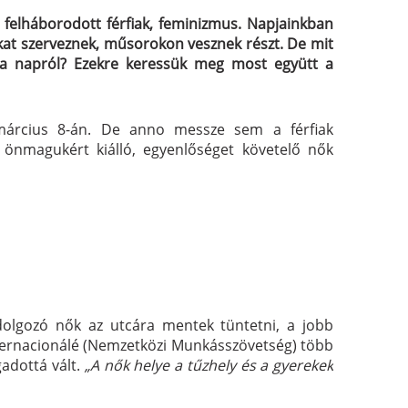
 felháborodott férfiak, feminizmus. Napjainkban
kat szerveznek, műsorokon vesznek részt. De mit
a napról? Ezekre keressük meg most együtt a
március 8-án. De anno messze sem a férfiak
 önmagukért kiálló, egyenlőséget követelő nők
olgozó nők az utcára mentek tüntetni, a jobb
ternacionálé (Nemzetközi Munkásszövetség) több
adottá vált.
„A nők helye a tűzhely és a gyerekek