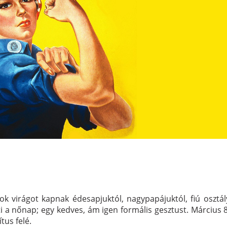
nyok virágot kapnak édesapjuktól, nagypapájuktól, fiú osztál
i a nőnap; egy kedves, ám igen formális gesztust. Március 8
tus felé.