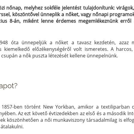
i nőnap, melyhez sokféle jelentést tulajdonítunk: virágok,
erssel, köszöntővel ünneplik a nőket, vagy nőnapi programo
ius 8-án, miként lenne érdemes megemlékeznünk erről 
948 óta ünnepeljük a nőket a tavasz kezdetén, azaz 
s kiemelkedő előzékenységéről volt ismeretes. A harcos,
 csupán a nők puszta létezését kellene ünnepelnünk.
napot?
857-ben történt New Yorkban, amikor a textiliparban d
ben. Az ezt követő évtizedekben az első és a második In
nek köszönhetően a női munkaviszony társadalmilag is elfog
átalakulni.