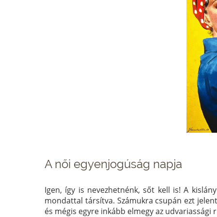
A női egyenjogúság napja
Igen, így is nevezhetnénk, sőt kell is! A kislá
mondattal társítva. Számukra csupán ezt jelent
és mégis egyre inkább elmegy az udvariassági rí