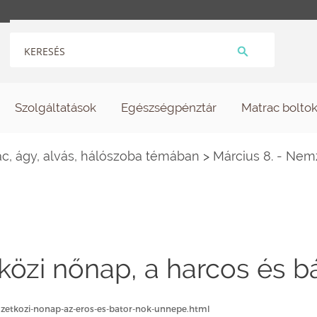
Szolgáltatások
Egészségpénztár
Matrac bolto
c, ágy, alvás, hálószoba témában
>
Március 8. - Nem
közi nőnap, a harcos és 
mzetkozi-nonap-az-eros-es-bator-nok-unnepe.html