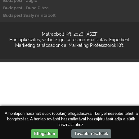
Budapest - Zugló
Budapest - Duna Pláza
Budapest Sealy mintabolt
Matracbolt Kft. 2026 |
ÁSZF
Honlapkészítés
,
webdesign
,
keresőoptimalizálás
:
Expedient
Marketing tanácsadónk a:
Marketing Professzorok Kft.
A honlapon használt sütik (cookie) elfogadásával, kényelmesebbé teheti a
böngészést. A honlap további használatával hozzájárulását adja a sütik
használatához.
Elfogadom
További részletek