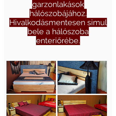
garzonlakások
hálószobájához.
Hivalkodásmentesen simul
bele a hálószoba
enteriőrébe.