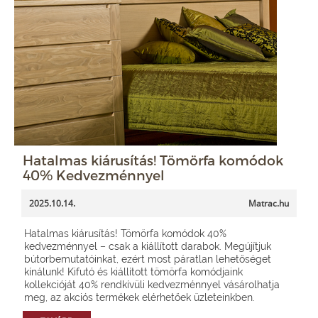
Hatalmas kiárusítás! Tömörfa komódok
40% Kedvezménnyel
2025.10.14.
Matrac.hu
Hatalmas kiárusítás! Tömörfa komódok 40%
kedvezménnyel – csak a kiállított darabok. Megújítjuk
bútorbemutatóinkat, ezért most páratlan lehetőséget
kínálunk! Kifutó és kiállított tömörfa komódjaink
kollekcióját 40% rendkívüli kedvezménnyel vásárolhatja
meg, az akciós termékek elérhetőek üzleteinkben.