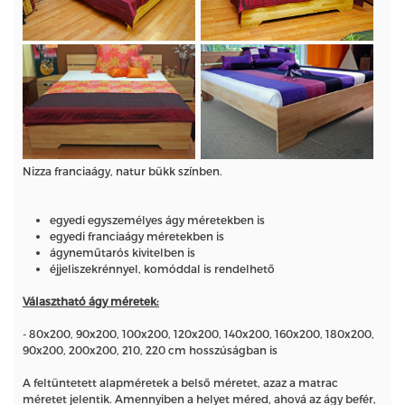
Nizza franciaágy, natur bükk színben.
egyedi egyszemélyes ágy méretekben is
egyedi franciaágy méretekben is
ágyneműtarós kivitelben is
éjjeliszekrénnyel, komóddal is rendelhető
Választható ágy méretek:
- 80x200, 90x200, 100x200, 120x200, 140x200, 160x200, 180x200,
90x200, 200x200, 210, 220 cm hosszúságban is
A feltüntetett alapméretek a belső méretet, azaz a matrac
méretet jelentik. Amennyiben a helyet méred, ahová az ágy befér,