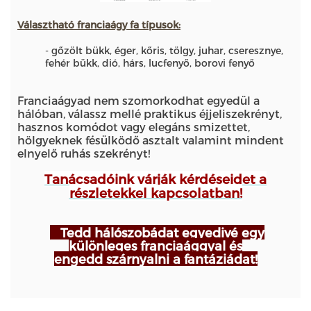
Választható franciaágy
fa típusok:
- gőzölt bükk, éger, kőris, tölgy, juhar, cseresznye,
fehér bükk, dió, hárs, lucfenyő, borovi fenyő
Franciaágyad nem szomorkodhat egyedül a
hálóban, válassz mellé praktikus éjjeliszekrényt,
hasznos komódot vagy elegáns smizettet,
hölgyeknek fésülködő asztalt valamint mindent
elnyelő ruhás szekrényt!
Tanácsadóink
várják kérdéseidet a
részletekkel kapcsolatban!
Tedd hálószobádat egyedivé egy
különleges franciaággyal és
engedd szárnyalni a fantáziádat!