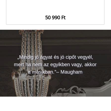
50 990 Ft
„Mindig jó ágyat és jó cipőt vegyél,
mert ha nem az egyikben vagy, akkor
a másikban.”– Maugham