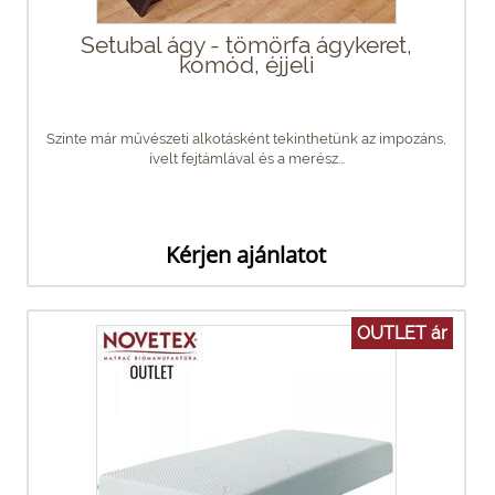
Setubal ágy - tömörfa ágykeret,
komód, éjjeli
Szinte már művészeti alkotásként tekinthetünk az impozáns,
ívelt fejtámlával és a merész...
Kérjen ajánlatot
OUTLET ár