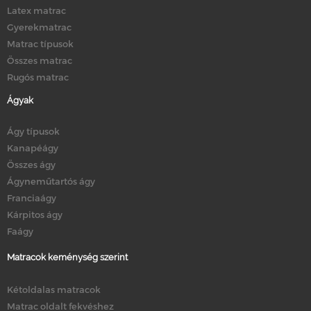
Latex matrac
Gyerekmatrac
Matrac típusok
Összes matrac
Rugós matrac
Ágyak
Ágy típusok
Kanapéágy
Összes ágy
Ágyneműtartós ágy
Franciaágy
Kárpitos ágy
Faágy
Matracok keménység szerint
Kétoldalas matracok
Matrac oldalt fekvéshez