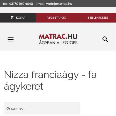
Tel:
+36 70 930 4040
Email:
web@matrac.hu
KOSÁR
REGISZTRÁCIÓ
BEJELENTKEZÉS
Nizza franciaágy - fa
ágykeret
Ossza meg!