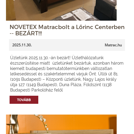
NOVETEX Matracbolt a Lőrinc Centerben
-- BEZÁRT!!!
2025.11.30.
Matrac.hu
Üzletünk 2025.11.30.-án bezárt! Üzlethálózatunk
észszerűsítése miatt üzletünket bezártuk, azonban három
kiemelt budapesti bemutatótermünkben változatlan
lelkesedéssel és szakértelemmel várjuk Önt: Üllői út 81.
(1091 Budapest) – Központi üzletünk, Nagy Lajos király
útja 127. (1149 Budapest), Duna Pláza, Földszint (1138
Budapest) Parkolóház felől
TOVÁBB