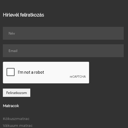
Hírlevél feliratkozás
Matracok
Kókuszmatrac
Vákuum matrac