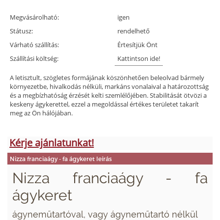
Megvásárolható:
igen
Státusz:
rendelhető
Várható szállítás:
Értesítjük Önt
Szállítási költség:
Kattintson ide!
A letisztult, szögletes formájának köszönhetően beleolvad bármely
környezetbe, hivalkodás nélküli, markáns vonalaival a határozottság
és a megbízhatóság érzését kelti szemlélőjében. Stabilitását ötvözi a
keskeny ágykerettel, ezzel a megoldással értékes területet takarít
meg az Ön hálójában.
Kérje ajánlatunkat!
Nizza franciaágy - fa ágykeret leírás
Nizza franciaágy - fa
ágykeret
ágyneműtartóval, vagy ágyneműtartó nélkül