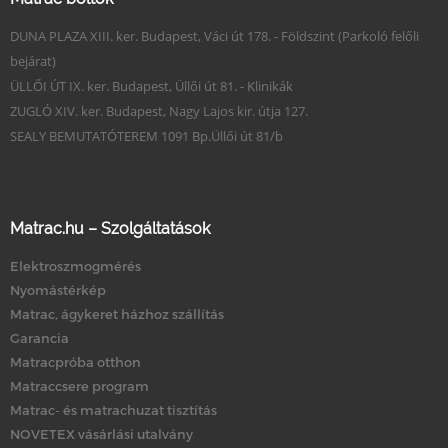
DUNA PLAZA XIII. ker. Budapest, Váci út 178. - Földszint (Parkoló felőli
bejárat)
ÜLLŐI ÚT IX. ker. Budapest, Üllői út 81. - Klinikák
ZUGLÓ XIV. ker. Budapest, Nagy Lajos kir. útja 127.
SEALY BEMUTATÓTEREM 1091 Bp.Üllői út 81/b
Matrac.hu – Szolgáltatások
Elektroszmogmérés
Nyomástérkép
Matrac, ágykeret házhoz szállítás
Garancia
Matracpróba otthon
Matraccsere program
Matrac- és matrachuzat tisztítás
NOVETEX vásárlási utalvány