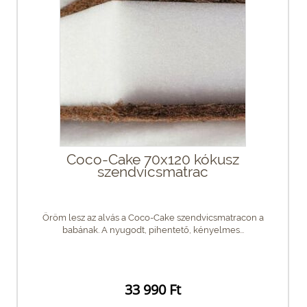
Coco-Cake 70x120 kókusz
szendvicsmatrac
Öröm lesz az alvás a Coco-Cake szendvicsmatracon a
babának. A nyugodt, pihentető, kényelmes...
33 990 Ft