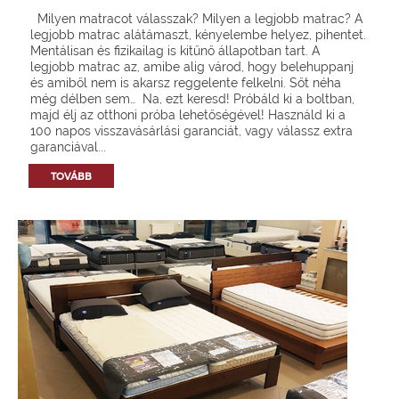
Milyen matracot válasszak? Milyen a legjobb matrac? A
legjobb matrac alátámaszt, kényelembe helyez, pihentet.
Mentálisan és fizikailag is kitűnő állapotban tart. A
legjobb matrac az, amibe alig várod, hogy belehuppanj
és amiből nem is akarsz reggelente felkelni. Sőt néha
még délben sem… Na, ezt keresd! Próbáld ki a boltban,
majd élj az otthoni próba lehetőségével! Használd ki a
100 napos visszavásárlási garanciát, vagy válassz extra
garanciával...
TOVÁBB