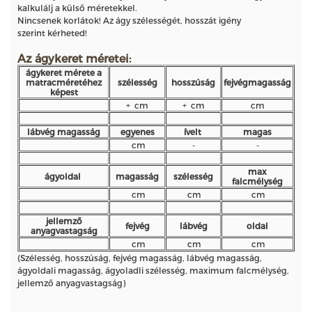
kalkulálj a külső méretekkel.
Nincsenek korlátok! Az ágy szélességét, hosszát igény
szerint kérheted!
Az ágykeret méretei:
ágykeret mérete a
matracméretéhez
szélesség
hosszúság
fejvégmagasság
képest
+ cm
+ cm
cm
lábvég magasság
egyenes
ívelt
magas
cm
-
-
max
ágyoldal
magasság
szélesség
falcmélység
cm
cm
cm
jellemző
fejvég
lábvég
oldal
anyagvastagság
cm
cm
cm
(Szélesség, hosszúság, fejvég magasság, lábvég magasság,
ágyoldali magasság, ágyoladli szélesség, maximum falcmélység,
jellemző anyagvastagság)