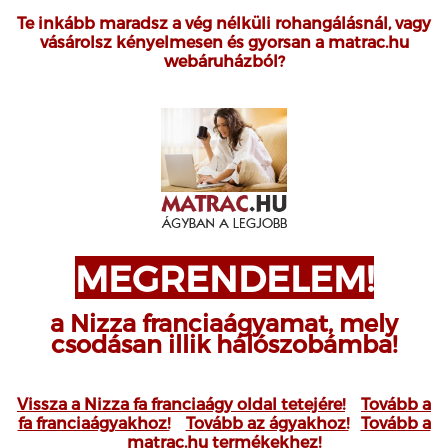
Te inkább maradsz a vég nélküli rohangálásnál, vagy
vásárolsz kényelmesen és gyorsan a matrac.hu
webáruházból?
MEGRENDELEM!
a Nizza franciaágyamat, mely
csodásan illik hálószobámba!
Vissza a Nizza fa franciaágy oldal tetejére!
Tovább a
fa franciaágyakhoz!
Tovább az ágyakhoz!
Tovább a
matrac.hu termékekhez!