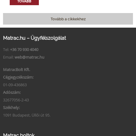
TOVÁBB
Tovább a cikkekhez
Matrac.hu – Ügyfélszolgálat
Tel:
+36 70 930 4040
Email:
web@matrac.hu
MatracBolt Kft.
Cégjegyzékszám:
01-09-436863
Adószám:
32677056-2-43
Székhely:
1091 Budapest, Üllői út 95.
Matrac boltok