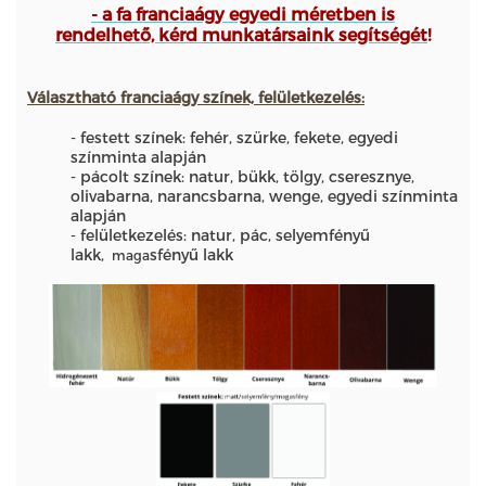
- a fa franciaágy egyedi méretben is
rendelhető, kérd munkatársaink segítségét
!
Választható franciaágy színek, felületkezelés:
- festett színek: fehér, szürke, fekete, egyedi
színminta alapján
- pácolt színek: natur, bükk, tölgy, cseresznye,
olivabarna, narancsbarna, wenge, egyedi színminta
alapján
- felületkezelés: natur, pác, selyemfényű
lakk,
sfényű lakk
maga