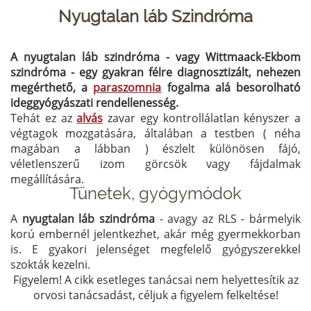
Nyugtalan láb Szindróma
A nyugtalan láb szindróma - vagy Wittmaack-Ekbom
szindróma - egy gyakran félre diagnosztizált, nehezen
megérthető, a
paraszomnia
fogalma alá besorolható
ideggyógyászati rendellenesség.
Tehát ez az
alvás
zavar egy kontrollálatlan kényszer a
végtagok mozgatására, általában a testben ( néha
magában a lábban ) észlelt különösen fájó,
véletlenszerű izom görcsök vagy fájdalmak
megállítására.
Tünetek, gyógymódok
A
nyugtalan láb szindróma
- avagy az RLS - bármelyik
korú embernél jelentkezhet, akár még gyermekkorban
is. E gyakori jelenséget megfelelő gyógyszerekkel
szokták kezelni.
Figyelem! A cikk esetleges tanácsai nem helyettesítik az
orvosi tanácsadást, céljuk a figyelem felkeltése!