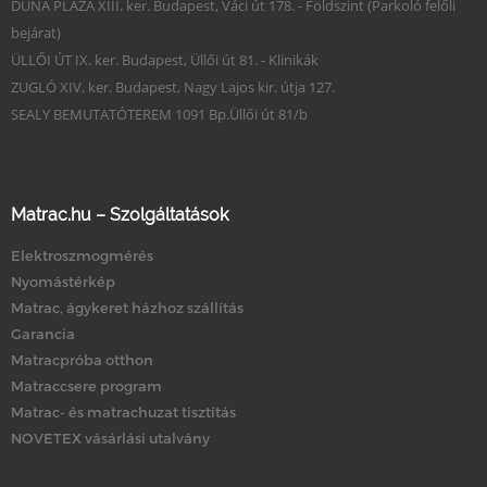
DUNA PLAZA XIII. ker. Budapest, Váci út 178. - Földszint (Parkoló felőli
bejárat)
ÜLLŐI ÚT IX. ker. Budapest, Üllői út 81. - Klinikák
ZUGLÓ XIV. ker. Budapest, Nagy Lajos kir. útja 127.
SEALY BEMUTATÓTEREM 1091 Bp.Üllői út 81/b
Matrac.hu – Szolgáltatások
Elektroszmogmérés
Nyomástérkép
Matrac, ágykeret házhoz szállítás
Garancia
Matracpróba otthon
Matraccsere program
Matrac- és matrachuzat tisztítás
NOVETEX vásárlási utalvány