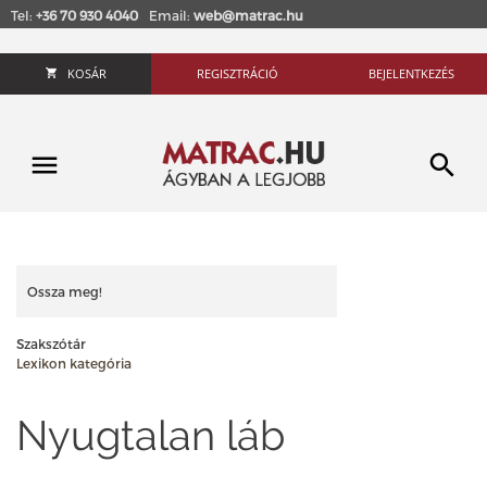
Tel:
+36 70 930 4040
Email:
web@matrac.hu
KOSÁR
REGISZTRÁCIÓ
BEJELENTKEZÉS
Ossza meg!
Szakszótár
Lexikon kategória
Nyugtalan láb