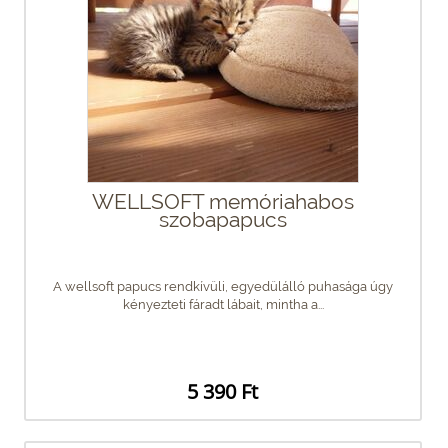
WELLSOFT memóriahabos
szobapapucs
A wellsoft papucs rendkívüli, egyedülálló puhasága úgy
kényezteti fáradt lábait, mintha a...
5 390 Ft