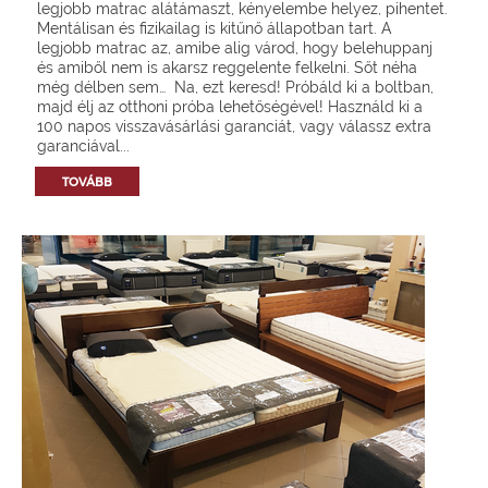
legjobb matrac alátámaszt, kényelembe helyez, pihentet.
Mentálisan és fizikailag is kitűnő állapotban tart. A
legjobb matrac az, amibe alig várod, hogy belehuppanj
és amiből nem is akarsz reggelente felkelni. Sőt néha
még délben sem… Na, ezt keresd! Próbáld ki a boltban,
majd élj az otthoni próba lehetőségével! Használd ki a
100 napos visszavásárlási garanciát, vagy válassz extra
garanciával...
TOVÁBB