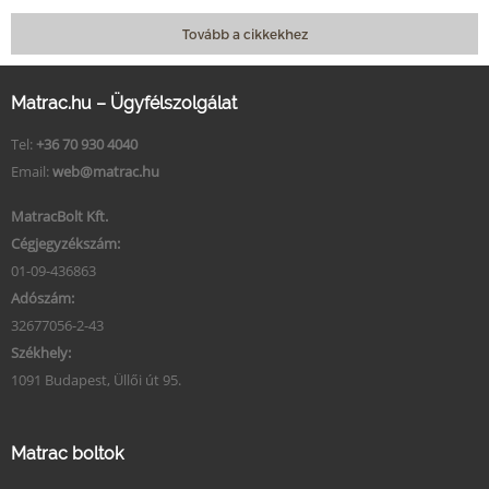
Tovább a cikkekhez
Matrac.hu – Ügyfélszolgálat
Tel:
+36 70 930 4040
Email:
web@matrac.hu
MatracBolt Kft.
Cégjegyzékszám:
01-09-436863
Adószám:
32677056-2-43
Székhely:
1091 Budapest, Üllői út 95.
Matrac boltok