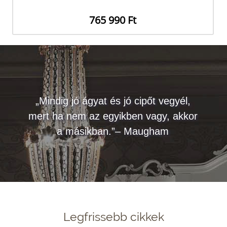
765 990 Ft
„Mindig jó ágyat és jó cipőt vegyél,
mert ha nem az egyikben vagy, akkor
a másikban.”– Maugham
Legfrissebb cikkek