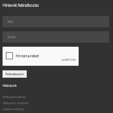
Hírlevél feliratkozás
Matracok
Kókuszmatrac
Vákuum matrac
Latex matrac