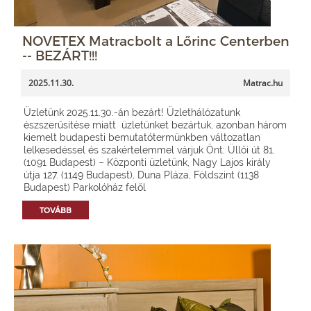
NOVETEX Matracbolt a Lőrinc Centerben
-- BEZÁRT!!!
2025.11.30.
Matrac.hu
Üzletünk 2025.11.30.-án bezárt! Üzlethálózatunk
észszerűsítése miatt üzletünket bezártuk, azonban három
kiemelt budapesti bemutatótermünkben változatlan
lelkesedéssel és szakértelemmel várjuk Önt: Üllői út 81.
(1091 Budapest) – Központi üzletünk, Nagy Lajos király
útja 127. (1149 Budapest), Duna Pláza, Földszint (1138
Budapest) Parkolóház felől
TOVÁBB