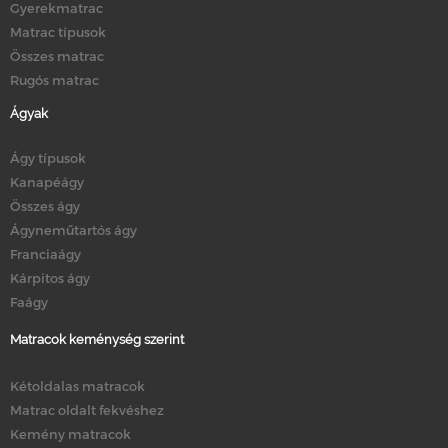
Gyerekmatrac
Matrac típusok
Összes matrac
Rugós matrac
Ágyak
Ágy típusok
Kanapéágy
Összes ágy
Ágyneműtartós ágy
Franciaágy
Kárpitos ágy
Faágy
Matracok keménység szerint
Kétoldalas matracok
Matrac oldalt fekvéshez
Kemény matracok