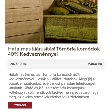
Hatalmas kiárusítás! Tömörfa komódok
40% Kedvezménnyel
2025.10.14.
Matrac.hu
Hatalmas kiárusítás! Tömörfa komódok 40%
kedvezménnyel – csak a kiállított darabok. Megújítjuk
bútorbemutatóinkat, ezért most páratlan lehetőséget
kínálunk! Kifutó és kiállított tömörfa komódjaink
kollekcióját 40% rendkívüli kedvezménnyel vásárolhatja
meg, az akciós termékek elérhetőek üzleteinkben.
TOVÁBB