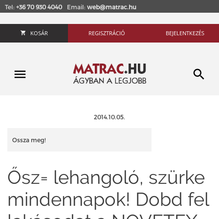
Tel:
+36 70 930 4040
Email:
web@matrac.hu
KOSÁR
REGISZTRÁCIÓ
BEJELENTKEZÉS
2014.10.05.
Ossza meg!
Ősz= lehangoló, szürke
mindennapok! Dobd fel