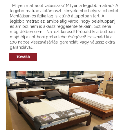
Milyen matracot válasszak? Milyen a legjobb matrac? A
legjobb matrac alátámaszt, kényelembe helyez, pihentet.
Mentálisan és fizikailag is kitűnő állapotban tart. A
legjobb matrac az, amibe alig várod, hogy belehuppanj
és amiből nem is akarsz reggelente felkelni. Sőt néha
még délben sem… Na, ezt keresd! Próbáld ki a boltban,
majd élj az otthoni próba lehetőségével! Használd ki a
100 napos visszavásárlási garanciát, vagy válassz extra
garanciával...
TOVÁBB