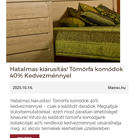
Hatalmas kiárusítás! Tömörfa komódok
40% Kedvezménnyel
2025.10.14.
Matrac.hu
Hatalmas kiárusítás! Tömörfa komódok 40%
kedvezménnyel – csak a kiállított darabok. Megújítjuk
bútorbemutatóinkat, ezért most páratlan lehetőséget
kínálunk! Kifutó és kiállított tömörfa komódjaink
kollekcióját 40% rendkívüli kedvezménnyel vásárolhatja
meg, az akciós termékek elérhetőek üzleteinkben.