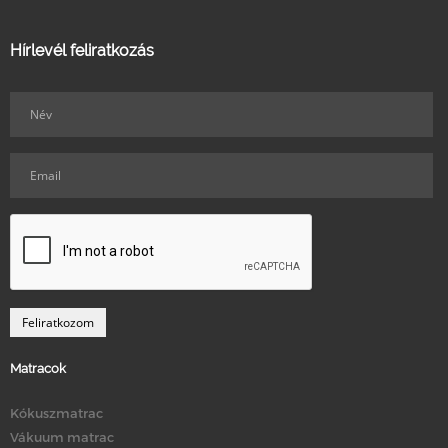
Hírlevél feliratkozás
Matracok
Kókuszmatrac
Vákuum matrac