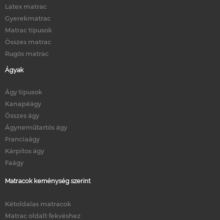
Latex matrac
Gyerekmatrac
Matrac típusok
Összes matrac
Rugós matrac
Ágyak
Ágy típusok
Kanapéágy
Összes ágy
Ágyneműtartós ágy
Franciaágy
Kárpitos ágy
Faágy
Matracok keménység szerint
Kétoldalas matracok
Matrac oldalt fekvéshez