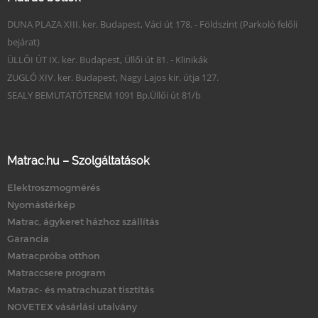
DUNA PLAZA XIII. ker. Budapest, Váci út 178. - Földszint (Parkoló felőli
bejárat)
ÜLLŐI ÚT IX. ker. Budapest, Üllői út 81. - Klinikák
ZUGLÓ XIV. ker. Budapest, Nagy Lajos kir. útja 127.
SEALY BEMUTATÓTEREM 1091 Bp.Üllői út 81/b
Matrac.hu – Szolgáltatások
Elektroszmogmérés
Nyomástérkép
Matrac, ágykeret házhoz szállítás
Garancia
Matracpróba otthon
Matraccsere program
Matrac- és matrachuzat tisztítás
NOVETEX vásárlási utalvány