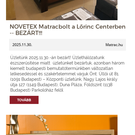
NOVETEX Matracbolt a Lőrinc Centerben
-- BEZÁRT!!!
2025.11.30.
Matrac.hu
Üzletünk 2025.11.30.-án bezárt! Üzlethálózatunk
észszerűsítése miatt üzletünket bezártuk, azonban három
kiemelt budapesti bemutatótermünkben változatlan
lelkesedéssel és szakértelemmel várjuk Önt: Üllői út 81.
(1091 Budapest) – Központi üzletünk, Nagy Lajos király
útja 127. (1149 Budapest), Duna Pláza, Földszint (1138
Budapest) Parkolóház felől
TOVÁBB