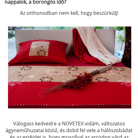
nappalok, a borongós idő?
Az otthonodban nem kell, hogy beszürkülj!
Válogass kedvedre a NOVETEX vidám, változatos
ágyneműhuzatai közül, és dobd fel vele a hálószobádat
és az estéidet is, hogy mosollyal az arcodon várd az