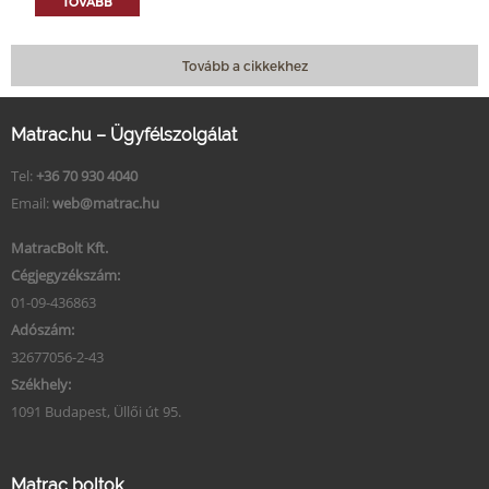
TOVÁBB
Tovább a cikkekhez
Matrac.hu – Ügyfélszolgálat
Tel:
+36 70 930 4040
Email:
web@matrac.hu
MatracBolt Kft.
Cégjegyzékszám:
01-09-436863
Adószám:
32677056-2-43
Székhely:
1091 Budapest, Üllői út 95.
Matrac boltok