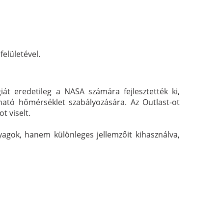
felületével.
át eredetileg a NASA számára fejlesztették ki,
ató hőmérséklet szabályozására. Az Outlast-ot
t viselt.
agok, hanem különleges jellemzőit kihasználva,