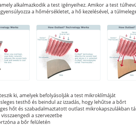
mely alkalmazkodik a test igényeihez. Amikor a test túlhevül
iegyensúlyozza a hőmérsékletet, a hő kezelésével, a túlmele
eszik ki, amelyek befolyásolják a test mikroklímáját
elesleges testhő és beindul az izzadás, hogy lehűtse a bőrt
esleges hőt és szabadalmaztatott outlast mikrokapszulákban 
őt visszaengedi a szervezetbe
ortzóna a bőr felületén