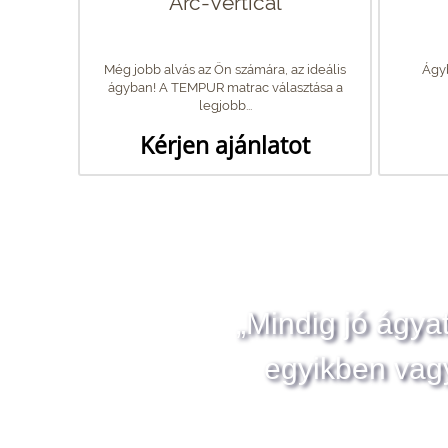
Arc-Vertical
Még jobb alvás az Ön számára, az ideális
Ágyb
ágyban! A TEMPUR matrac választása a
legjobb...
Kérjen ajánlatot
„Mindig jó ágya
egyikben vag