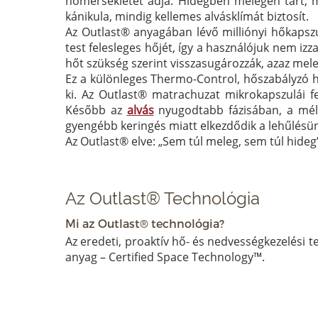
hőmérsékletet adja. Hidegben melegen tart, me
kánikula, mindig kellemes alvásklímát biztosít.
Az Outlast® anyagában lévő milliónyi hőkapszul
test felesleges hőjét, így a használójuk nem iz
hőt szükség szerint visszasugározzák, azaz mele
Ez a különleges Thermo-Control, hőszabályzó h
ki. Az Outlast® matrachuzat mikrokapszulái fe
Később az
alvás
nyugodtabb fázisában, a mély
gyengébb keringés miatt elkezdődik a lehűlésün
Az Outlast® elve: „Sem túl meleg, sem túl hideg
Az Outlast® Technológia
Mi az Outlast® technológia?
Az eredeti, proaktív hő- és nedvességkezelési te
anyag – Certified Space Technology™.