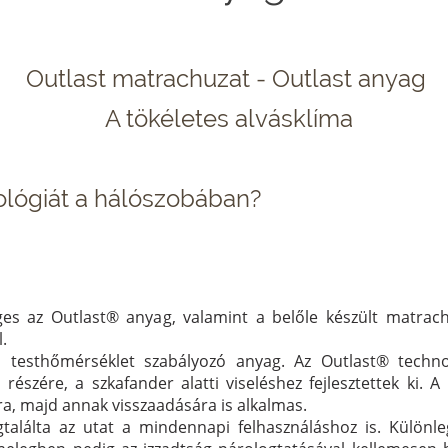
Outlast matrachuzat - Outlast anyag
A tökéletes alvásklíma
nológiát a hálószobában?
eges az Outlast® anyag, valamint a belőle készült matrac
.
s, testhőmérséklet szabályozó anyag. Az Outlast® techn
észére, a szkafander alatti viseléshez fejlesztettek ki. A
ra, majd annak visszaadására is alkalmas.
találta az utat a mindennapi felhasználáshoz is. Különl