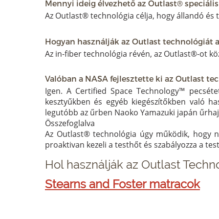
Mennyi ideig élvezhető az Outlast® speciális
Az Outlast® technológia célja, hogy állandó és
Hogyan használják az Outlast technológiát
Az in-fiber technológia révén, az Outlast®-ot köz
Valóban a NASA fejlesztette ki az Outlast te
Igen. A Certified Space Technology™ pecsétet
kesztyűkben és egyéb kiegészítőkben való ha
legutóbb az űrben Naoko Yamazuki japán űrhajós
Összefoglalva
Az Outlast® technológia úgy működik, hogy ne
proaktivan kezeli a testhőt és szabályozza a te
Hol használják az Outlast Tech
Stearns and Foster matracok