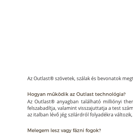
Az Outlast® szövetek, szálak és bevonatok meg
Hogyan működik az Outlast technológia?
Az Outlast® anyagban található milliónyi ther
felszabadítja, valamint visszajuttatja a test sz
az italban lévő jég szilárdról folyadékra változi
Melegem lesz vagy fázni fogok?