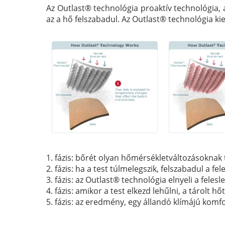
Az Outlast® technológia proaktív technológia, a
az a hő felszabadul. Az Outlast® technológia k
1. fázis: bőrét olyan hőmérsékletváltozásoknak t
2. fázis: ha a test túlmelegszik, felszabadul a f
3. fázis: az Outlast® technológia elnyeli a fel
4. fázis: amikor a test elkezd lehűlni, a tárolt h
5. fázis: az eredmény, egy állandó klímájú komf