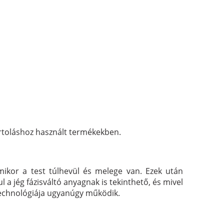
ortoláshoz használt termékekben.
amikor a test túlhevül és melege van. Ezek után
l a jég fázisváltó anyagnak is tekinthető, és mivel
t® technológiája ugyanúgy működik.