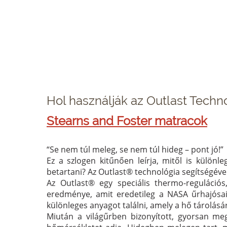
Hol használják az Outlast Tech
Stearns and Foster matracok
“Se nem túl meleg, se nem túl hideg – pont jó!”
Ez a szlogen kitűnően leírja, mitől is különl
betartani? Az Outlast® technológia segítségével
Az Outlast® egy speciális thermo-reguláció
eredménye, amit eredetileg a NASA űrhajósai r
különleges anyagot találni, amely a hő tárolásá
Miután a világűrben bizonyított, gyorsan meg