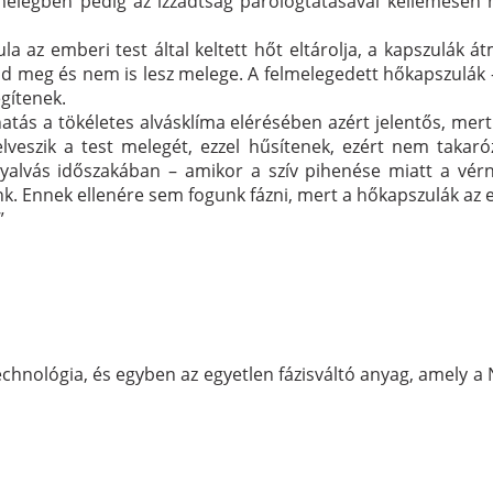
legben pedig az izzadtság párologtatásával kellemesen hű
a az emberi test által keltett hőt eltárolja, a kapszulák 
zad meg és nem is lesz melege. A felmelegedett hőkapszulák -
gítenek.
atás a tökéletes alvásklíma elérésében azért jelentős, m
lveszik a test melegét, ezzel hűsítenek, ezért nem takaró
alvás időszakában – amikor a szív pihenése miatt a vérn
k. Ennek ellenére sem fogunk fázni, mert a hőkapszulák az 
”
chnológia, és egyben az egyetlen fázisváltó anyag, amely a N