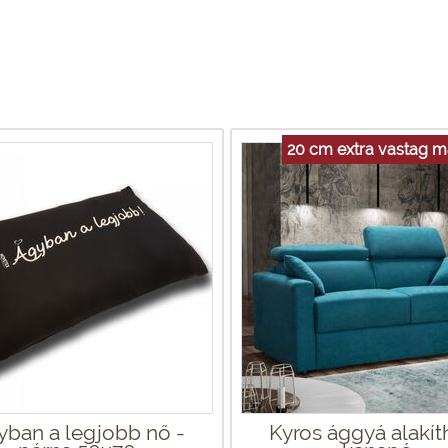
20 cm extra vastag m
yban a legjobb nő -
Kyros ággyá alakít