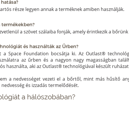
 hatása?
 tartós része legyen annak a terméknek amiben használják.
 a termékekben?
vetlenül a szövet szálaiba fonják, amely érintkezik a bőrünk 
chnológiát és használták az Űrben?
 a Space Foundation bocsátja ki. Az Outlast® technológi
sználatra az űrben és a nagyon nagy magasságban találh
 használta, aki az Outlast® technológiával készült ruházato
m a nedvességet vezeti el a bőrtől, mint más hűsítő any
st nedvesség és izzadás termelődését.
nológiát a hálószobában?