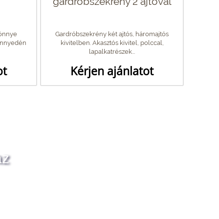
gardróbszekrény 2 ajtóval
Könnye
Gardróbszekrény két ajtós, háromajtós
könnyedén
kivitelben. Akasztós kivitel, polccal,
lapalkatrészek...
ot
Kérjen ajánlatot
az