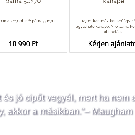
párna 50x70
kanapé
an a legjobb nő! párna 50x70
Kyros kanapé/ kanapéágy. 
ágyazható kanapé. A fejpárna 
állítható a...
10 990 Ft
Kérjen ajánlat
t és jó cipőt vegyél, mert ha nem 
y, akkor a másikban.”– Maugham