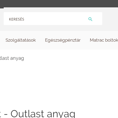
Szolgáltatások
Egészségpénztár
Matrac bolto
tlast anyag
 - Outlast anyag