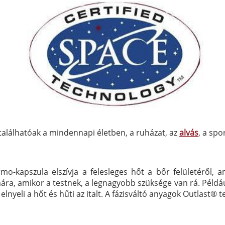
találhatóak a mindennapi életben, a ruházat, az
alvás
, a sp
mo-kapszula elszívja a felesleges hőt a bőr felületéről, 
ámára, amikor a testnek, a legnagyobb szüksége van rá. Példáu
k, elnyeli a hőt és hűti az italt. A fázisváltó anyagok Outlas