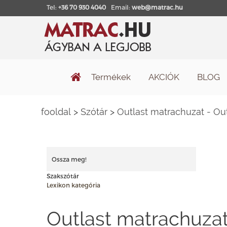
Tel:
+36 70 930 4040
Email:
web@matrac.hu
Termékek
AKCIÓK
BLOG
fooldal
>
Szótár
>
Outlast matrachuzat - Ou
Ossza meg!
Szakszótár
Lexikon kategória
Outlast matrachuzat