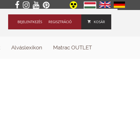
BEJELENTKEZÉS
REGISZTRÁCIÓ
KOSÁR
k
Alváslexikon
Matrac OUTLET