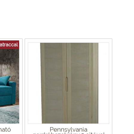
atraccal
ható
Pennsylvania