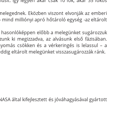
sít. Így legyen akár csak 10 fok, akár 35 fokos
átmelegednek. Eközben viszont elvonják az emberi
 mind milliónyi apró hőtároló egység -az eltárolt
ert hasonlóképpen előbb a melegünket sugározzuk
zunk ki megizzadva, az alvásunk első fázisában.
yomás csökken és a vérkeringés is lelassul – a
eddig eltárolt melegünket visszasugározzák ránk.
ASA által kifejlesztett és jóváhagyásával gyártott