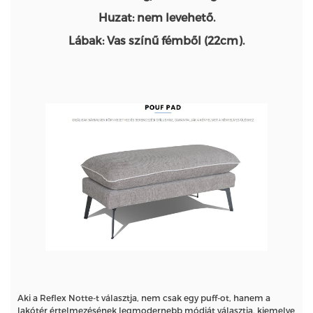
Huzat: nem levehető.
Lábak: Vas színű fémből (22cm).
Aki a Reflex Notte-t választja, nem csak egy puff-ot, hanem a
lakótér értelmezésének legmodernebb módját választja, kiemelve