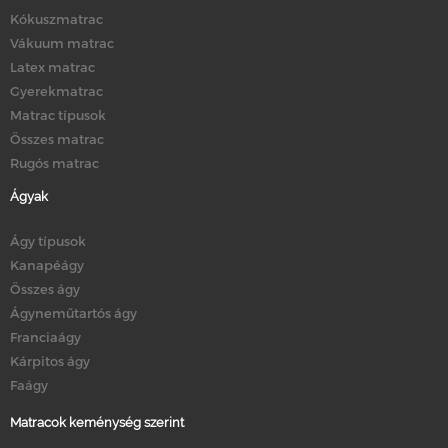
Kókuszmatrac
Vákuum matrac
Latex matrac
Gyerekmatrac
Matrac típusok
Összes matrac
Rugós matrac
Ágyak
Ágy típusok
Kanapéágy
Összes ágy
Ágyneműtartós ágy
Franciaágy
Kárpitos ágy
Faágy
Matracok keménység szerint