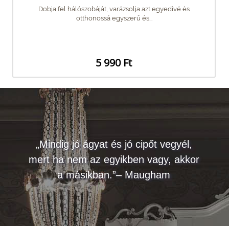
Dobja fel hálószobáját, varázsolja azt egyedivé és
otthonossá egyszerű és...
5 990 Ft
„Mindig jó ágyat és jó cipőt vegyél,
mert ha nem az egyikben vagy, akkor
a másikban.”– Maugham