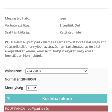
Megvásárolható:
igen
Várható szállítás:
Értesítjük Önt
Szállítási költség:
Kattintson ide!
POUF PANCA - puff pad kellemes és erős szövet borítással. Nagy szín
választékkal! Amennyiben az árazás nem tartalmazza, az ön által
elképzelteket kérem, keresse föl boltjain egyikét, vagy email
formájában írjon nekünk.
Válasszon:
Normál ár:
284 990
Ft
Mennyiség
POUF PANCA - puff pad leírás