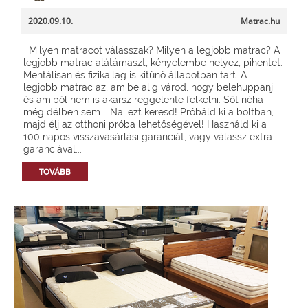
2020.09.10.
Matrac.hu
Milyen matracot válasszak? Milyen a legjobb matrac? A
legjobb matrac alátámaszt, kényelembe helyez, pihentet.
Mentálisan és fizikailag is kitűnő állapotban tart. A
legjobb matrac az, amibe alig várod, hogy belehuppanj
és amiből nem is akarsz reggelente felkelni. Sőt néha
még délben sem… Na, ezt keresd! Próbáld ki a boltban,
majd élj az otthoni próba lehetőségével! Használd ki a
100 napos visszavásárlási garanciát, vagy válassz extra
garanciával...
TOVÁBB