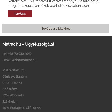
kollekcióját 40% rendkívüli kedvezménnyel vásárolhatja
meg, az akciós termékek elérhetőek üzleteinkben.
TOVÁBB
Tovább a cikkekhez
Matrac.hu – Ügyfélszolgálat
Tel:
+36 70 930 4040
Email:
web@matrac.hu
MatracBolt Kft.
Cégjegyzékszám:
01-09-436863
Adószám:
32677056-2-43
Székhely:
1091 Budapest, Üllői út 95.