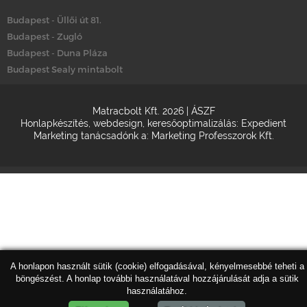
Budapest - Üllői út 81.
Budapest - Zugló
Budapest - Duna Pláza
Budapest Sealy mintabolt
Matracbolt Kft. 2026 |
ÁSZF
Honlapkészítés
,
webdesign
,
keresőoptimalizálás
:
Expedient
Marketing tanácsadónk a:
Marketing Professzorok Kft.
A honlapon használt sütik (cookie) elfogadásával, kényelmesebbé teheti a
böngészést. A honlap további használatával hozzájárulását adja a sütik
használatához.