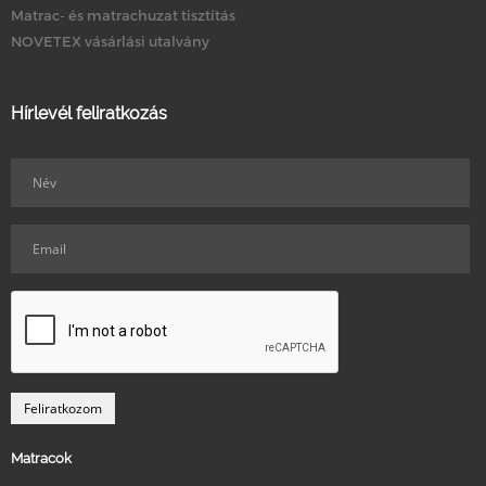
Matrac- és matrachuzat tisztítás
NOVETEX vásárlási utalvány
Hírlevél feliratkozás
Matracok