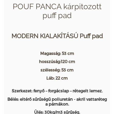
POUF PANCA kárpitozott
puff pad
MODERN KIALAKÍTÁSÚ Puff pad
Magasság: 53 cm
hosszúság:120 cm
szélesség: 53 cm
Láb: 22 cm
Szerkezet: fenyő – forgácslap – rétegelt lemez.
Bélés: eltérő sűrűségű poliuretán - akril vattaréteg
a párnákon.
Ülés: 30kg/m3 sűrűség.