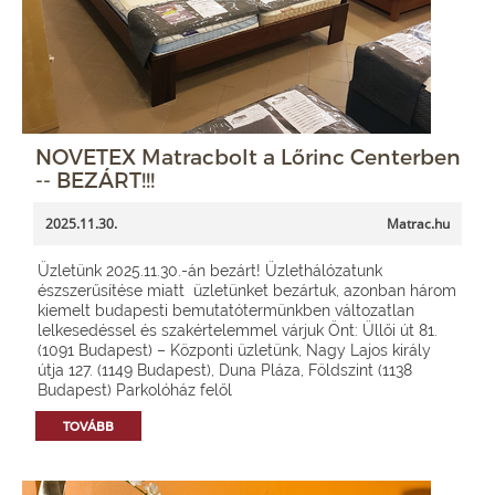
NOVETEX Matracbolt a Lőrinc Centerben
-- BEZÁRT!!!
2025.11.30.
Matrac.hu
Üzletünk 2025.11.30.-án bezárt! Üzlethálózatunk
észszerűsítése miatt üzletünket bezártuk, azonban három
kiemelt budapesti bemutatótermünkben változatlan
lelkesedéssel és szakértelemmel várjuk Önt: Üllői út 81.
(1091 Budapest) – Központi üzletünk, Nagy Lajos király
útja 127. (1149 Budapest), Duna Pláza, Földszint (1138
Budapest) Parkolóház felől
TOVÁBB