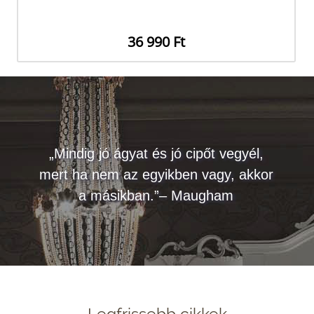
36 990 Ft
„Mindig jó ágyat és jó cipőt vegyél,
mert ha nem az egyikben vagy, akkor
a másikban.”– Maugham
Legfrissebb cikkek