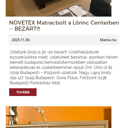
NOVETEX Matracbolt a Lőrinc Centerben
-- BEZÁRT!!!
2025.11.30.
Matrac.hu
Üzletünk 2025.11.30.-án bezárt! Üzlethálózatunk
észszerűsítése miatt üzletünket bezártuk, azonban három
kiemelt budapesti bemutatótermünkben változatlan
lelkesedéssel és szakértelemmel várjuk Önt: Üllői út 81.
(1091 Budapest) – Központi üzletünk, Nagy Lajos király
útja 127. (1149 Budapest), Duna Pláza, Földszint (1138
Budapest) Parkolóház felől
TOVÁBB