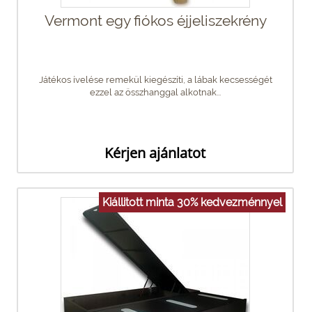
Vermont egy fiókos éjjeliszekrény
Játékos ívelése remekül kiegészíti, a lábak kecsességét
ezzel az összhanggal alkotnak...
Kérjen ajánlatot
Kiállitott minta 30% kedvezménnyel