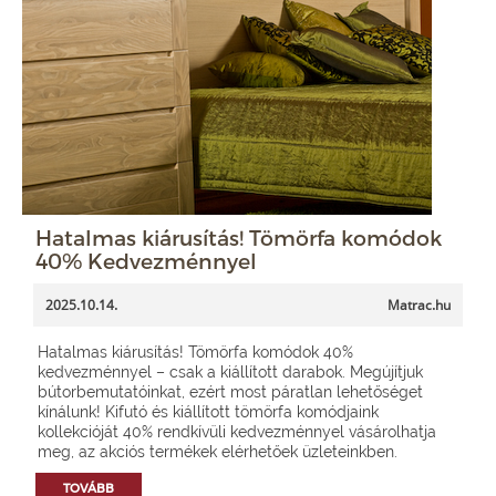
Hatalmas kiárusítás! Tömörfa komódok
40% Kedvezménnyel
2025.10.14.
Matrac.hu
Hatalmas kiárusítás! Tömörfa komódok 40%
kedvezménnyel – csak a kiállított darabok. Megújítjuk
bútorbemutatóinkat, ezért most páratlan lehetőséget
kínálunk! Kifutó és kiállított tömörfa komódjaink
kollekcióját 40% rendkívüli kedvezménnyel vásárolhatja
meg, az akciós termékek elérhetőek üzleteinkben.
TOVÁBB