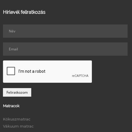
Hírlevél feliratkozás
Matracok
Kókuszmatrac
Vákuum matrac