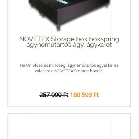
NOVETEX Storage box boxspring
ágyneműtartós ágy, ágykeret
Ha Ön olcsó és minőségi ágyneműtartós ágyat keres
válassza a NOVETEX Storage boxot!...
257 990 Ft
180 593 Ft