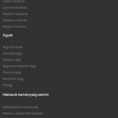
Latex matrac
Gyerekmatrac
Matrac típusok
Összes matrac
Rugós matrac
Ágyak
Ágy típusok
Kanapéágy
Összes ágy
Ágyneműtartós ágy
Franciaágy
Kárpitos ágy
Faágy
Matracok keménység szerint
Kétoldalas matracok
Matrac oldalt fekvéshez