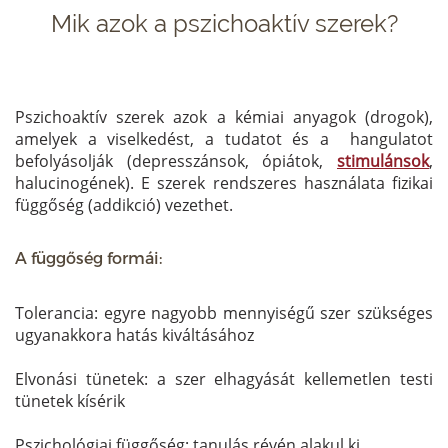
Mik azok a pszichoaktív szerek?
Pszichoaktív szerek azok a kémiai anyagok (drogok),
amelyek a viselkedést, a tudatot és a hangulatot
befolyásolják (depresszánsok, ópiátok,
stimulánsok
,
halucinogének). E szerek rendszeres használata fizikai
függőség (addikció) vezethet.
A függőség formái:
Tolerancia: egyre nagyobb mennyiségű szer szükséges
ugyanakkora hatás kiváltásához
Elvonási tünetek: a szer elhagyását kellemetlen testi
tünetek kísérik
Pszichológiai függőség: tanulás révén alakul ki