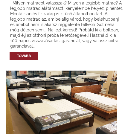
Milyen matracot válasszak? Milyen a legjobb matrac? A
legjobb matrac alátámaszt, kényelembe helyez, pihentet.
Mentálisan és fizikailag is kitűnő állapotban tart. A
legjobb matrac az, amibe alig várod, hogy belehuppanj
és amiből nem is akarsz reggelente felkelni. Sőt néha
még délben sem… Na, ezt keresd! Próbáld ki a boltban,
majd élj az otthoni próba lehetőségével! Használd ki a
100 napos visszavásárlási garanciát, vagy válassz extra
garanciával...
TOVÁBB