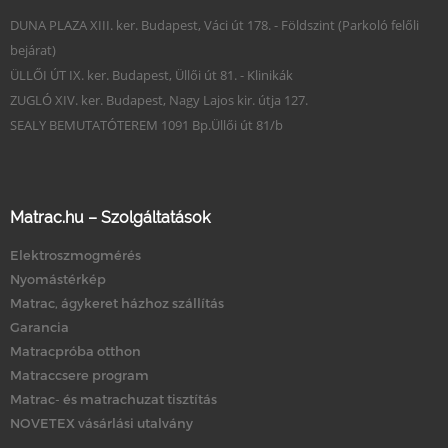
DUNA PLAZA XIII. ker. Budapest, Váci út 178. - Földszint (Parkoló felőli
bejárat)
ÜLLŐI ÚT IX. ker. Budapest, Üllői út 81. - Klinikák
ZUGLÓ XIV. ker. Budapest, Nagy Lajos kir. útja 127.
SEALY BEMUTATÓTEREM 1091 Bp.Üllői út 81/b
Matrac.hu – Szolgáltatások
Elektroszmogmérés
Nyomástérkép
Matrac, ágykeret házhoz szállítás
Garancia
Matracpróba otthon
Matraccsere program
Matrac- és matrachuzat tisztítás
NOVETEX vásárlási utalvány