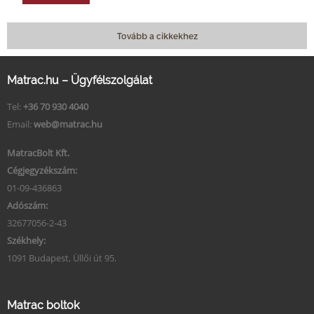
Tovább a cikkekhez
Matrac.hu – Ügyfélszolgálat
Tel:
+36 70 930 4040
Email:
web@matrac.hu
MatracBolt Kft.
Cégjegyzékszám:
01-09-436863
Adószám:
32677056-2-43
Székhely:
1091 Budapest, Üllői út 95.
Matrac boltok