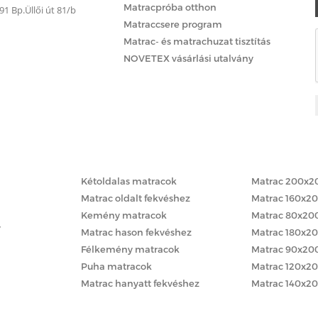
Matracpróba otthon
 Bp.Üllői út 81/b
Matraccsere program
Matrac- és matrachuzat tisztítás
NOVETEX vásárlási utalvány
Matracok keménység szerint
Matracok méret
Kétoldalas matracok
Matrac 200x2
Matrac oldalt fekvéshez
Matrac 160x2
Kemény matracok
Matrac 80x20
y
Matrac hason fekvéshez
Matrac 180x2
Félkemény matracok
Matrac 90x20
Puha matracok
Matrac 120x2
Matrac hanyatt fekvéshez
Matrac 140x2