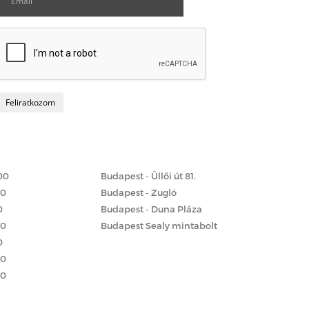
Matrac boltok
 szerint
00
Budapest - Üllői út 81.
00
Budapest - Zugló
0
Budapest - Duna Pláza
00
Budapest Sealy mintabolt
0
00
00