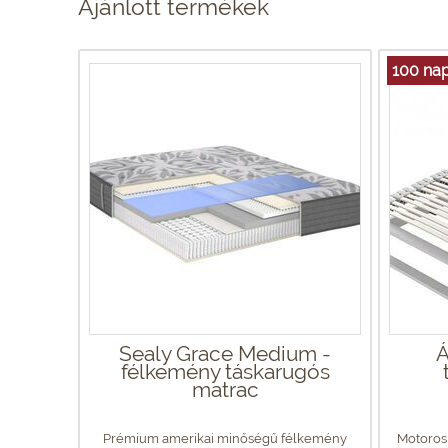
Ajánlott termékek
100 nap
Sealy Grace Medium -
Á
félkemény táskarugós
matrac
Prémium amerikai minőségű félkemény
Motoros 