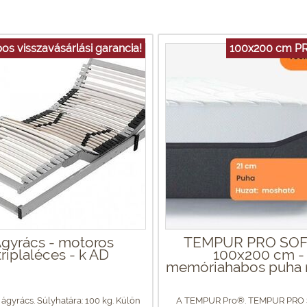
os visszavásárlási garancia!
100x200 cm P
gyrács - motoros
TEMPUR PRO SOF
triplaléces - k AD
100x200 cm -
memóriahabos puha 
ágyrács. Súlyhatára: 100 kg. Külön
A TEMPUR Pro®. TEMPUR PRO 