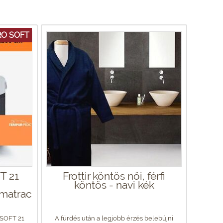
RO SOFT
T 21
Frottir köntös női, férfi
köntös - navi kék
matrac
SOFT 21
A fürdés után a legjobb érzés belebújni