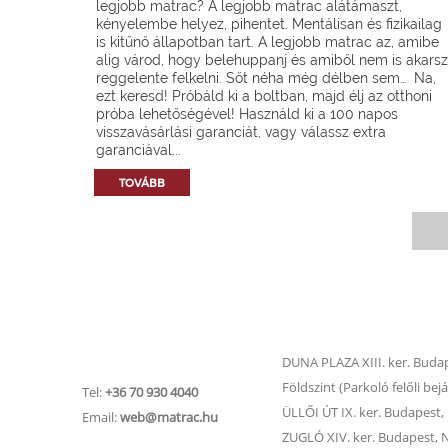
legjobb matrac? A legjobb matrac alátámaszt,
kényelembe helyez, pihentet. Mentálisan és fizikailag
is kitűnő állapotban tart. A legjobb matrac az, amibe
alig várod, hogy belehuppanj és amiből nem is akarsz
reggelente felkelni. Sőt néha még délben sem… Na,
ezt keresd! Próbáld ki a boltban, majd élj az otthoni
próba lehetőségével! Használd ki a 100 napos
visszavásárlási garanciát, vagy válassz extra
garanciával...
TOVÁBB
Matrac.hu –
Matrac boltok
Ügyfélszolgálat
DUNA PLAZA XIII. ker. Budape
Földszint (Parkoló felőli bejá
Tel:
+36 70 930 4040
ÜLLŐI ÚT IX. ker. Budapest, Ü
Email:
web@matrac.hu
ZUGLÓ XIV. ker. Budapest, Na