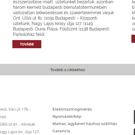
észszerűsítése miatt üzletünket bezártuk, azonban
k
három kiemelt budapesti bemutatótermünkben
b
változatlan lelkesedéssel és szakértelemmel várjuk
k
Önt: Üllői út 81. (1091 Budapest) – Központi
k
üzletünk, Nagy Lajos király útja 127. (1149
v
Budapest), Duna Pláza, Földszint (1138 Budapest)
ü
Parkolóház felől
TOVÁBB
Tovább a cikkekhez
Matrac.hu – Szolgáltatások
st, Váci út 178. -
Elektroszmogmérés
rat)
Nyomástérkép
Matrac, ágykeret házhoz szállítás
llői út 81. - Klinikák
Garancia
gy Lajos kir. útja 127.