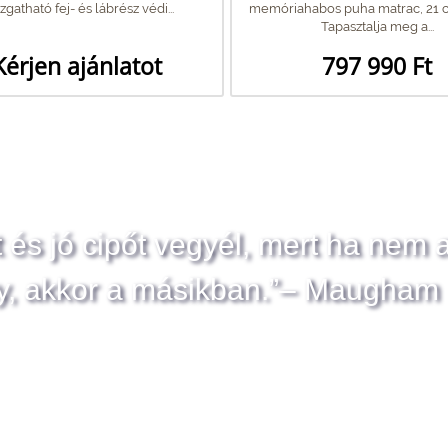
gatható fej- és lábrész védi...
memóriahabos puha matrac, 21 
Tapasztalja meg a...
Kérjen ajánlatot
797 990 Ft
t és jó cipőt vegyél, mert ha nem 
y, akkor a másikban.”– Maugham