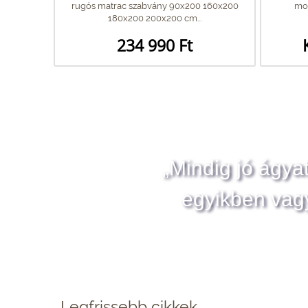
rugós matrac szabvány 90x200 160x200
moz
180x200 200x200 cm...
234 990 Ft
„Mindig jó ágya
egyikben vag
Legfrissebb cikkek