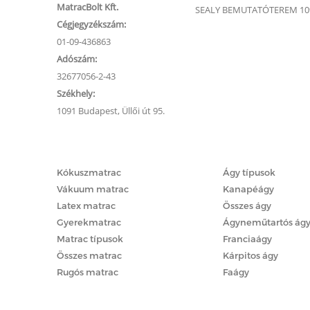
MatracBolt Kft.
SEALY BEMUTATÓTEREM 1091
Cégjegyzékszám:
01-09-436863
Adószám:
32677056-2-43
Székhely:
1091 Budapest, Üllői út 95.
Matracok
Ágyak
Kókuszmatrac
Ágy típusok
Vákuum matrac
Kanapéágy
Latex matrac
Összes ágy
Gyerekmatrac
Ágyneműtartós ág
Matrac típusok
Franciaágy
Összes matrac
Kárpitos ágy
Rugós matrac
Faágy