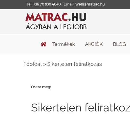
Tel:
+36 70 930 4040
Email:
web@matrac.hu
Termékek
AKCIÓK
BLOG
Főoldal
>
Sikertelen feliratkozás
Ossza meg!
Sikertelen feliratko