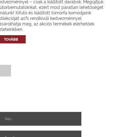
edvezménnyel – csak a kiállított darabok. Megújítjuk
útorbemutatóinkat, ezért most páratlan lehetőséget
ínálunk! Kifutó és kiállított tömörfa komódjaink
ollekcióját 40% rendkívüli kedvezménnyel
ásárolhatja meg, az akciós termékek elérhetőek
zleteinkben.
TOVÁBB
Hírlevél feliratkozás