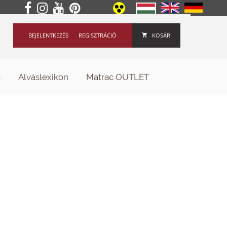
BEJELENTKEZÉS
REGISZTRÁCIÓ
KOSÁR
k
Alváslexikon
Matrac OUTLET