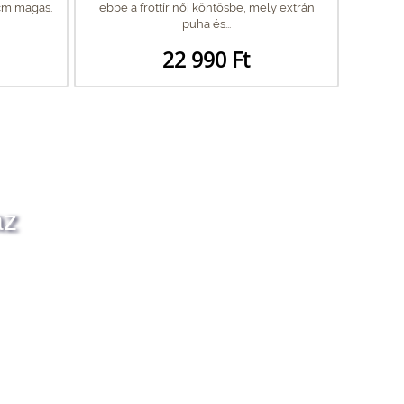
cm magas.
ebbe a frottír női köntösbe, mely extrán
puha és...
22 990 Ft
az