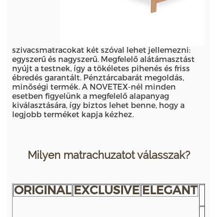
szivacsmatracokat két szóval lehet jellemezni:
egyszerű és nagyszerű. Megfelelő alátámasztást
nyújt a testnek, így a tökéletes pihenés és friss
ébredés garantált. Pénztárcabarát megoldás,
minőségi termék. A NOVETEX-nél minden
esetben figyelünk a megfelelő alapanyag
kiválasztására, így biztos lehet benne, hogy a
legjobb terméket kapja kézhez.
Milyen matrachuzatot válasszak?
ORIGINAL
EXCLUSIVE
ELEGANT
Pa