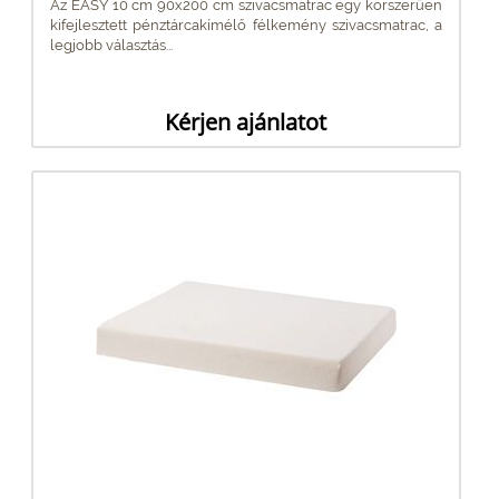
Az EASY 10 cm 90x200 cm szivacsmatrac egy korszerűen
kifejlesztett pénztárcakímélő félkemény szivacsmatrac, a
legjobb választás...
Kérjen ajánlatot