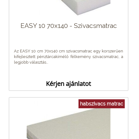
EASY 10 70x140 - Szivacsmatrac
Az EASY 10 cm 70x140 cm szivacsmatrac egy korszerűen
kifejlesztett pénztárcakímélő félkemény szivacsmatrac, a
legjobb választás...
Kérjen ajánlatot
habszivacs matrac