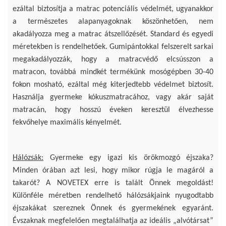
ezáltal biztosítja a matrac potenciális védelmét, ugyanakkor
a természetes alapanyagoknak köszönhetően, nem
akadályozza meg a matrac átszellőzését. Standard és egyedi
méretekben is rendelhetőek. Gumipántokkal felszerelt sarkai
megakadályozzák, hogy a matracvédő elcsússzon a
matracon, továbbá mindkét termékünk mosógépben 30-40
fokon mosható, ezáltal még kiterjedtebb védelmet biztosít.
Használja gyermeke kókuszmatracához, vagy akár saját
matracán, hogy hosszú éveken keresztül élvezhesse
fekvőhelye maximális kényelmét.
Hálózsák:
Gyermeke egy igazi kis örökmozgó éjszaka?
Minden órában azt lesi, hogy mikor rúgja le magáról a
takarót? A NOVETEX erre is talált Önnek megoldást!
Különféle méretben rendelhető hálózsákjaink nyugodtabb
éjszakákat szereznek Önnek és gyermekének egyaránt.
Évszaknak megfelelően megtalálhatja az ideális „alvótársat”