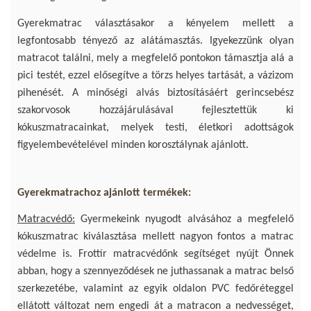
Gyerekmatrac választásakor a kényelem mellett a
legfontosabb tényező az alátámasztás. Igyekezzünk olyan
matracot találni, mely a megfelelő pontokon támasztja alá a
pici testét, ezzel elősegítve a törzs helyes tartását, a vázizom
pihenését. A minőségi alvás biztosításáért gerincsebész
szakorvosok hozzájárulásával fejlesztettük ki
kókuszmatracainkat, melyek testi, életkori adottságok
figyelembevételével minden korosztálynak ajánlott.
Gyerekmatrachoz ajánlott termékek:
Matracvédő:
Gyermekeink nyugodt alvásához a megfelelő
kókuszmatrac kiválasztása mellett nagyon fontos a matrac
védelme is. Frottír matracvédőnk segítséget nyújt Önnek
abban, hogy a szennyeződések ne juthassanak a matrac belső
szerkezetébe, valamint az egyik oldalon PVC fedőréteggel
ellátott változat nem engedi át a matracon a nedvességet,