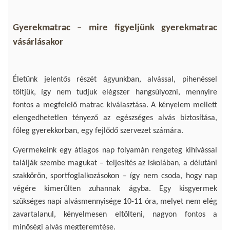
Gyerekmatrac – mire figyeljünk gyerekmatrac
vásárlásakor
Életünk jelentős részét ágyunkban, alvással, pihenéssel
töltjük, így nem tudjuk elégszer hangsúlyozni, mennyire
fontos a megfelelő matrac kiválasztása. A kényelem mellett
elengedhetetlen tényező az egészséges alvás biztosítása,
főleg gyerekkorban, egy fejlődő szervezet számára.
Gyermekeink egy átlagos nap folyamán rengeteg kihívással
találják szembe magukat – teljesítés az iskolában, a délutáni
szakkörön, sportfoglalkozásokon – így nem csoda, hogy nap
végére kimerülten zuhannak ágyba. Egy kisgyermek
szükséges napi alvásmennyisége 10-11 óra, melyet nem elég
zavartalanul, kényelmesen eltölteni, nagyon fontos a
minőségi alvás megteremtése.