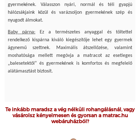
gyermekének. Válasszon nyári, normál és téli gyapjú
hálózsákjaink közül és varázsoljon gyermekének szép és
nyugodt álmokat.
Baby párna:
Ez a természetes anyaggal és töltettel
rendelkező kispárna kiváló kiegészítője lehet egy gyermek
ágynemű szettnek. Maximális átszellőzése, valamint
moshatósága mellett megóvja a matracot az esetleges
„balesetektől” és gyermekének is komfortos és megfelelő
alátámasztást biztosít.
Te inkább maradsz a vég nélküli rohangálásnál, vagy
vásárolsz kényelmesen és gyorsan a matrac.hu
webáruházból?