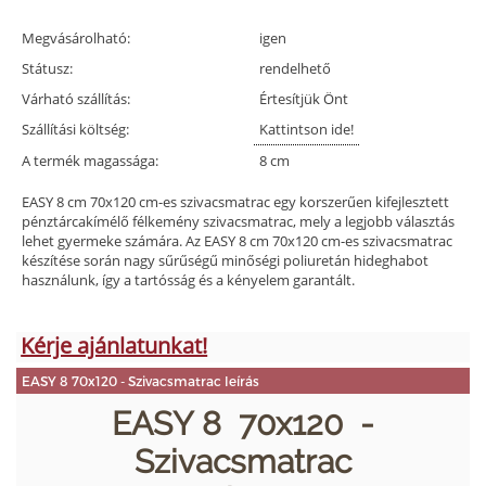
Megvásárolható:
igen
Státusz:
rendelhető
Várható szállítás:
Értesítjük Önt
Szállítási költség:
Kattintson ide!
A termék magassága:
8 cm
EASY 8 cm 70x120 cm-es szivacsmatrac egy korszerűen kifejlesztett
pénztárcakímélő félkemény szivacsmatrac, mely a legjobb választás
lehet gyermeke számára. Az EASY 8 cm 70x120 cm-es szivacsmatrac
készítése során nagy sűrűségű minőségi poliuretán hideghabot
használunk, így a tartósság és a kényelem garantált.
Kérje ajánlatunkat!
EASY 8 70x120 - Szivacsmatrac leírás
EASY 8 70x120 -
Szivacsmatrac