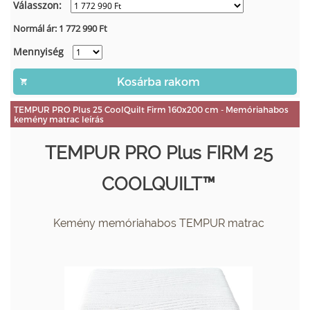
Válasszon:
Normál ár:
1 772 990
Ft
Mennyiség
TEMPUR PRO Plus 25 CoolQuilt Firm 160x200 cm - Memóriahabos
kemény matrac leírás
TEMPUR PRO Plus FIRM 25
COOLQUILT™
Kemény memóriahabos TEMPUR matrac