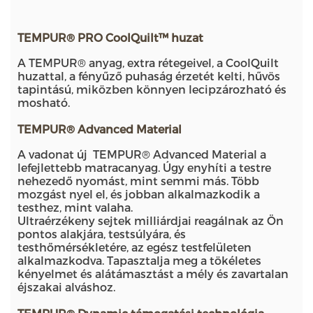
TEMPUR® PRO CoolQuilt™ huzat
A TEMPUR® anyag, extra rétegeivel, a CoolQuilt
huzattal, a fényűző puhaság érzetét kelti, hűvös
tapintású, miközben könnyen lecipzározható és
mosható.
TEMPUR® Advanced Material
A vadonat új TEMPUR® Advanced Material a
lefejlettebb matracanyag. Úgy enyhíti a testre
nehezedő nyomást, mint semmi más. Több
mozgást nyel el, és jobban alkalmazkodik a
testhez, mint valaha.
Ultraérzékeny sejtek milliárdjai reagálnak az Ön
pontos alakjára, testsúlyára, és
testhőmérsékletére, az egész testfelületen
alkalmazkodva. Tapasztalja meg a tökéletes
kényelmet és alátámasztást a mély és zavartalan
éjszakai alváshoz.