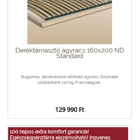
Deréktámasztó ágyrács 160x200 ND
Standard
Rugalmas, derékrésznél állítható ágyrács. Súlyhatár
oldalanként: 110 kg. Franciaágyak...
129 990 Ft
100 napos extra komfort garancia!
Egészségpénztárra elszámolható! Ingyenes