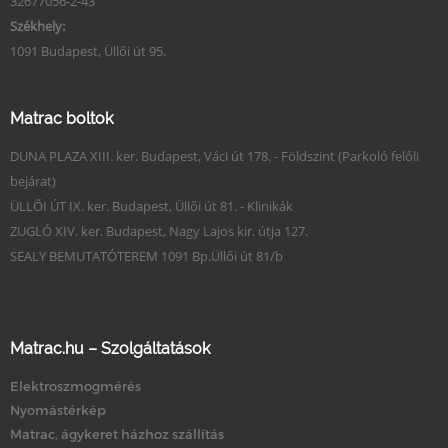
32677056-2-43
Székhely:
1091 Budapest, Üllői út 95.
Matrac boltok
DUNA PLAZA XIII. ker. Budapest, Váci út 178. - Földszint (Parkoló felőli
bejárat)
ÜLLŐI ÚT IX. ker. Budapest, Üllői út 81. - Klinikák
ZUGLÓ XIV. ker. Budapest, Nagy Lajos kir. útja 127.
SEALY BEMUTATÓTEREM 1091 Bp.Üllői út 81/b
Matrac.hu – Szolgáltatások
Elektroszmogmérés
Nyomástérkép
Matrac, ágykeret házhoz szállítás