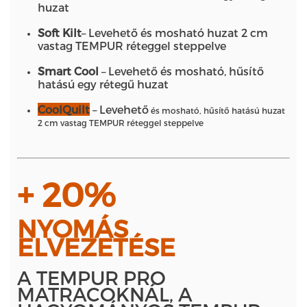
huzat
Soft Kilt
– Levehető és mosható huzat 2 cm
vastag TEMPUR réteggel steppelve
Smart Cool
– Levehető és mosható, hűsítő
hatású egy rétegű huzat
CoolQuilt
– Levehető
és mosható, hűsítő hatású huzat
2 cm vastag TEMPUR réteggel steppelve
+ 20%
NYOMÁS
ELVEZETÉSE
A TEMPUR PRO
MATRACOKNÁL, A