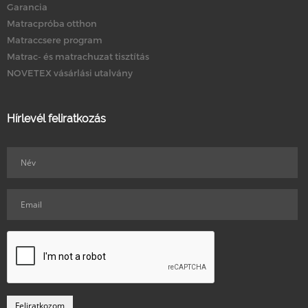
Garancia
Matracpróba otthon
Matraccsere program
Matrac- és matrachuzat tisztítás
NOVETEX vásárlási utalvány
Hírlevél feliratkozás