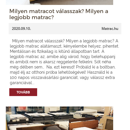
Milyen matracot válasszak? Milyen a
legjobb matrac?
2020.09.10.
Matrac.hu
Milyen matracot válasszak? Milyen a legjobb matrac? A
legjobb matrac alátámaszt, kényelembe helyez, pihentet.
Mentálisan és fizikailag is kitűnő állapotban tart. A
legjobb matrac az, amibe alig várod, hogy belehuppanj
és amiből nem is akarsz reggelente felkelni. Sőt néha
még délben sem… Na, ezt keresd! Próbáld ki a boltban,
majd élj az otthoni próba lehetőségével! Használd ki a
100 napos visszavásárlási garanciát, vagy válassz extra
garanciával...
TOVÁBB