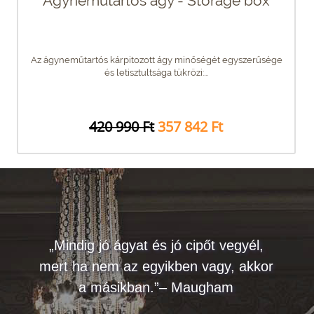
Ágyneműtartós ágy - Storage box
Az ágyneműtartós kárpitozott ágy minőségét egyszerűsége
és letisztultsága tükrözi:...
420 990 Ft
357 842 Ft
„Mindig jó ágyat és jó cipőt vegyél,
mert ha nem az egyikben vagy, akkor
a másikban.”– Maugham