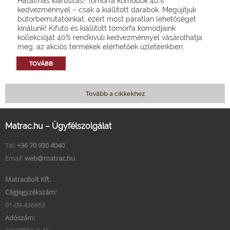
Hatalmas kiárusítás! Tömörfa komódok 40%
kedvezménnyel – csak a kiállított darabok. Megújítjuk
bútorbemutatóinkat, ezért most páratlan lehetőséget
kínálunk! Kifutó és kiállított tömörfa komódjaink
kollekcióját 40% rendkívüli kedvezménnyel vásárolhatja
meg, az akciós termékek elérhetőek üzleteinkben.
TOVÁBB
Tovább a cikkekhez
Matrac.hu – Ügyfélszolgálat
Tel:
+36 70 930 4040
Email:
web@matrac.hu
MatracBolt Kft.
Cégjegyzékszám:
01-09-436863
Adószám: