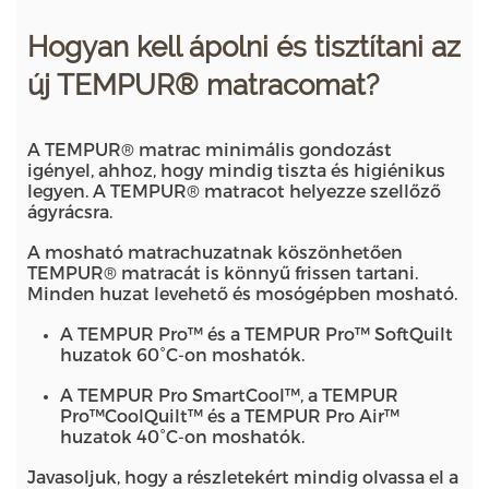
Hogyan kell ápolni és tisztítani az
új TEMPUR® matracomat?
A TEMPUR® matrac minimális gondozást
igényel, ahhoz, hogy mindig tiszta és higiénikus
legyen. A TEMPUR® matracot helyezze szellőző
ágyrácsra.
A mosható matrachuzatnak köszönhetően
TEMPUR® matracát is könnyű frissen tartani.
Minden huzat levehető és mosógépben mosható.
A TEMPUR Pro™ és a TEMPUR Pro™ SoftQuilt
huzatok 60°C-on moshatók.
A TEMPUR Pro SmartCool™, a TEMPUR
Pro™CoolQuilt™ és a TEMPUR Pro Air™
huzatok 40°C-on moshatók.
Javasoljuk, hogy a részletekért mindig olvassa el a