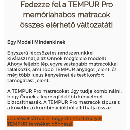
Fedezze fel a TEMPUR Pro
memóriahabos matracok
összes elérhető változatát!
Egy Modell Mindenkinek
Egyszerű lépcsőzetes rendszerünkkel
kiválaszthatja az Önnek megfelelő modellt.
Ahogy feljebb lép, egyre vastagabb matracokkal
találkozik, ami több TEMPUR anyagot jelent, és
még több luxus kényelmet és test konfort
támogatást jelent.
A TEMPUR Pro matracokat úgy tudja kombinálni,
hogy Önnek a legmegfelelőbb kényelmet
biztosíthassák. A TEMPUR Pro matracok típusait
a következő kombinációkból állíthatja össze:
Jelöléssel láttuk el, hogy Ön most melyik
TEMPUR terméket böngészi.