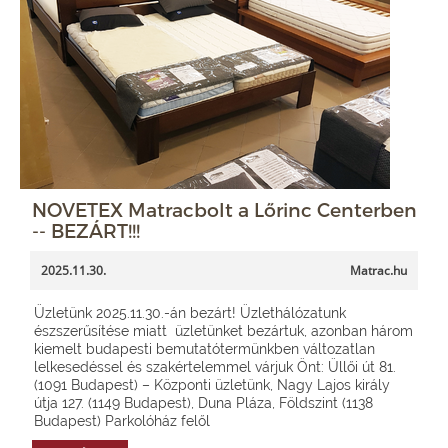
NOVETEX Matracbolt a Lőrinc Centerben
-- BEZÁRT!!!
2025.11.30.
Matrac.hu
Üzletünk 2025.11.30.-án bezárt! Üzlethálózatunk
észszerűsítése miatt üzletünket bezártuk, azonban három
kiemelt budapesti bemutatótermünkben változatlan
lelkesedéssel és szakértelemmel várjuk Önt: Üllői út 81.
(1091 Budapest) – Központi üzletünk, Nagy Lajos király
útja 127. (1149 Budapest), Duna Pláza, Földszint (1138
Budapest) Parkolóház felől