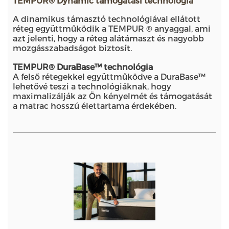
TEMPUR® Dynamic támogatási technológia
A dinamikus támasztó technológiával ellátott
réteg együttműködik a TEMPUR ® anyaggal, ami
azt jelenti, hogy a réteg alátámaszt és nagyobb
mozgásszabadságot biztosít.
TEMPUR® DuraBase™ technológia
A felső rétegekkel együttműködve a DuraBase™
lehetővé teszi a technológiáknak, hogy
maximalizálják az Ön kényelmét és támogatását
a matrac hosszú élettartama érdekében.