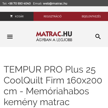
Tel:
+36 70 930 4040
Email:
web@matrac.hu
KOSÁR
REGISZTRÁCIÓ
BEJELENTKEZÉS
TEMPUR PRO Plus 25
CoolQuilt Firm 160x200
cm - Memóriahabos
kemény matrac