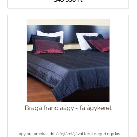
Braga franciaágy - fa ágykeret
Lágy hullámokat idéző fejtámlájával teret enged egy kis