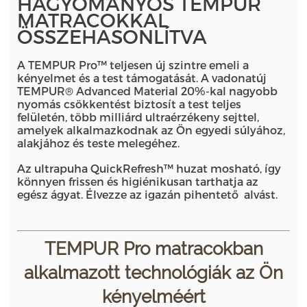
HAGYOMÁNYOS TEMPUR
MATRACOKKAL
ÖSSZEHASONLÍTVA
A TEMPUR Pro™ teljesen új szintre emeli a
kényelmet és a test támogatását. A vadonatúj
TEMPUR® Advanced Material 20%-kal nagyobb
nyomás csökkentést biztosít a test teljes
felületén, több milliárd ultraérzékeny sejttel,
amelyek alkalmazkodnak az Ön egyedi súlyához,
alakjához és teste melegéhez.
Az ultrapuha QuickRefresh™️ huzat mosható, így
könnyen frissen és higiénikusan tarthatja az
egész ágyat. Élvezze az igazán pihentető alvást.
TEMPUR Pro matracokban
alkalmazott technológiák az Ön
kényelméért