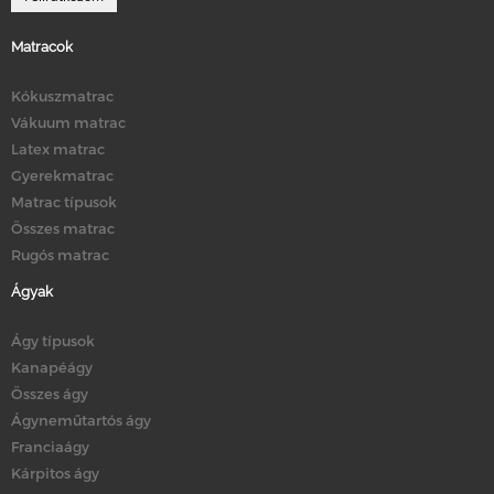
Matracok
Kókuszmatrac
Vákuum matrac
Latex matrac
Gyerekmatrac
Matrac típusok
Összes matrac
Rugós matrac
Ágyak
Ágy típusok
Kanapéágy
Összes ágy
Ágyneműtartós ágy
Franciaágy
Kárpitos ágy