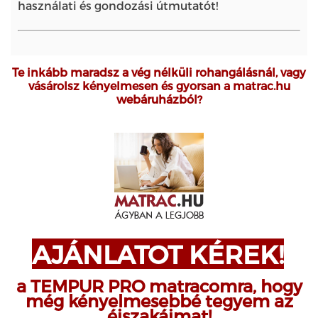
használati és gondozási útmutatót!
Te inkább maradsz a vég nélküli rohangálásnál, vagy
vásárolsz kényelmesen és gyorsan a matrac.hu
webáruházból?
AJÁNLATOT KÉREK!
a TEMPUR PRO matracomra, hogy
még kényelmesebbé tegyem az
éjszakáimat!