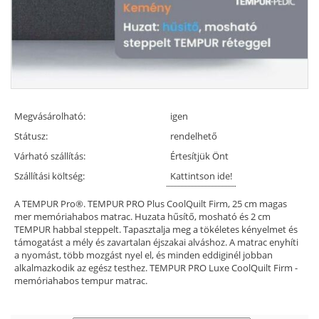
Megvásárolható:
igen
Státusz:
rendelhető
Várható szállítás:
Értesítjük Önt
Szállítási költség:
Kattintson ide!
A TEMPUR Pro®. TEMPUR PRO Plus CoolQuilt Firm, 25 cm magas
mer memóriahabos matrac. Huzata hűsítő, mosható és 2 cm
TEMPUR habbal steppelt. Tapasztalja meg a tökéletes kényelmet és
támogatást a mély és zavartalan éjszakai alváshoz. A matrac enyhíti
a nyomást, több mozgást nyel el, és minden eddiginél jobban
alkalmazkodik az egész testhez. TEMPUR PRO Luxe CoolQuilt Firm -
memóriahabos tempur matrac.