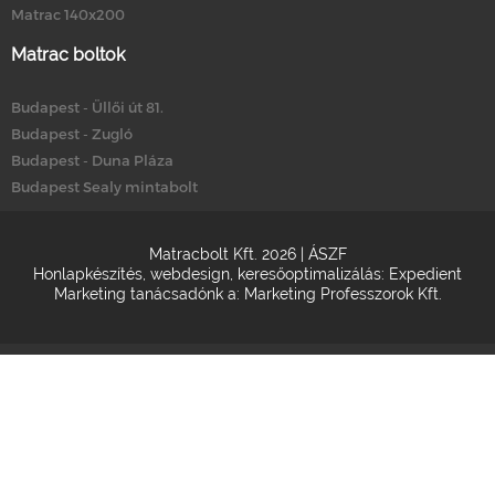
Matrac 140x200
Matrac boltok
Budapest - Üllői út 81.
Budapest - Zugló
Budapest - Duna Pláza
Budapest Sealy mintabolt
Matracbolt Kft. 2026 |
ÁSZF
Honlapkészítés
,
webdesign
,
keresőoptimalizálás
:
Expedient
Marketing tanácsadónk a:
Marketing Professzorok Kft.