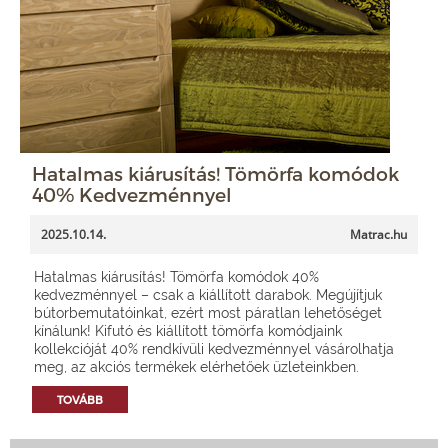
Hatalmas kiárusítás! Tömörfa komódok
40% Kedvezménnyel
2025.10.14.
Matrac.hu
Hatalmas kiárusítás! Tömörfa komódok 40%
kedvezménnyel – csak a kiállított darabok. Megújítjuk
bútorbemutatóinkat, ezért most páratlan lehetőséget
kínálunk! Kifutó és kiállított tömörfa komódjaink
kollekcióját 40% rendkívüli kedvezménnyel vásárolhatja
meg, az akciós termékek elérhetőek üzleteinkben.
TOVÁBB