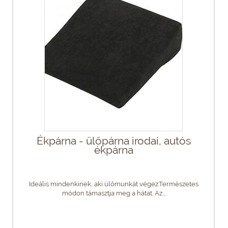
Ékpárna - ülőpárna irodai, autós
ékpárna
Ideális mindenkinek, aki ülőmunkát végez.Természetes
módon támasztja meg a hátat. Az...