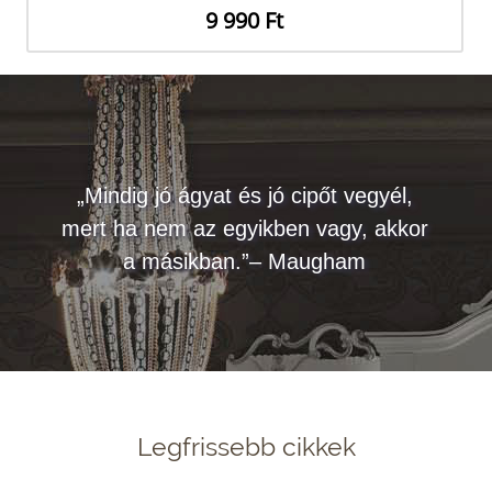
9 990 Ft
„Mindig jó ágyat és jó cipőt vegyél,
mert ha nem az egyikben vagy, akkor
a másikban.”– Maugham
Legfrissebb cikkek