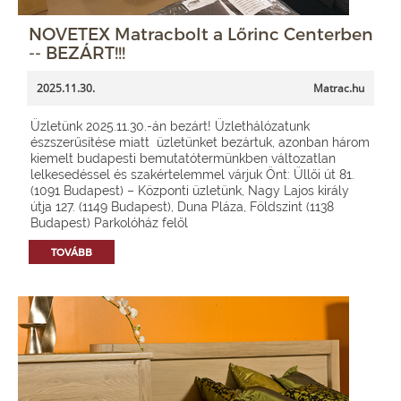
NOVETEX Matracbolt a Lőrinc Centerben
-- BEZÁRT!!!
2025.11.30.
Matrac.hu
Üzletünk 2025.11.30.-án bezárt! Üzlethálózatunk
észszerűsítése miatt üzletünket bezártuk, azonban három
kiemelt budapesti bemutatótermünkben változatlan
lelkesedéssel és szakértelemmel várjuk Önt: Üllői út 81.
(1091 Budapest) – Központi üzletünk, Nagy Lajos király
útja 127. (1149 Budapest), Duna Pláza, Földszint (1138
Budapest) Parkolóház felől
TOVÁBB