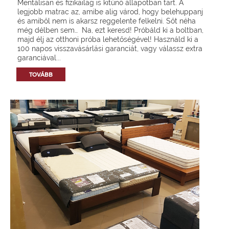
Mentálisan és fizikailag is kitűnő állapotban tart. A
legjobb matrac az, amibe alig várod, hogy belehuppanj
és amiből nem is akarsz reggelente felkelni. Sőt néha
még délben sem… Na, ezt keresd! Próbáld ki a boltban,
majd élj az otthoni próba lehetőségével! Használd ki a
100 napos visszavásárlási garanciát, vagy válassz extra
garanciával...
TOVÁBB