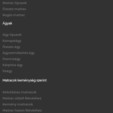
Matrac típusok
Összes matrac
Rugós matrac
Ágyak
Ágy típusok
Kanapéágy
Összes ágy
Ágyneműtartós ágy
Franciaágy
Kárpitos ágy
Faágy
Matracok keménység szerint
Kétoldalas matracok
Matrac oldalt fekvéshez
Kemény matracok
Matrac hason fekvéshez