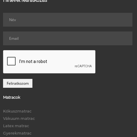
Hírlevél feliratkozás
Matracok
Kókuszmatrac
Vákuum matrac
Latex matrac
Gyerekmatrac