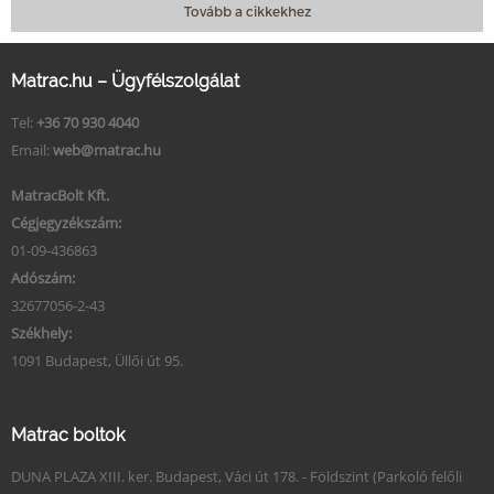
Tovább a cikkekhez
Matrac.hu – Ügyfélszolgálat
Tel:
+36 70 930 4040
Email:
web@matrac.hu
MatracBolt Kft.
Cégjegyzékszám:
01-09-436863
Adószám:
32677056-2-43
Székhely:
1091 Budapest, Üllői út 95.
Matrac boltok
DUNA PLAZA XIII. ker. Budapest, Váci út 178. - Földszint (Parkoló felőli