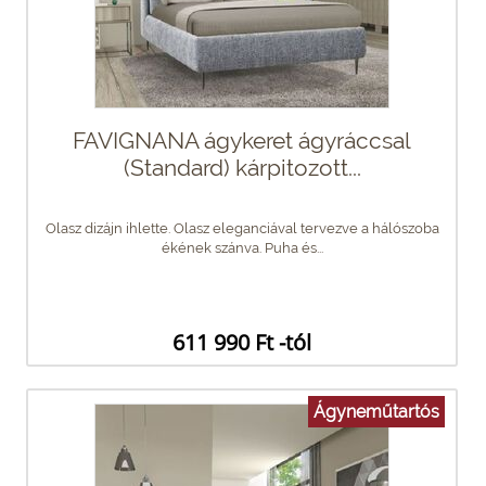
FAVIGNANA ágykeret ágyráccsal
(Standard) kárpitozott...
Olasz dizájn ihlette. Olasz eleganciával tervezve a hálószoba
ékének szánva. Puha és...
611 990 Ft -tól
Ágyneműtartós