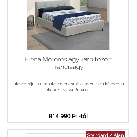
Elena Motoros ágy kárpitozott
franciaágy
Olasz dizájn ihlette. Olasz eleganciával tervezve a hálószoba
ékének szánva. Puha és...
814 990 Ft -tól
Standard / Alap