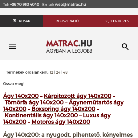
Tel:
+36 70 930 4040
Email:
web@matrac.hu
KOSÁR
REGISZTRÁCIÓ
BEJELENTKEZÉS
Termékek oldalanként:
12
|
24
|
48
Ossza meg!
Ágy 140x200
–
Kárpitozott ágy 140x200
–
Tömörfa ágy 140x200
–
Ágyneműtartós ágy
140x200
–
Boxspring ágy 140x200
–
Kontinentális ágy 140x200
–
Luxus ágy
140x200
–
Motoros ágy 140x200
Ágy 140x200: a nyugodt, pihentető, kényelmes