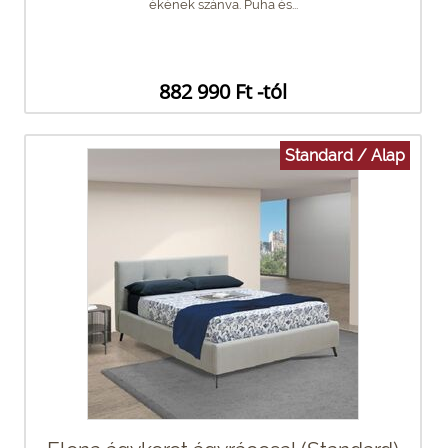
ékének szánva. Puha és...
882 990 Ft -tól
Standard / Alap