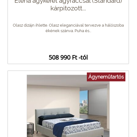
Elena ágykeret ágyráccsal (Standard)
kárpitozott...
Olasz dizájn ihlette. Olasz eleganciával tervezve a hálószoba
ékének szánva. Puha és...
508 990 Ft -tól
Ágyneműtartós