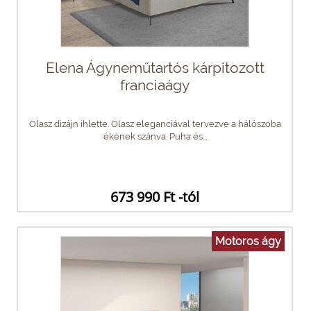
Elena Ágyneműtartós kárpitozott
franciaágy
Olasz dizájn ihlette. Olasz eleganciával tervezve a hálószoba
ékének szánva. Puha és...
673 990 Ft -tól
Motoros ágy