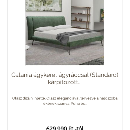
Catania ágykeret ágyráccsal (Standard)
kárpitozott...
Olasz dizájn ihlette. Olasz eleganciával tervezve a hálószoba
ékének szánva. Puha és...
629 990 Ft -tól