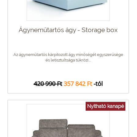
Ágyneműtartós ágy - Storage box
Az ágyneműtartós kárpitozott ágy minőségét egyszerűsége
és letisztultsága tükrözi:...
420 990 Ft
357 842 Ft
-tól
Nyitható kanapé