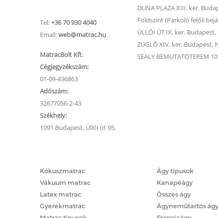
Ügyfélszolgálat
DUNA PLAZA XIII. ker. Budape
Földszint (Parkoló felőli bejá
Tel:
+36 70 930 4040
ÜLLŐI ÚT IX. ker. Budapest, Ü
Email:
web@matrac.hu
ZUGLÓ XIV. ker. Budapest, Na
MatracBolt Kft.
SEALY BEMUTATÓTEREM 1091
Cégjegyzékszám:
01-09-436863
Adószám:
32677056-2-43
Székhely:
1091 Budapest, Üllői út 95.
Matracok
Ágyak
Kókuszmatrac
Ágy típusok
Vákuum matrac
Kanapéágy
Latex matrac
Összes ágy
Gyerekmatrac
Ágyneműtartós ág
Matrac típusok
Franciaágy