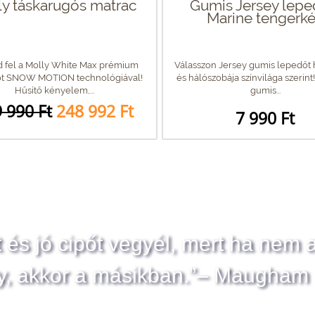
ly táskarugós matrac
Gumis Jersey lepe
Marine tengerk
 fel a Molly White Max prémium
Válasszon Jersey gumis lepedőt 
ot SNOW MOTION technológiával!
és hálószobája színvilága szerint
Hűsítő kényelem,...
gumis...
 990 Ft
248 992 Ft
7 990 Ft
t és jó cipőt vegyél, mert ha nem 
y, akkor a másikban.”– Maugham