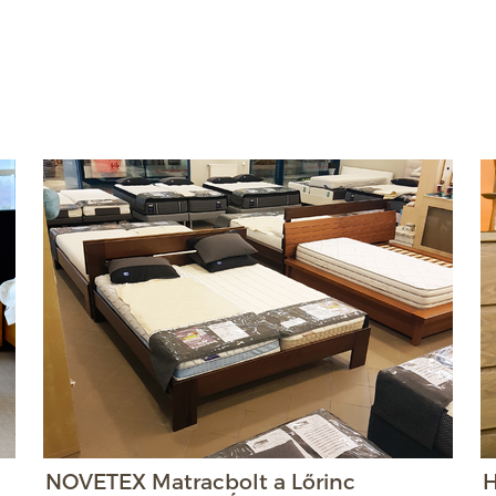
NOVETEX Matracbolt a Lőrinc
H