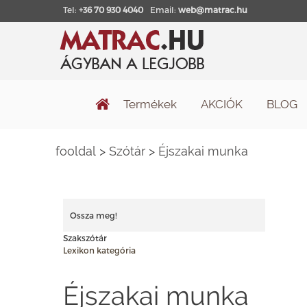
Tel:
+36 70 930 4040
Email:
web@matrac.hu
Termékek
AKCIÓK
BLOG
fooldal
>
Szótár
>
Éjszakai munka
Ossza meg!
Szakszótár
Lexikon kategória
Éjszakai munka