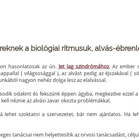
nek a biológiai ritmusuk, alvás-ébrenlét
yon hasonlatosak az ún.
Jet lag szindrómához
. Az ember s
ppallal ( világossággal ), az alvást pedig az éjszakával ( s
nkából nagyon nehéz dolga lesz az elalvással.
gosodik odakint és fekszünk éppen ágyba, megkezdve ezzel 
kell néznie az alvási zavar okozta problémákkal.
zá lehet szoktatni a szervezetet, bár nem ajánlatos. Ha 
leges tanácsai nem helyettesítik az orvosi tanácsadást, céljuk