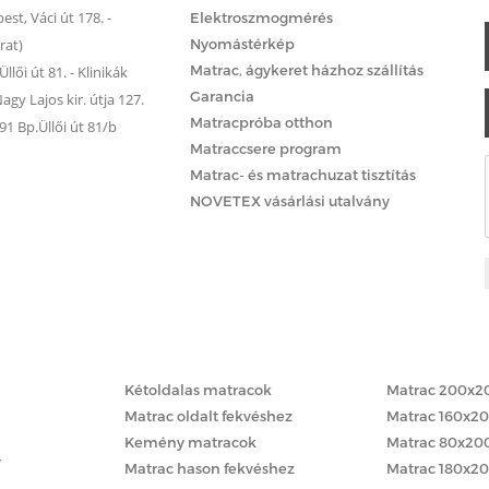
st, Váci út 178. -
Elektroszmogmérés
rat)
Nyomástérkép
Matrac, ágykeret házhoz szállítás
llői út 81. - Klinikák
Garancia
gy Lajos kir. útja 127.
Matracpróba otthon
 Bp.Üllői út 81/b
Matraccsere program
Matrac- és matrachuzat tisztítás
NOVETEX vásárlási utalvány
Matracok keménység szerint
Matracok méret
Kétoldalas matracok
Matrac 200x2
Matrac oldalt fekvéshez
Matrac 160x2
Kemény matracok
Matrac 80x20
y
Matrac hason fekvéshez
Matrac 180x2