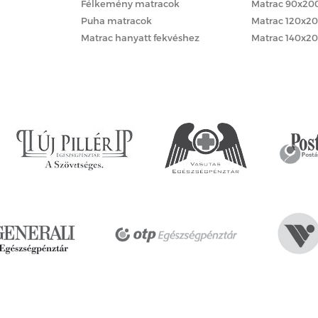
Félkemény matracok
Matrac 90x20
Puha matracok
Matrac 120x2
Matrac hanyatt fekvéshez
Matrac 140x2