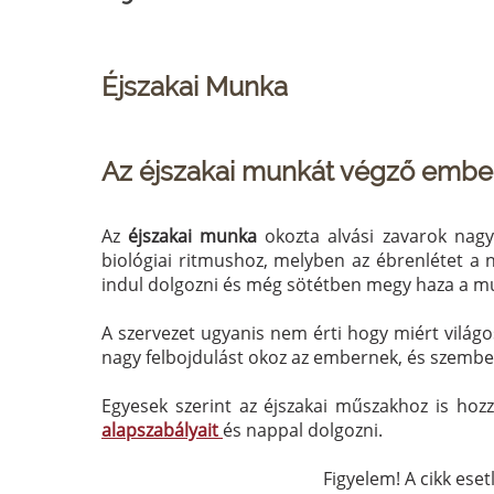
Éjszakai Munka
Az éjszakai munkát végző emberek
Az
éjszakai munka
okozta alvási zavarok nag
biológiai ritmushoz, melyben az ébrenlétet a na
indul dolgozni és még sötétben megy haza a mu
A szervezet ugyanis nem érti hogy miért vilá
nagy felbojdulást okoz az embernek, és szembe 
Egyesek szerint az éjszakai műszakhoz is hoz
alapszabályait
és nappal dolgozni.
Figyelem! A cikk eset