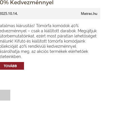
0% Kedvezménnyel
2025.10.14.
Matrac.hu
atalmas kiárusítás! Tömörfa komódok 40%
edvezménnyel – csak a kiállított darabok. Megújítjuk
útorbemutatóinkat, ezért most páratlan lehetőséget
ínálunk! Kifutó és kiállított tömörfa komódjaink
ollekcióját 40% rendkívüli kedvezménnyel
ásárolhatja meg, az akciós termékek elérhetőek
zleteinkben.
TOVÁBB
Hírlevél feliratkozás