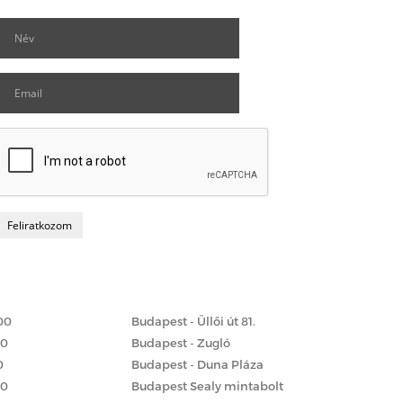
Matrac boltok
 szerint
00
Budapest - Üllői út 81.
00
Budapest - Zugló
0
Budapest - Duna Pláza
00
Budapest Sealy mintabolt