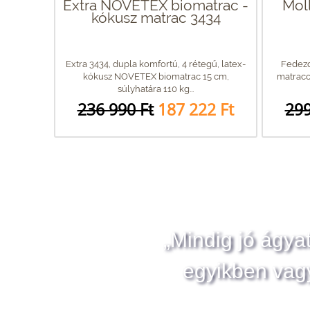
Extra NOVETEX biomatrac -
Mol
kókusz matrac 3434
Extra 3434, dupla komfortú, 4 rétegű, latex-
Fedezd
kókusz NOVETEX biomatrac 15 cm,
matrac
súlyhatára 110 kg...
236 990 Ft
187 222 Ft
299
„Mindig jó ágya
egyikben vag