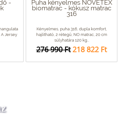
dő -
Puha kényelmes NOVETEX
ék
biomatrac - kókusz matrac
316
hangulata
Kényelmes, puha 316, dupla komfort,
! A Jersey
hajlítható, 2 rétegű, NO matrac, 20 cm
súlyhatára 120 kg...
276 990 Ft
218 822 Ft
az