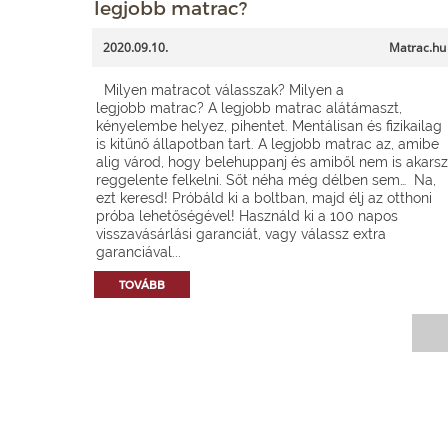
legjobb matrac?
2020.09.10.
Matrac.hu
Milyen matracot válasszak? Milyen a
legjobb matrac? A legjobb matrac alátámaszt,
kényelembe helyez, pihentet. Mentálisan és fizikailag
is kitűnő állapotban tart. A legjobb matrac az, amibe
alig várod, hogy belehuppanj és amiből nem is akarsz
reggelente felkelni. Sőt néha még délben sem… Na,
ezt keresd! Próbáld ki a boltban, majd élj az otthoni
próba lehetőségével! Használd ki a 100 napos
visszavásárlási garanciát, vagy válassz extra
garanciával...
TOVÁBB
Matrac.hu –
Matrac boltok