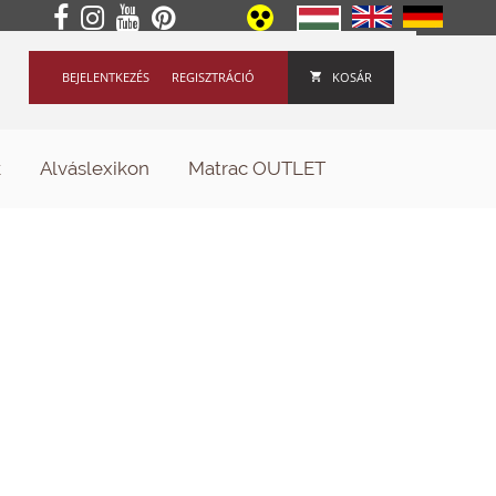
BEJELENTKEZÉS
REGISZTRÁCIÓ
KOSÁR
k
Alváslexikon
Matrac OUTLET