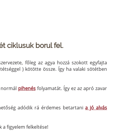
 ciklusuk borul fel.
zervezete, főleg az agya hozzá szokott egyfajta
ötétséggel ) kötötte össze. Így ha valaki sötétben
a normál
pihenés
folyamatát. Így ez az apró zavar
lehetőség adódik rá érdemes betartani
a jó alvás
 a figyelem felkeltése!