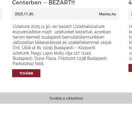
Centerben -- BEZÁRT!!!
4
2025.11.30.
Matrac.hu
Üzletünk 2025.11.30.-án bezárt! Üzlethálózatunk
H
észszerűsítése miatt üzletünket bezártuk, azonban
k
három kiemelt budapesti bemutatótermünkben
b
változatlan lelkesedéssel és szakértelemmel várjuk
k
Önt: Üllői út 81. (1091 Budapest) – Központi
k
üzletünk, Nagy Lajos király útja 127. (1149
v
Budapest), Duna Pláza, Földszint (1138 Budapest)
ü
Parkolóház felől
TOVÁBB
Tovább a cikkekhez
Matrac.hu – Szolgáltatások