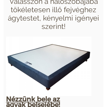
Válasszon a hálószobájába
tökéletesen illő fejvéghez
ágytestet, kényelmi igényei
szerint!
Nézzünk bele az
ágyak belsejébe!