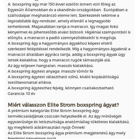
A boxspring ágy már 150 évvel ezelőtt ismert volt főleg az
Egyesült Államokban és a skandináv országokban. Európában a
szállodaipar meghatározó eleme lett. Szerkezetét tekintve a
legstabilabb ágy-rendszer, amely ellenáll a legnagyobb
terhelésnek. Magasabban tartja a matracot, így magas fokú
kényelmet és pihentetőbb alvást biztosít. Higiéniai szempontból is
előnyös, a matracot a padló szennyeződéseitől is megóvja.
A boxspring ágy a hagyományos ágyakhoz képest eltérő
szerkezeti felépítéssel rendelkezik. Míg a hagyományos ágyaknál a
matracot általában ágyrács tartja, addig a boxspring ágyak úgy
lettek kialakítva, hogy a matracot rugók támasztják alá.
Az ágy teljesen hangtalan, masszív kialakítású.
A boxspring ágytest anyaga: masszív tömör fa
A boxspring ágytest választható színű, kiváló kopásállóságú
textilbevonattal ellátva.
A boxspring ágytesthez fejvég, könnyen csatlakoztatható
Garancia: 10 év
Miért válasszon Elite Strom boxspring ágyat?
A prémium kategóriás Elite Strom boxspring ágy
termékcsaládjának csúcsán helyezkedik el. Az ágy minőségét
egyszerűsége és letisztultsága anatómiailag tökéletes kialakítású,
így megfelelő alátámasztást nyújt Önnek!
Az Elite Strom boxspring ágya prémium megjelenésű ágy mely
fejedelmi kényelmet nyújt.