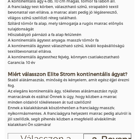
A kontinentális ágy 4 db, 10 cm magas, tömör fa lábon áll.
A franciaágy test körben, választható színű, strapabíró textil
bevonattal van ellátva, a matrac alatt pedig jó légáteresztő,
világos színű szellőző réteg található.
Szilárd tömör fa alap, mely támogatja a rugós matrac előnyös
tulajdonságát
Hőszabályzó párnázó a fa alap felületén
A kontinentális ágytest anyaga: masszív tömör fa
A kontinentális ágytest választható színű, kiváló kopásállóságú
textilbevonattal ellátva.
A kontinentális ágytesthez fejvég, könnyen csatlakoztatható
Garancia: 10 év
Miért válasszon Elite Strom kontinentális ágyat?
Stabil alátámasztás, minőség és kényelem, amit egész éjjel érezni
fog.
Az elegáns kontinentális ágy, tökéletes alátámasztást nyújt
matracának és ezáltal Önnek is úgy, hogy közben a matrac
minden oldalról tökéletesen át tud szellőzni!
Ennek a kialakításnak köszönhetően a franciaágy masszív,
nyikormásmentes. A franciaágyra helyezett matrac pedig alulról is
jól szellőzik, segít pihenés közben a megfelelő alvásklímát
kialakítani Ön számára!
Válasszon a