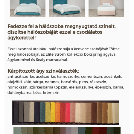
Fedezze fel a hálószoba megnyugtató színeit,
díszítse hálószobáját ezzel a csodálatos
ágykerettel!
Ezzel azonnal átalakul hálószobája a kedvenc szobájává! Töltse
meg hálószobáját az Elite Strom kollekció boxspring ágyával,
ágykeretével és Sealy matracaival.
Kárpitozott ágy színválaszték:
antracit szürke, acélszürke, hamuszürke, cementszín, óceánkék,
olajzöld, zöld, sárga, narancs, borvörös, piros, rószaszín,
homokszín, szürkésbarna tópszín, elefántszürke, ébenszín, barna,
dohánybarna, bézs, krémszín