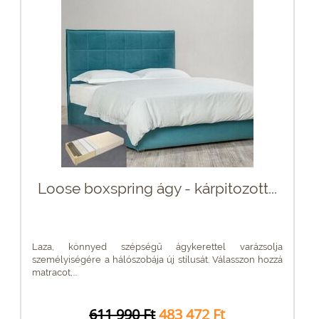
Loose boxspring ágy - kárpitozott...
Laza, könnyed szépségű ágykerettel varázsolja
személyiségére a hálószobája új stílusát. Válasszon hozzá
matracot,...
611 990 Ft
483 472 Ft