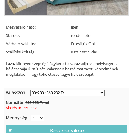
Megvásárolható:
igen
Státusz:
rendelhető
Várható szállítás:
Értesítjük Önt
Szállítási költség:
Kattintson ide!
Laza, könnyed szépségű ágykerettel varázsolja személyiségére a
hálószobája új stílusát. Válasszon hozzá matracot, kényelmének
megfelelően, hogy tökéletessé tegye hálószobáját !
Válasszon:
Normál ár:
455 990 Ft-tól
Akciós ár:
360 232
Ft
Mennyiség