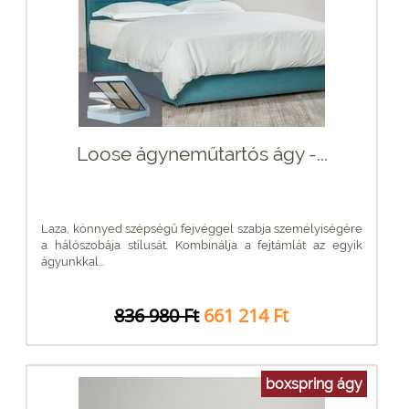
Loose ágyneműtartós ágy -...
Laza, könnyed szépségű fejvéggel szabja személyiségére
a hálószobája stílusát. Kombinálja a fejtámlát az egyik
ágyunkkal...
836 980 Ft
661 214 Ft
boxspring ágy