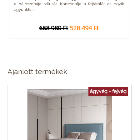
a hálószobája stílusát. Kombinálja a fejtámlát az egyik
ágyunkkal...
668 980 Ft
528 494 Ft
Ajánlott termékek
ágyvég - fejvég