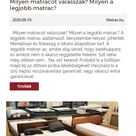
Milyen matracot válasszak? Milyen a
legjobb matrac?
2020.09.10.
Matrac.hu
Milyen matracot válasszak? Milyen a legjobb matrac? A
legjobb matrac alátámaszt, kényelembe helyez, pihentet.
Mentálisan és fizikailag is kitűnő állapotban tart. A
legjobb matrac az, amibe alig várod, hogy belehuppanj
és amiből nem is akarsz reggelente felkelni. Sőt néha
még délben sem… Na, ezt keresd! Próbáld ki a boltban,
majd élj az otthoni próba lehetőségével! Használd ki a
100 napos visszavásárlási garanciát, vagy válassz extra
garanciával...
TOVÁBB