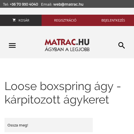
Tel:
+36 70 930 4040
Email:
web@matrac.hu
KOSÁR
REGISZTRÁCIÓ
BEJELENTKEZÉS
Loose boxspring ágy -
kárpitozott ágykeret
Ossza meg!