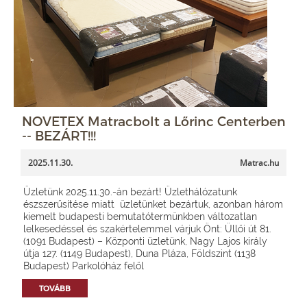
NOVETEX Matracbolt a Lőrinc Centerben
-- BEZÁRT!!!
2025.11.30.
Matrac.hu
Üzletünk 2025.11.30.-án bezárt! Üzlethálózatunk
észszerűsítése miatt üzletünket bezártuk, azonban három
kiemelt budapesti bemutatótermünkben változatlan
lelkesedéssel és szakértelemmel várjuk Önt: Üllői út 81.
(1091 Budapest) – Központi üzletünk, Nagy Lajos király
útja 127. (1149 Budapest), Duna Pláza, Földszint (1138
Budapest) Parkolóház felől
TOVÁBB