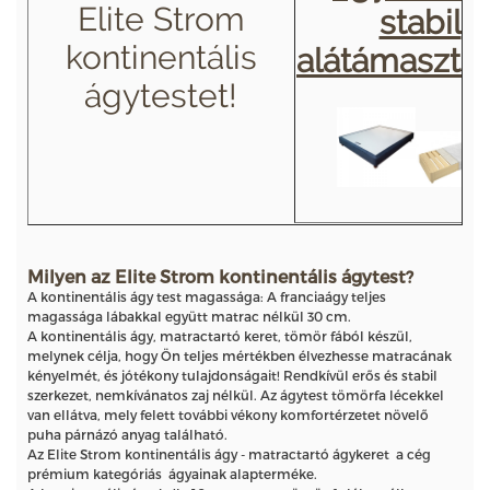
Elite Strom
stabil
kontinentális
alátámasztás
ágytestet!
Milyen az Elite Strom kontinentális ágytest?
A kontinentális ágy test magassága: A franciaágy teljes
magassága lábakkal együtt matrac nélkül 30 cm.
A kontinentális ágy, matractartó keret, tömör fából készül,
melynek célja, hogy Ön teljes mértékben élvezhesse matracának
kényelmét, és jótékony tulajdonságait! Rendkívül erős és stabil
szerkezet, nemkívánatos zaj nélkül. Az ágytest tömörfa lécekkel
van ellátva, mely felett további vékony komfortérzetet növelő
puha párnázó anyag található.
Az Elite Strom kontinentális ágy - matractartó ágykeret a cég
prémium kategóriás ágyainak alapterméke.