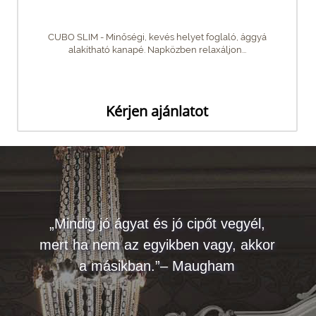
CUBO SLIM - Minőségi, kevés helyet foglaló, ággyá
alakítható kanapé. Napközben relaxáljon...
Kérjen ajánlatot
„Mindig jó ágyat és jó cipőt vegyél,
mert ha nem az egyikben vagy, akkor
a másikban.”– Maugham