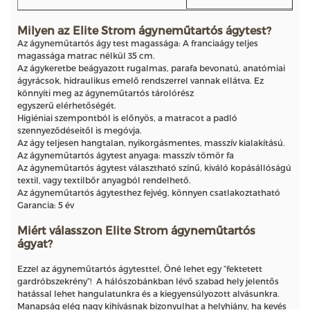
Milyen az Elite Strom ágyneműtartós ágytest?
Az ágyneműtartós ágy test magassága: A franciaágy teljes
magassága matrac nélkül 35 cm.
Az ágykeretbe beágyazott rugalmas, parafa bevonatú, anatómiai
ágyrácsok, hidraulikus emelő rendszerrel vannak ellátva. Ez
könnyíti meg az ágyneműtartós tárolórész
egyszerű elérhetőségét.
Higiéniai szempontból is előnyös, a matracot a padló
szennyeződéseitől is megóvja.
Az ágy teljesen hangtalan, nyikorgásmentes, masszív kialakítású.
Az ágyneműtartós ágytest anyaga: masszív tömör fa
Az ágyneműtartós ágytest választható színű, kiváló kopásállóságú
textil, vagy textilbőr anyagból rendelhető.
Az ágyneműtartós ágytesthez fejvég, könnyen csatlakoztatható
Garancia: 5 év
Miért válasszon Elite Strom ágyneműtartós
ágyat?
Ezzel az ágyneműtartós ágytesttel, Öné lehet egy “fektetett
gardróbszekrény”! A hálószobánkban lévő szabad hely jelentős
hatással lehet hangulatunkra és a kiegyensúlyozott alvásunkra.
Manapság elég nagy kihívásnak bizonyulhat a helyhiány, ha kevés