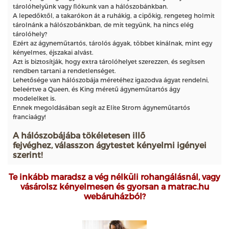
tárolóhelyünk vagy fiókunk van a hálószobánkban.
A lepedőktől, a takarókon át a ruhákig, a cipőkig, rengeteg holmit
tárolnánk a hálószobánkban, de mit tegyünk, ha nincs elég
tárolóhely?
Ezért az ágyneműtartós, tárolós ágyak, többet kínálnak, mint egy
kényelmes, éjszakai alvást.
Azt is biztosítják, hogy extra tárolóhelyet szerezzen, és segítsen
rendben tartani a rendetlenséget.
Lehetősége van hálószobája méretéhez igazodva ágyat rendelni,
beleértve a Queen, és King méretű ágyneműtartós ágy
modelelket is.
Ennek megoldásában segít az Elite Strom ágyneműtartós
franciaágy!
A hálószobájába tökéletesen illő
fejvéghez, válasszon ágytestet kényelmi igényei
szerint!
Te inkább maradsz a vég nélküli rohangálásnál, vagy
vásárolsz kényelmesen és gyorsan a matrac.hu
webáruházból?