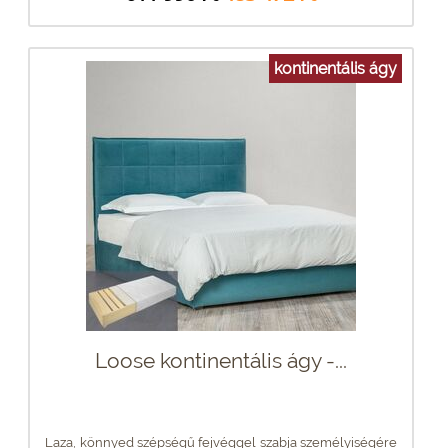
kontinentális ágy
Loose kontinentális ágy -...
Laza, könnyed szépségű fejvéggel szabja személyiségére