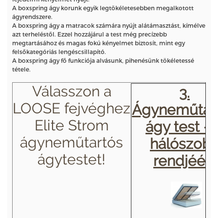
A boxspring ágy korunk egyik legtökéletesebben megalkotott
ágyrendszere.
A boxspring ágy a matracok számára nyújt alátámasztást, kímélve
azt terheléstől. Ezzel hozzájárul a test még precízebb
megtartásához és magas fokú kényelmet biztosít, mint egy
felsőkategóriás lengéscsillapító.
A boxspring ágy fő funkciója alvásunk, pihenésünk tökéletessé
tétele.
Válasszon a
3.
LOOSE fejvéghez
Ágyneműtar
Elite Strom
ágy test – 
ágyneműtartós
hálószob
ágytestet!
rendjéért