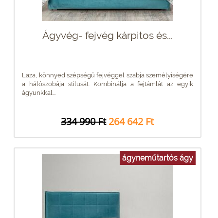
Ágyvég- fejvég kárpitos és...
Laza, könnyed szépségű fejvéggel szabja személyiségére
a hálószobája stílusát. Kombinálja a fejtámlát az egyik
ágyunkkal...
334 990 Ft
264 642 Ft
ágyneműtartós ágy