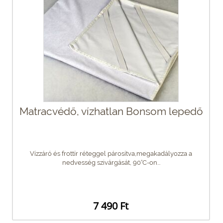
Matracvédő, vízhatlan Bonsom lepedő
Vízzáró és frottír réteggel párosítva,megakadályozza a
nedvesség szivárgását, 90°C-on...
7 490 Ft