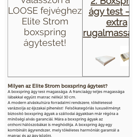
2. Boxspri
LOOSE fejvéghez
ágy test – 
Elite Strom
extra
boxspring
rugalmasság
ágytestet!
Milyen az Elite Strom boxspring ágytest?
A boxspring ágy test magassága: A franciaágy teljes magassága
lábakkal együtt matrac nélkül 30 cm.
A modern alváskultúra forradalmi rendszere, tökéletessé
varázsolja az éjszakai pihenést! Felsőkategóriás luxusélményt
biztosító boxspring ágyak a szállodai ágyakban már régóta a
minőségi alvás garanciái. Mára a boxspring ágyak az
otthoni hálószobákat is meghódítja. A boxspring ágy egy
kombinált ágyrendszer, mely tökéletes harmóniát garantál a
matrac és az ágy között.