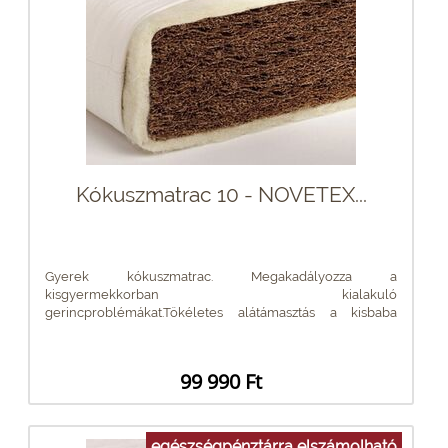
Kókuszmatrac 10 - NOVETEX...
Gyerek kókuszmatrac. Megakadályozza a
kisgyermekkorban kialakuló
gerincproblémákat.Tökéletes alátámasztás a kisbaba
gerincének....
99 990 Ft
egészségpénztárra elszámolható