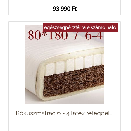
93 990 Ft
egészségpénztárra elszámolható
Kókuszmatrac 6 - 4 latex réteggel...