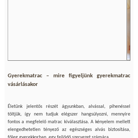
Gyerekmatrac – mire figyeljünk gyerekmatrac
vásárlásakor
Életünk jelentős részét ágyunkban, alvással, pihenéssel
töltjük, így nem tudjuk elégszer hangsúlyozni, mennyire
fontos a megfelelő matrac kiválasztása. A kényelem mellett
elengedhetetlen tényező az egészséges alvás biztosítása,
főleg gyerekkorban, egy fejlődő szervezet számára.