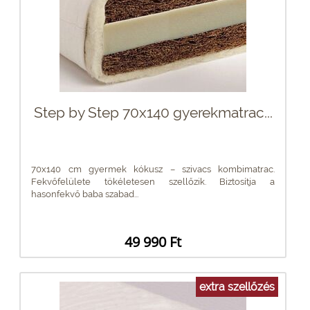
Step by Step 70x140 gyerekmatrac...
70x140 cm gyermek kókusz – szivacs kombimatrac.
Fekvőfelülete tökéletesen szellőzik. Biztosítja a
hasonfekvő baba szabad...
49 990 Ft
extra szellőzés