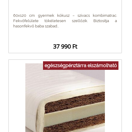
60x120 cm gyermek kókusz – szivacs kombimatrac.
Fekvőfelülete tökéletesen szellőzik. Biztosítja a
hasonfekvő baba szabad...
37 990 Ft
egészségpénztárra elszámolható