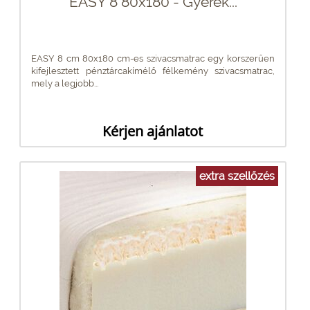
EASY 8 80x180 - Gyerek...
EASY 8 cm 80x180 cm-es szivacsmatrac egy korszerűen
kifejlesztett pénztárcakímélő félkemény szivacsmatrac,
mely a legjobb...
Kérjen ajánlatot
extra szellőzés