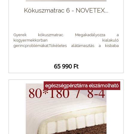
Kókuszmatrac 6 - NOVETEX...
Gyerek kókuszmatrac. Megakadályozza a
kisgyermekkorban kialakuló
gerincproblémákat.Tökéletes alátámasztás a kisbaba
gerincének....
65 990 Ft
egészségpénztárra elszámolható