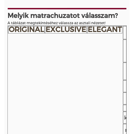
Melyik matrachuzatot válasszam?
A táblázat megtekintéséhez válassza az asztali nézetet!
ORIGINAL
EXCLUSIVE
ELEGANT
Pa
gy
kit
mat