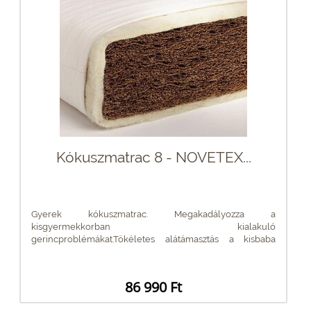
Kókuszmatrac 8 - NOVETEX...
Gyerek kókuszmatrac. Megakadályozza a
kisgyermekkorban kialakuló
gerincproblémákat.Tökéletes alátámasztás a kisbaba
gerincének....
86 990 Ft