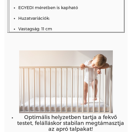
EGYEDI méretben is kapható
Huzatvariációk:
Vastagság: 11 cm
Optimális helyzetben tartja a fekvő
testet, felálláskor stabilan megtámasztja
az apró talpakat!