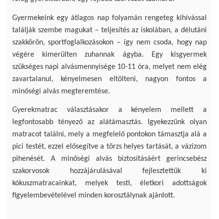
Gyermekeink egy átlagos nap folyamán rengeteg kihívással
találják szembe magukat – teljesítés az iskolában, a délutáni
szakkörön, sportfoglalkozásokon – így nem csoda, hogy nap
végére kimerülten zuhannak ágyba. Egy kisgyermek
szükséges napi alvásmennyisége 10-11 óra, melyet nem elég
zavartalanul, kényelmesen eltölteni, nagyon fontos a
minőségi alvás megteremtése.
Gyerekmatrac választásakor a kényelem mellett a
legfontosabb tényező az alátámasztás. Igyekezzünk olyan
matracot találni, mely a megfelelő pontokon támasztja alá a
pici testét, ezzel elősegítve a törzs helyes tartását, a vázizom
pihenését. A minőségi alvás biztosításáért gerincsebész
szakorvosok hozzájárulásával fejlesztettük ki
kókuszmatracainkat, melyek testi, életkori adottságok
figyelembevételével minden korosztálynak ajánlott.