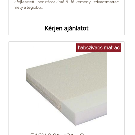
kifejlesztett pénztárcakímélő félkemény szivacsmatrac,
mely a legjobb...
Kérjen ajánlatot
habszivacs matrac