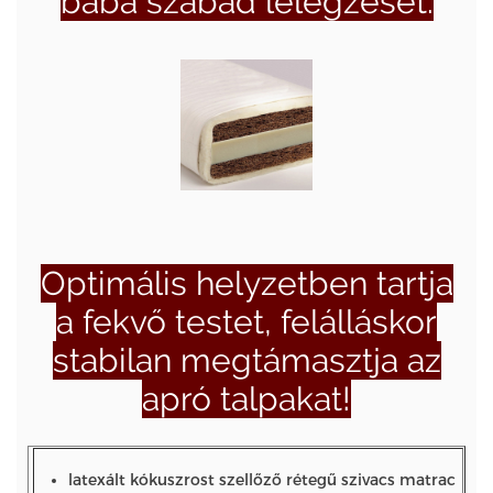
baba szabad lélegzését.
Optimális helyzetben tartja
a fekvő testet, felálláskor
stabilan megtámasztja az
apró talpakat!
latexált kókuszrost szellőző rétegű szivacs matrac