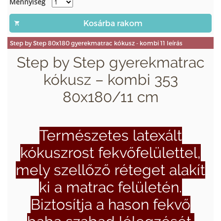
Mennyiség
Step by Step 80x180 gyerekmatrac kókusz - kombi 11 leírás
Step by Step gyerekmatrac
kókusz – kombi 353
80x180/11 cm
Természetes latexált
kókuszrost fekvőfelülettel,
mely szellőző réteget alakít
ki a matrac felületén.
Biztosítja a hason fekvő