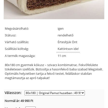
Megvásárolható:
igen
Státusz:
rendelhető
Várható szállítás:
Értesítjük Önt
Szállítási költség:
Kattintson ide!
A termék magassága:
11 cm
80x180 cm gyermek kókusz – szivacs kombimatrac. Fekvőfelülete
tökéletesen szellőzik. Biztosítja a hasonfekvő baba szabad lélegzését.
Optimális helyzetben tartja a fekvő testet, felálláskor stabilan
megtámasztja az apró talpakat!
Válasszon:
Normál ár:
49 990
Ft