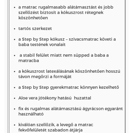
a matrac rugalmasabb alátámasztást és jobb
szellőzést biztosít a kókuszrost rétegnek
köszönhetően
tartós szerkezet
a Step by Step kókusz – szivacsmatrac követi a
baba testének vonalait
a stabil felület miatt nem süpped a baba a
matracba
a kókuszrost latexálásának köszönhetően hosszú
távon megőrzi a formáját
a Step by Step gyerekmatrac könnyen kezelhető
Aloe vera jótékony hatású huzattal
fix és rugalmas alátámasztású ágyrácson egyaránt
használható
kiválóan szellőzik, a levegő a matrac
fekvőfelületét szabadon átjárja