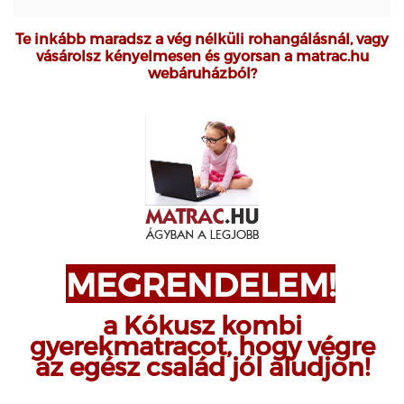
Te inkább maradsz a vég nélküli rohangálásnál, vagy
vásárolsz kényelmesen és gyorsan a matrac.hu
webáruházból?
MEGRENDELEM!
a Kókusz kombi
gyerekmatracot, hogy végre
az egész család jól aludjon!