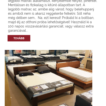
legjobb matrac alátámaszt, kényelembe helyez, pihentet.
Mentálisan és fizikailag is kitűnő állapotban tart. A
legjobb matrac az, amibe alig várod, hogy belehuppanj
és amiből nem is akarsz reggelente felkelni. Sőt néha
még délben sem… Na, ezt keresd! Próbáld ki a boltban,
majd élj az otthoni próba lehetőségével! Használd ki a
100 napos visszavásárlási garanciát, vagy válassz extra
garanciával...
TOVÁBB