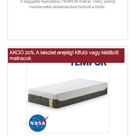
A legújabb fejlesztésű TEMPUR matrac, mely sokkal
markánsabb alátámasztást biztosít a többi...
AKCIÓ 20%. A készlet erejéig! Kifutó vagy kiállitott
matracok