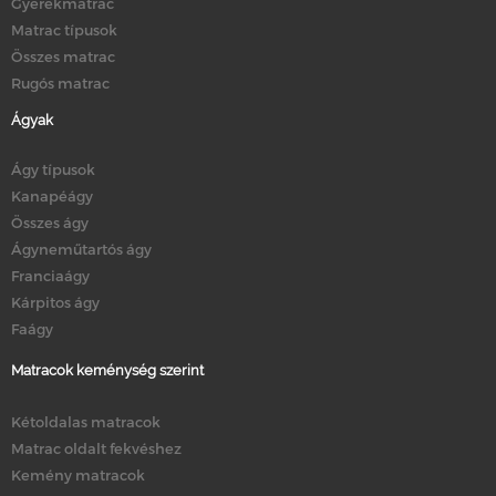
Gyerekmatrac
Matrac típusok
Összes matrac
Rugós matrac
Ágyak
Ágy típusok
Kanapéágy
Összes ágy
Ágyneműtartós ágy
Franciaágy
Kárpitos ágy
Faágy
Matracok keménység szerint
Kétoldalas matracok
Matrac oldalt fekvéshez
Kemény matracok