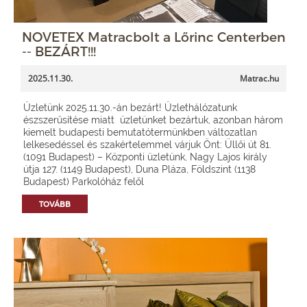
NOVETEX Matracbolt a Lőrinc Centerben
-- BEZÁRT!!!
2025.11.30.
Matrac.hu
Üzletünk 2025.11.30.-án bezárt! Üzlethálózatunk
észszerűsítése miatt üzletünket bezártuk, azonban három
kiemelt budapesti bemutatótermünkben változatlan
lelkesedéssel és szakértelemmel várjuk Önt: Üllői út 81.
(1091 Budapest) – Központi üzletünk, Nagy Lajos király
útja 127. (1149 Budapest), Duna Pláza, Földszint (1138
Budapest) Parkolóház felől
TOVÁBB