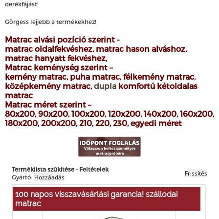
derékfájást!
Görgess lejjebb a termékekhez!
Matrac alvási pozíció szerint
-
matrac oldalfekvéshez
,
matrac hason alváshoz,
matrac hanyatt fekvéshez
,
Matrac keménység szerint
–
kemény matrac
,
puha matrac,
félkemény matrac
,
középkemény matrac
,
dupla
komfortú kétoldalas
matrac
Matrac méret szerint
–
80x200
,
90x200
,
100x200
,
120x200
,
140x200
,
160x200
,
180x200
,
200x200
,
210, 220, 230
,
egyedi méret
Terméklista szűkítése - Feltételek
Gyártó:
100 napos visszavásárlási garancia! szállodai
matrac