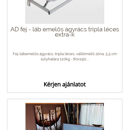
AD fej - láb emelős ágyrács tripla léces
extra-k
Fej-lábemelős ágyrács, tripla léces, vállkímélő zóna, 5,5 cm
súlyhatára 110kg - 80x190,...
Kérjen ajánlatot