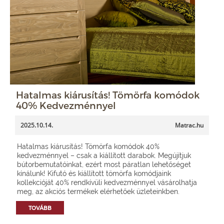
Hatalmas kiárusítás! Tömörfa komódok
40% Kedvezménnyel
2025.10.14.
Matrac.hu
Hatalmas kiárusítás! Tömörfa komódok 40%
kedvezménnyel – csak a kiállított darabok. Megújítjuk
bútorbemutatóinkat, ezért most páratlan lehetőséget
kínálunk! Kifutó és kiállított tömörfa komódjaink
kollekcióját 40% rendkívüli kedvezménnyel vásárolhatja
meg, az akciós termékek elérhetőek üzleteinkben.
TOVÁBB