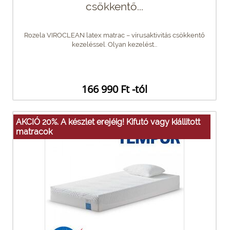
csökkentő...
Rozela VIROCLEAN latex matrac – vírusaktivitás csökkentő
kezeléssel. Olyan kezelést...
166 990 Ft -tól
AKCIÓ 20%. A készlet erejéig! Kifutó vagy kiállitott
matracok