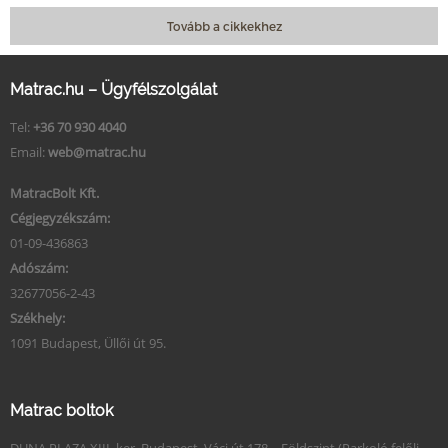
Tovább a cikkekhez
Matrac.hu – Ügyfélszolgálat
Tel:
+36 70 930 4040
Email:
web@matrac.hu
MatracBolt Kft.
Cégjegyzékszám:
01-09-436863
Adószám:
32677056-2-43
Székhely:
1091 Budapest, Üllői út 95.
Matrac boltok