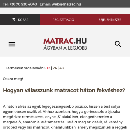
Tel:
+36 70 930 4040
Email:
web@matrac.hu
KOSÁR
REGISZTRÁCIÓ
BEJELENTKEZÉS
Termékek oldalanként:
12
|
24
|
48
Ossza meg!
Hogyan válasszunk matracot háton fekvéshez?
A háton alvás az egyik legegészségesebb pozíció, hiszen a test súlya
egyenletesen oszlik el. Ahhoz azonban, hogy a gerincoszlop éjszaka
megőrizze természetes, enyhe „S” alakú ívét, elengedhetetlen a
megfelelő, anatómiai alátámasztás. Találd meg az ideális, félkemény
ortopéd vagy bio matracot kínálatunkban, amely megszünteti a reggeli