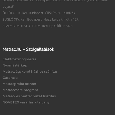
DUNA PLAZA XIII. ker. Budapest, Váci út 178. - Földszint (Parkoló felőli
bejárat)
ÜLLŐI ÚT IX. ker. Budapest, Üllői út 81. - Klinikák
ZUGLÓ XIV. ker. Budapest, Nagy Lajos kir. útja 127.
SEALY BEMUTATÓTEREM 1091 Bp.Üllői út 81/b
Matrac.hu – Szolgáltatások
Elektroszmogmérés
Nyomástérkép
Matrac, ágykeret házhoz szállítás
Garancia
Matracpróba otthon
Matraccsere program
Matrac- és matrachuzat tisztítás
NOVETEX vásárlási utalvány