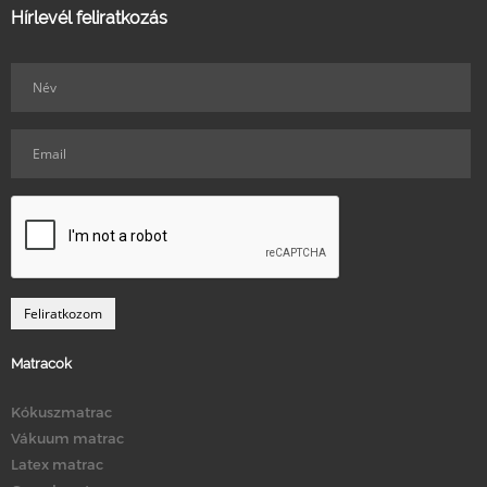
Hírlevél feliratkozás
Matracok
Kókuszmatrac
Vákuum matrac
Latex matrac