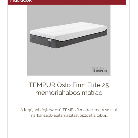
matracok
TEMPUR Oslo Firm Elite 25
memóriahabos matrac
A legújabb fejlesztésű TEMPUR matrac, mely sokkal
markánsabb alátámasztást biztosít a többi...