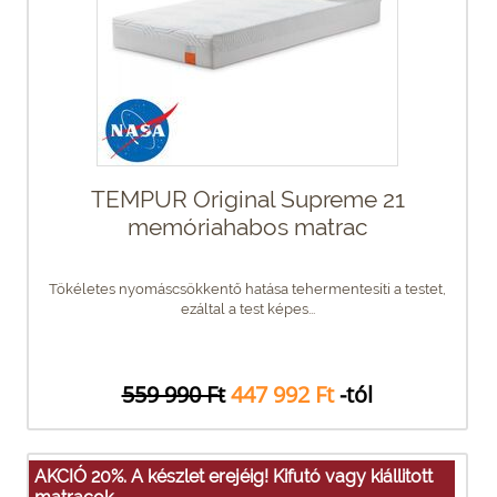
TEMPUR Original Supreme 21
memóriahabos matrac
Tökéletes nyomáscsökkentő hatása tehermentesíti a testet,
ezáltal a test képes...
559 990 Ft
447 992 Ft
-tól
AKCIÓ 20%. A készlet erejéig! Kifutó vagy kiállitott