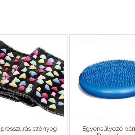
presszúrás szőnyeg
Egyensúlyozó pár