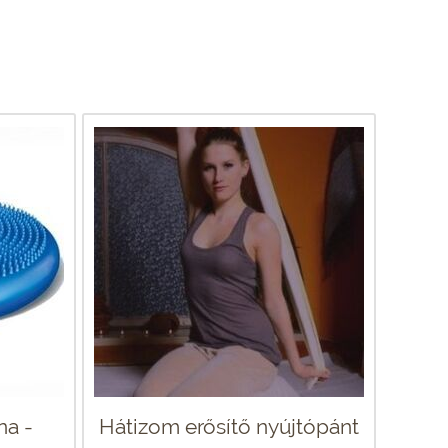
na -
Hátizom erősítő nyújtópánt