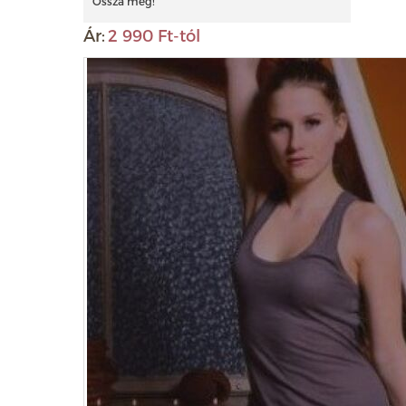
Ossza meg!
Ár:
2 990 Ft-tól