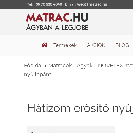
Tel:
+36 70 930 4040
Email:
web@matrac.hu
Termékek
AKCIÓK
BLOG
Főoldal
>
Matracok - Ágyak - NOVETEX matr
nyújtópánt
Hátizom erősítő nyú