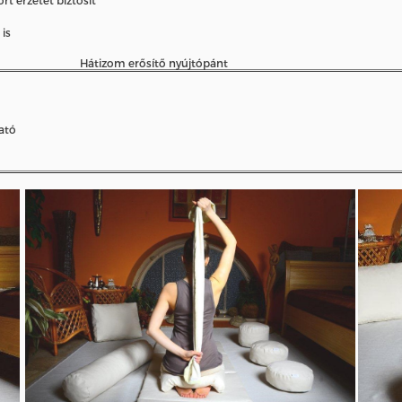
is
Hátizom erősítő nyújtópánt
ató