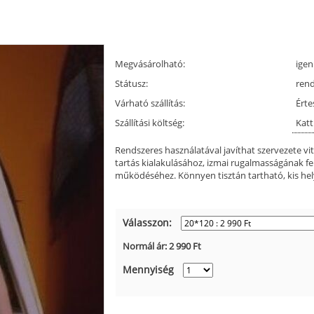
Megvásárolható:
igen
Státusz:
ren
Várható szállítás:
Érte
Szállítási költség:
Katt
Rendszeres használatával javíthat szervezete vit
tartás kialakulásához, izmai rugalmasságának fe
működéséhez. Könnyen tisztán tartható, kis hely
Válasszon:
Normál ár:
2 990
Ft
Mennyiség