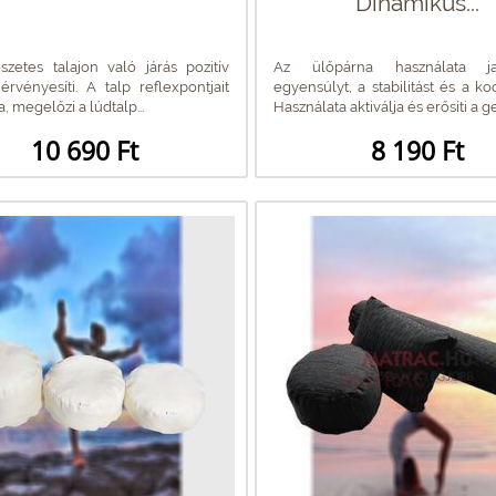
Dinamikus...
zetes talajon való járás pozitív
Az ülőpárna használata ja
 érvényesíti. A talp reflexpontjait
egyensúlyt, a stabilitást és a koo
a, megelőzi a lúdtalp...
Használata aktiválja és erősíti a ger
10 690 Ft
8 190 Ft