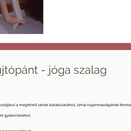
jtópánt - jóga szalag
, hozzájárul a megfelelő tartás kialakulásához, izmai rugalmasságának fenn
ő gyakorlataihoz
t érzetet biztosít