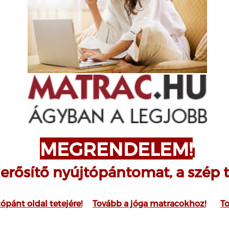
MEGRENDELEM!
erősítő nyújtópántomat, a szép 
ópánt oldal tetejére!
Tovább a jóga matracokhoz!
T