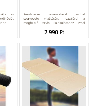
vítja az
Rendszeres használatával javíthat
rdinációt.
szervezete vitalitásán, hozzájárul a
inc...
megfelelő tartás kialakulásához, izmai
rugalmasságának...
2 990 Ft