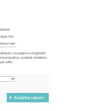
delhető
sítjük Önt
intson ide!
alitásán, hozzájárul a megfelelő
nntartásához, ízületek tökéletes
en elfér.