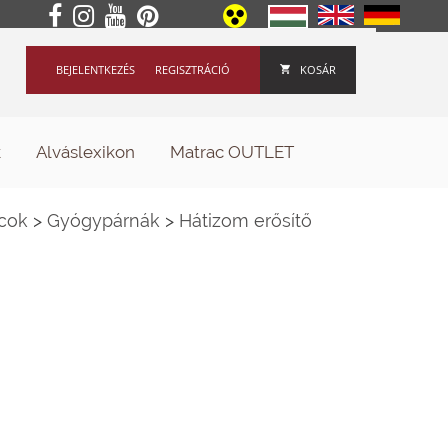
BEJELENTKEZÉS
REGISZTRÁCIÓ
KOSÁR
k
Alváslexikon
Matrac OUTLET
cok
>
Gyógypárnák
>
Hátizom erősítő