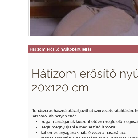
Hátizom erősítő nyújtópánt leírás
Hátizom erősítő nyú
20x120 cm
Rendszeres használatával javíthat szervezete vitalitásán
tartható, kis helyen elfér.
rugalmasságának köszönhetően megfelelő kiegészít
segít megnyújtani a megfeszülő izmokat.
kellemes anyagának hála élvezet a használata.
magas nedvszívó tulajdonsága miatt kellemes komfor