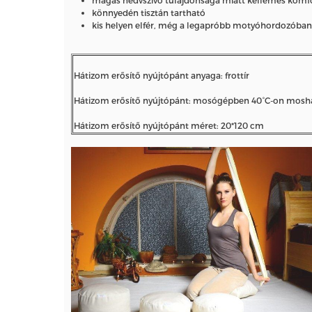
könnyedén tisztán tartható
kis helyen elfér, még a legapróbb motyóhordozóban 
Hátizom erősítő nyújtópánt anyaga: frottír
Hátizom erősítő nyújtópánt: mosógépben 40°C-on mosh
Hátizom erősítő nyújtópánt méret: 20*120 cm