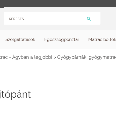
Szolgáltatások
Egészségpénztár
Matrac bolto
ac - Ágyban a legjobb!
>
Gyógypárnák, gyógymatra
jtópánt