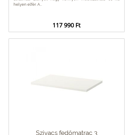
helyen elfér. A...
117 990 Ft
Szivacs fedőmatrac 3