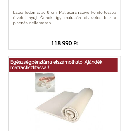
Latex fedőmatrac 8 cm. Matracára rátéve komfortosabb
érzetet nyújt Önnek, így matracán élvezetes lesz a
pihenés! Kellemesen...
118 990 Ft
Egészségpénztárra elszámolható. Ajándék
matractisztítással!