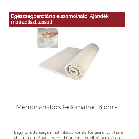
Egészségpénztárra elszámolható. Ajándék
matractisztítással!
Memóriahabos fedőmatrac 8 cm -...
Lágy tulajdonsága miatt inkább komfortosításra, puhításra
alkalmas. Előnyei, hogy könnyen mobilizálható és kis