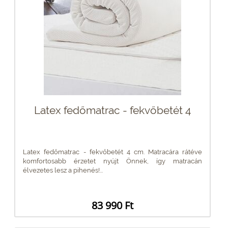
Latex fedőmatrac - fekvőbetét 4
Latex fedőmatrac - fekvőbetét 4 cm. Matracára rátéve
komfortosabb érzetet nyújt Önnek, így matracán
élvezetes lesz a pihenés!...
83 990 Ft