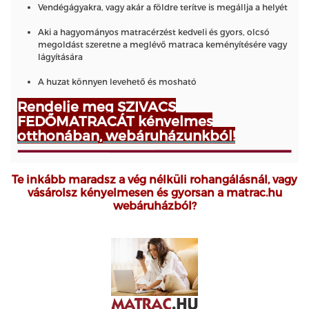
Vendégágyakra, vagy akár a földre terítve is megállja a helyét
Aki a hagyományos matracérzést kedveli és gyors, olcsó
megoldást szeretne a meglévő matraca keményítésére vagy
lágyítására
A huzat könnyen levehető és mosható
Rendelje meg SZIVACS
FEDŐMATRACÁT kényelmes
otthonában, webáruházunkból!
Te inkább maradsz a vég nélküli rohangálásnál, vagy
vásárolsz kényelmesen és gyorsan a matrac.hu
webáruházból?