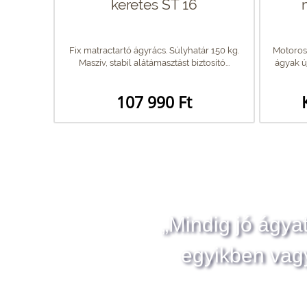
keretes ST 16
Fix matractartó ágyrács. Súlyhatár 150 kg.
Motoros 
Maszív, stabil alátámasztást biztosító...
ágyak új
107 990 Ft
„Mindig jó ágya
egyikben vag