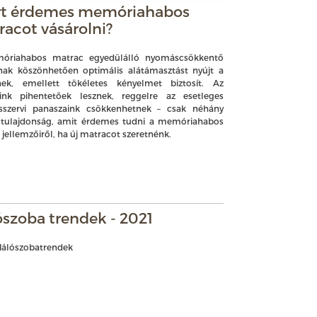
rt érdemes memóriahabos
acot vásárolni?
óriahabos matrac egyedülálló nyomáscsökkentő
nak köszönhetően optimális alátámasztást nyújt a
nek, emellett tökéletes kényelmet biztosít. Az
áink pihentetőek lesznek, reggelre az esetleges
szervi panaszaink csökkenhetnek – csak néhány
v tulajdonság, amit érdemes tudni a memóriahabos
jellemzőiről, ha új matracot szeretnénk.
szoba trendek - 2021
 Hálószobatrendek