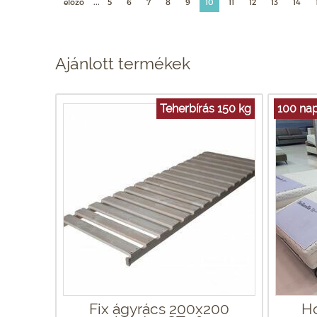
...
előző
5
6
7
8
9
10
11
12
13
14
Ajánlott termékek
Teherbírás 150 kg
100 nap
Fix ágyrács 200x200
Ho