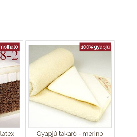
ámolható
100% gyapjú
latex
Gyapjú takaró - merino