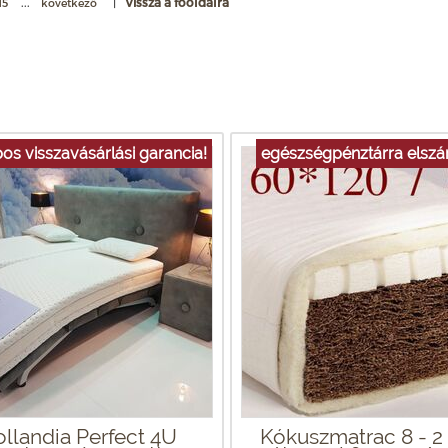
...
|
Vissza a főoldalra
15
következő
os visszavásárlási garancia!
egészségpénztárra elsz
llandia Perfect 4U
Kókuszmatrac 8 - 2 