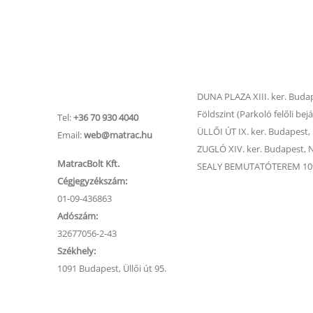
Matrac.hu –
Matrac boltok
Ügyfélszolgálat
DUNA PLAZA XIII. ker. Budape
Földszint (Parkoló felőli bejá
Tel:
+36 70 930 4040
ÜLLŐI ÚT IX. ker. Budapest, Ü
Email:
web@matrac.hu
ZUGLÓ XIV. ker. Budapest, Na
MatracBolt Kft.
SEALY BEMUTATÓTEREM 1091
Cégjegyzékszám:
01-09-436863
Adószám:
32677056-2-43
Székhely:
1091 Budapest, Üllői út 95.
Matracok
Ágyak