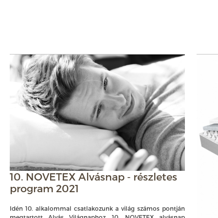
10. NOVETEX Alvásnap - részletes
program 2021
Idén 10. alkalommal csatlakozunk a világ számos pontján
megtartott Alvás Világnaphoz. 10. NOVETEX alvásnap