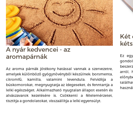
Két
két
A nyár kedvencei - az
aromapárnák
Ez egy
gondo
beszer
Az aroma párnák jótékony hatással vannak a szervezetre,
arról,
amelyek különböző gyógynövényből készülnek: borsmenta,
előnyb
citromfű, kamilla, valamint levendula. Felvidítja a
talál
búskomorokat, megnyugtatja az idegeseket, és fenntartja a
használ
lelki egészséget. Alkalmazható nyugtalan állapot esetén és
alvászavarok kezelésére is. Csökkenti a félelemérzetet,
tisztítja a gondolatokat, visszaállítja a lelki egyensúlyt.