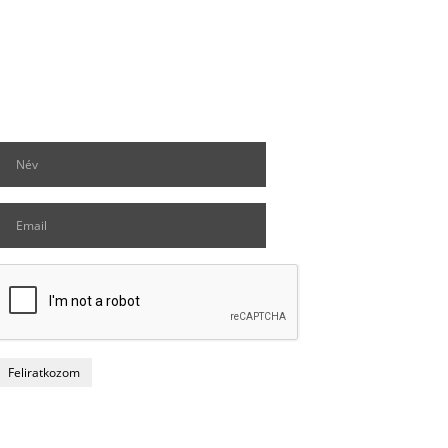
Hírlevél feliratkozás
Matrac boltok
 szerint