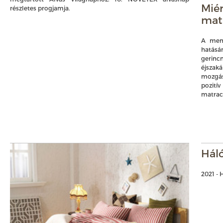
Mié
részletes progjamja.
matr
A mem
hatásá
gerinc
éjszak
mozgás
pozití
matrac 
Háló
2021 -