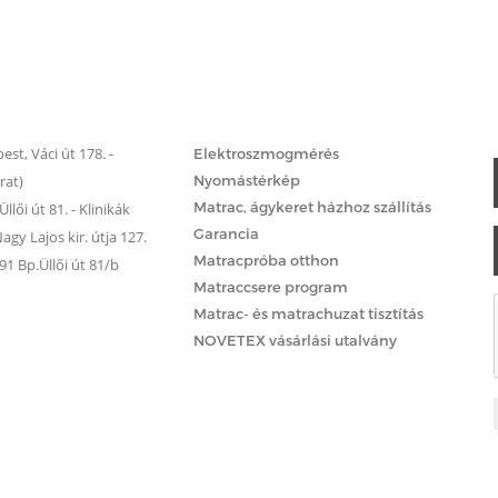
Matrac.hu – Szolgáltatások
st, Váci út 178. -
Elektroszmogmérés
rat)
Nyomástérkép
Matrac, ágykeret házhoz szállítás
llői út 81. - Klinikák
Garancia
gy Lajos kir. útja 127.
Matracpróba otthon
 Bp.Üllői út 81/b
Matraccsere program
Matrac- és matrachuzat tisztítás
NOVETEX vásárlási utalvány
Matracok keménység szerint
Matracok méret