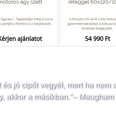
motoros ágy szett
réteggel 60x120/1
ágyrács - Tapasztalja meg a luxus
A 60x120 cm-es 8-2 bio kókus
 szintjét a Perfect 4 U kárpitozott...
gyermekmatracban a kókusz és
kiválóan kiegészítik...
Kérjen ajánlatot
54 990 Ft
t és jó cipőt vegyél, mert ha nem 
y, akkor a másikban.”– Maugham