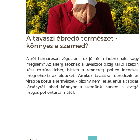
A tavaszi ébredő természet -
könnyes a szemed?
A tél hamarosan véget ér – ez jó hír mindenkinek… vagy
mégsem? Az allergiásoknak a tavasztól őszig tartó szezon
kész tortúra lehet, hiszen a rengeteg pollen igencsak
megnehezíti az életüket. Amikor tavasszal ébredezik és
virágba borul a természet – bizony nem feltétlenül a csodás
látványtól lábad könnybe a szemünk, hanem a levegő
magas pollentartalmától.