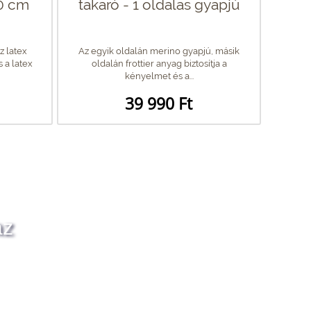
0 cm
takaró - 1 oldalas gyapjú
z latex
Az egyik oldalán merino gyapjú, másik
 a latex
oldalán frottier anyag biztosítja a
kényelmet és a...
39 990 Ft
az