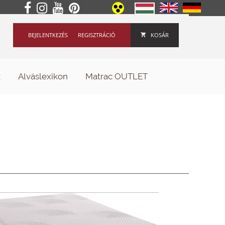
BEJELENTKEZÉS
REGISZTRÁCIÓ
KOSÁR
k
Alváslexikon
Matrac OUTLET