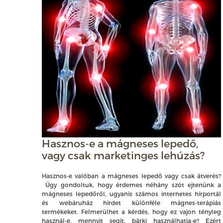
Hasznos-e a mágneses lepedő,
vagy csak marketinges lehúzás?
Hasznos-e valóban a mágneses lepedő vagy csak átverés?
Úgy gondoltuk, hogy érdemes néhány szót ejtenünk a
mágneses lepedőről, ugyanis számos internetes hírportál
és webáruház hirdet különféle mágnes-terápiás
termékeket. Felmerülhet a kérdés, hogy ez vajon tényleg
használ-e, mennyit segít, bárki használhatja-e? Ezért