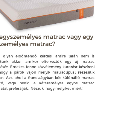
 egyszemélyes matrac vagy egy
személyes matrac?
 olyan eldöntendő kérdés, amire talán nem is
ltunk akkor amikor elterveztük egy új matrac
zését. Érdekes lenne közvélemény kutatást készíteni
 hogy a párok vajon melyik matractípust részesítik
en. Azt, ahol a franciaágyban két különálló matrac
ható, vagy pedig a kétszemélyes egybe matrac
atát preferálják. Nézzük, hogy melyiket miért!