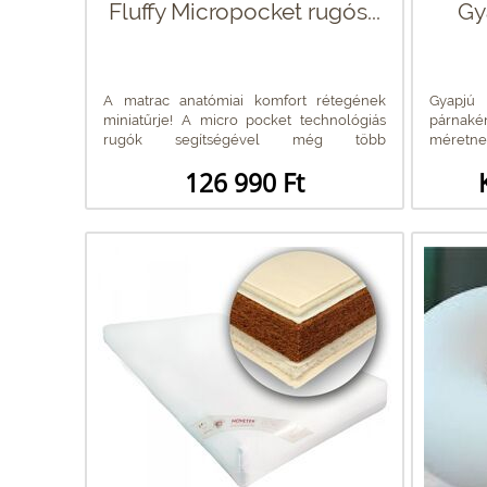
Fluffy Micropocket rugós...
Gy
A matrac anatómiai komfort rétegének
Gyapjú 
miniatűrje! A micro pocket technológiás
párnaké
rugók segítségével még több
méret
alátámasztási...
kiválaszth
126 990 Ft