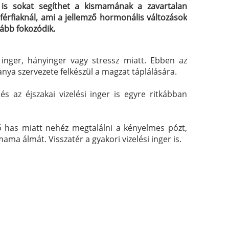
 is sokat segíthet a kismamának a zavartalan
érfiaknál, ami a jellemző hormonális változások
ább fokozódik.
 inger, hányinger vagy stressz miatt. Ebben az
nya szervezete felkészül a magzat táplálására.
 az éjszakai vizelési inger is egyre ritkábban
 has miatt nehéz megtalálni a kényelmes pózt,
ma álmát. Visszatér a gyakori vizelési inger is.