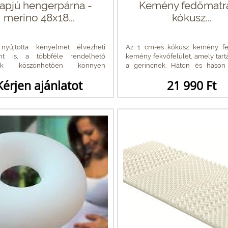
apjú hengerpárna -
Kemény fedőmatr
merino 48x18...
kókusz...
nyújtotta kényelmet élvezheti
Az 1 cm-es kókusz kemény fe
nt is, a többféle rendelhető
kemény fekvőfelület, amely tartás
nek köszönhetően könnyen
a gerincnek. Háton és hason
atja alvási...
javasolt...
Kérjen ajánlatot
21 990 Ft