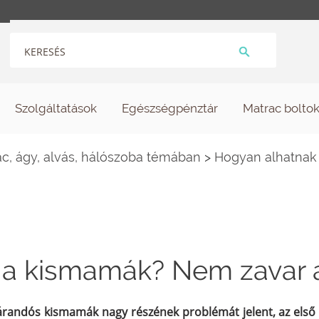
Szolgáltatások
Egészségpénztár
Matrac bolto
c, ágy, alvás, hálószoba témában
>
Hogyan alhatnak 
l a kismamák? Nem zavar 
árandós kismamák nagy részének problémát jelent, az első