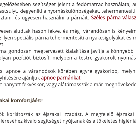
egelőzésében segítséget jelent a fedőmatrac használata, am
stsúlyt, kiegyenlíti a nyomáskülönbségeket, tehermentesíti
tani, és ügyesen használni a párnáit.
Széles párna válas
vesen aludtak hason fekve, és még várandósan is kényelmesn
ilyen speciális párna tehermentesíti a nyakcsigolyákat és me
zt.
gondosan megtervezett kialakítása javítja a könnyebb légz
y olyan pozíciót biztosít, melyben a testre gyakorolt nyom
ási apnoe a várandósok körében egyre gyakoribb, melyne
yhítésére ajánljuk
apnoe parnánkat
!
át hanyatt fekvéskor, vagy alátámasszák a már megnövekedet
kai komfortjáért!
 korlátozzák az éjszakai izzadást. A megfelelő éjszakai
léréséhez kiváló segitséget nyújtanak és a tökéletes higiéni