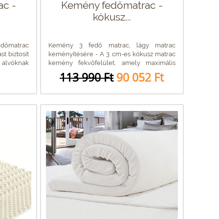
ac -
Kemény fedőmatrac -
kókusz...
dőmatrac
Kemény 3 fedő matrac, lágy matrac
t biztosít
keményítésére - A 3 cm-es kókusz matrac
 alvóknak
kemény fekvőfelület, amely maximális
tartást...
113 990 Ft
90 052 Ft