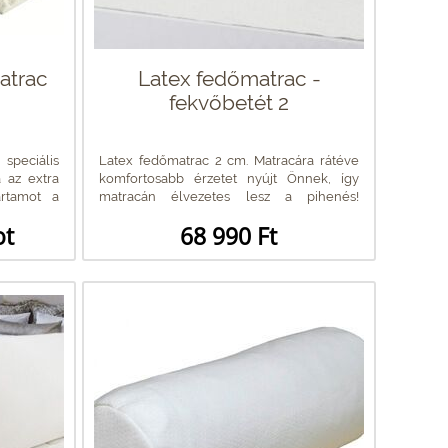
atrac
Latex fedőmatrac -
fekvőbetét 2
peciális
Latex fedőmatrac 2 cm. Matracára rátéve
a az extra
komfortosabb érzetet nyújt Önnek, így
artamot a
matracán élvezetes lesz a pihenés!
Kellemesen...
ot
68 990 Ft