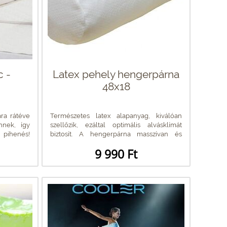
c -
Latex pehely hengerpárna
48x18
ra rátéve
Természetes latex alapanyag, kiválóan
nnek, így
szellőzik, ezáltal optimális alvásklímát
pihenés!
biztosít. A hengerpárna masszívan és
pontosan...
9 990 Ft