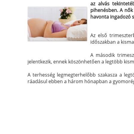
az alvás tekintet
pihenésben. A nők 
havonta ingadozó s
Az első trimeszter
időszakban a kismam
A második trimeszt
jelentkezik, ennek köszönhetően a legtöbb kism
A terhesség legmegterhelőbb szakasza a legt
ráadásul ebben a három hónapban a gyomorégés, a