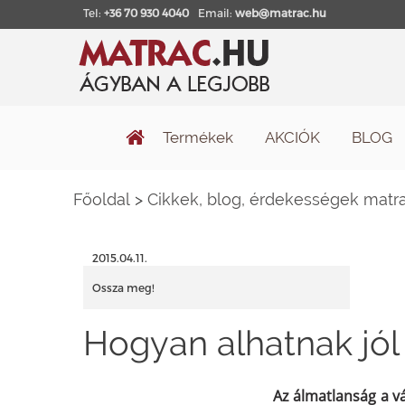
Tel:
+36 70 930 4040
Email:
web@matrac.hu
Termékek
AKCIÓK
BLOG
Főoldal
>
Cikkek, blog, érdekességek matra
2015.04.11.
Ossza meg!
Hogyan alhatnak jó
Az álmatlanság a v