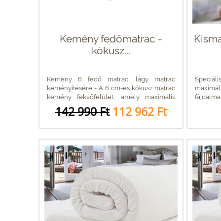
Kemény fedőmatrac -
Kisma
kókusz...
Kemény 6 fedő matrac, lágy matrac
Speciál
keményítésére - A 6 cm-es kókusz matrac
maximál
kemény fekvőfelület, amely maximális
fájdalmak
tartást...
142 990 Ft
112 962 Ft