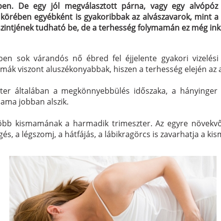
ében. De egy jól megválasztott párna, vagy egy alvópóz
körében egyébként is gyakoribbak az alvászavarok, mint a f
zintjének tudható be, de a terhesség folymamán ez még ink
ben sok várandós nő ébred fel éjjelente gyakori vizelési
ák viszont aluszékonyabbak, hiszen a terhesség elején az a
er általában a megkönnyebbülés időszaka, a hányinger és
ama jobban alszik.
öbb kismamának a harmadik trimeszter. Az egyre növekvő
 légszomj, a hátfájás, a lábikragörcs is zavarhatja a kisma