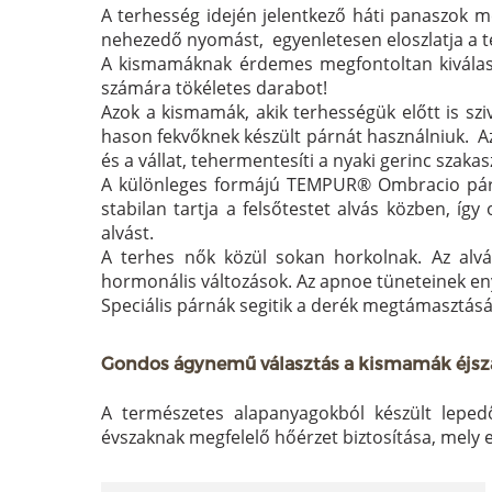
A terhesség idején jelentkező háti panaszok m
nehezedő nyomást, egyenletesen eloszlatja a te
A kismamáknak érdemes megfontoltan kiválasz
számára tökéletes darabot!
Azok a kismamák, akik terhességük előtt is szi
hason fekvőknek készült párnát használniuk. Az 
és a vállat, tehermentesíti a nyaki gerinc szakas
A különleges formájú TEMPUR® Ombracio párna 
stabilan tartja a felsőtestet alvás közben, íg
alvást.
A terhes nők közül sokan horkolnak. Az alv
hormonális változások. Az apnoe tüneteinek en
Speciális párnák segitik a derék megtámasztás
Gondos ágynemű választás a kismamák éjsza
A természetes alapanyagokból készült lepedők
évszaknak megfelelő hőérzet biztosítása, mely e