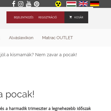
BEJELENTKEZÉS
REGISZTRÁCIÓ
KOSÁR
k
Alváslexikon
Matrac OUTLET
jól a kismamák? Nem zavar a pocak!
a pocak!
 és a harmadik trimeszter a legnehezebb időszak