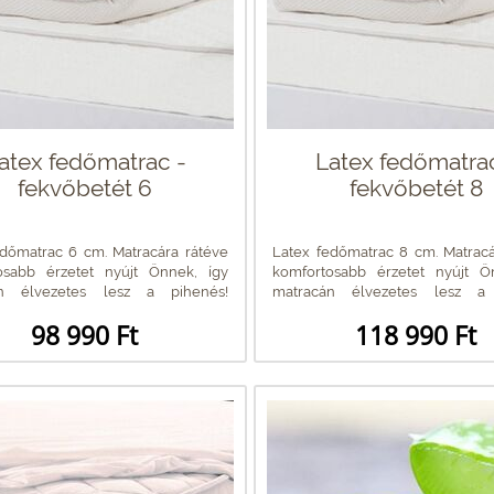
atex fedőmatrac -
Latex fedőmatra
fekvőbetét 6
fekvőbetét 8
edőmatrac 6 cm. Matracára rátéve
Latex fedőmatrac 8 cm. Matracá
osabb érzetet nyújt Önnek, így
komfortosabb érzetet nyújt Ö
án élvezetes lesz a pihenés!
matracán élvezetes lesz a 
en...
Kellemesen...
98 990 Ft
118 990 Ft