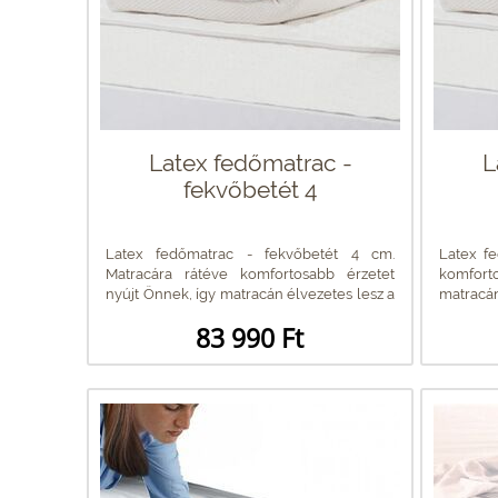
Latex fedőmatrac -
L
fekvőbetét 4
Latex fedőmatrac - fekvőbetét 4 cm.
Latex f
Matracára rátéve komfortosabb érzetet
komfort
nyújt Önnek, így matracán élvezetes lesz a
matrac
pihenés!...
Kellemes
83 990 Ft