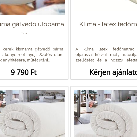
ma gátvédő ülőpárna
Klíma - latex fedőm
-...
is kerek kismama gátvédő párna
A klíma latex fedőmatrac s
is kényelmet nyújt. Szülés utáni
eljárással készül, mely biztosítj
 enyhítésére, műtét utáni...
szellőzést és a hosszú élett
terméknek.
9 790 Ft
Kérjen ajánlat