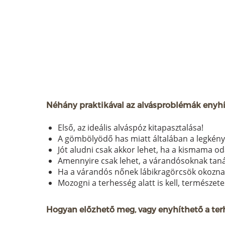
Néhány praktikával az alvásproblémák enyhí
Első, az ideális alváspóz kitapasztalása!
A gömbölyödő has miatt általában a legkénye
Jót aludni csak akkor lehet, ha a kismama odafi
Amennyire csak lehet, a várandósoknak tanács
Ha a várandós nőnek lábikragörcsök okoznak
Mozogni a terhesség alatt is kell, természet
Hogyan előzhető meg, vagy enyhíthető a terh