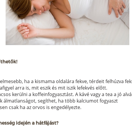
thetők!
lmesebb, ha a kismama oldalára fekve, térdeit felhúzva feksz
gyel arra is, mit eszik és mit iszik lefekvés előtt.
os kerülni a koffeinfogyasztást. A kávé vagy a tea a jó alvá
 álmatlanságot, segíthet, ha több kalciumot fogyaszt
esen csak ha az orvos is engedélyezte.
esség idején a hátfájást?