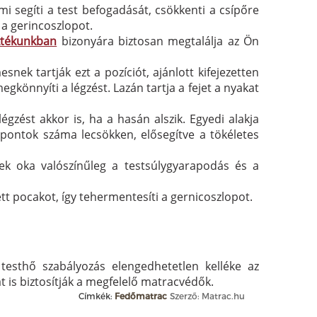
i segíti a test befogadását, csökkenti a csípőre
 a gerincoszlopot.
ztékunkban
bizonyára biztosan megtalálja az Ön
ek tartják ezt a pozíciót, ajánlott kifejezetten
gkönnyíti a légzést. Lazán tartja a fejet a nyakat
ést akkor is, ha a hasán alszik. Egyedi alakja
áspontok száma lecsökken, elősegítve a tökéletes
k oka valószínűleg a testsúlygyarapodás és a
t pocakot, így tehermentesíti a gernicoszlopot.
 testhő szabályozás elengedhetetlen kelléke az
át is biztosítják a megfelelő matracvédők.
Címkék:
Fedőmatrac
Szerző: Matrac.hu