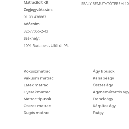
MatracBolt Kft.
SEALY BEMUTATÓTEREM 1091
Cégjegyzékszám:
01-09-436863
Adószám:
32677056-2-43
Székhely:
1091 Budapest, Üllői út 95.
Matracok
Ágyak
Kókuszmatrac
Ágy típusok
Vákuum matrac
Kanapéágy
Latex matrac
Összes ágy
Gyerekmatrac
Ágyneműtartós ág
Matrac típusok
Franciaágy
Összes matrac
Kárpitos ágy
Rugós matrac
Faágy