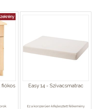
iszekrény
 fiókos
Easy 14 - Szivacsmatrac
orok.
Ez a korszerűen kifejlesztett félkemény