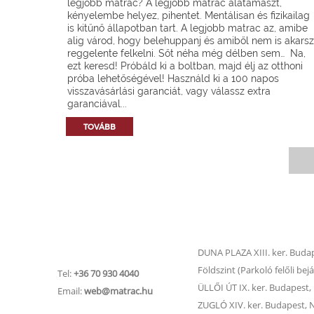
legjobb matrac? A legjobb matrac alátámaszt,
kényelembe helyez, pihentet. Mentálisan és fizikailag
is kitűnő állapotban tart. A legjobb matrac az, amibe
alig várod, hogy belehuppanj és amiből nem is akarsz
reggelente felkelni. Sőt néha még délben sem… Na,
ezt keresd! Próbáld ki a boltban, majd élj az otthoni
próba lehetőségével! Használd ki a 100 napos
visszavásárlási garanciát, vagy válassz extra
garanciával...
TOVÁBB
Matrac.hu –
Matrac boltok
Ügyfélszolgálat
DUNA PLAZA XIII. ker. Budape
Földszint (Parkoló felőli bejá
Tel:
+36 70 930 4040
ÜLLŐI ÚT IX. ker. Budapest, Ü
Email:
web@matrac.hu
ZUGLÓ XIV. ker. Budapest, Na