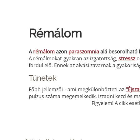
Rémálom
A
rémálom
azon
paraszomnia
alá besorolható 
A rémálmokat gyakran az izgatottság,
stressz
o
fordul elő. Ennek az alvási zavarnak a gyakoris
Tünetek
Főbb jellemzői - ami megkülönbözteti az
"Éjsz
pulzus száma megemelkedik, izzadni kezd és ma
Figyelem! A cikk eset