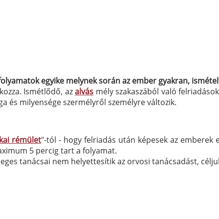
folyamatok egyike melynek során az ember gyakran, ismételte
kozza. Ismétlődő, az
alvás
mély szakaszából való felriadások
ága és milyensége szermélyről személyre változik.
akai rémület
"-tól - hogy felriadás után képesek az emberek
ximum 5 percig tart a folyamat.
leges tanácsai nem helyettesítik az orvosi tanácsadást, céljuk