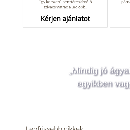
Egy korszerű pénztárcakímélő
párn
szivacsmatrac a legjobb...
Kérjen ajánlatot
„Mindig jó ágya
egyikben vag
Legfrissebb cikkek