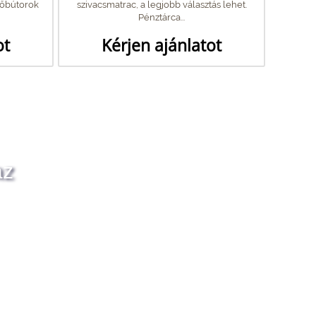
yőbútorok
szivacsmatrac, a legjobb választás lehet.
Pénztárca...
ot
Kérjen ajánlatot
az