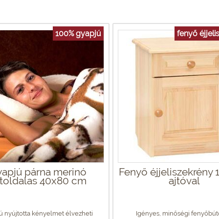
100% gyapjú
fenyő éjjel
apjú párna merinó
Fenyő éjjeliszekrény 1
toldalas 40x80 cm
ajtóval
ú nyújtotta kényelmet élvezheti
Igényes, minőségi fenyőbút