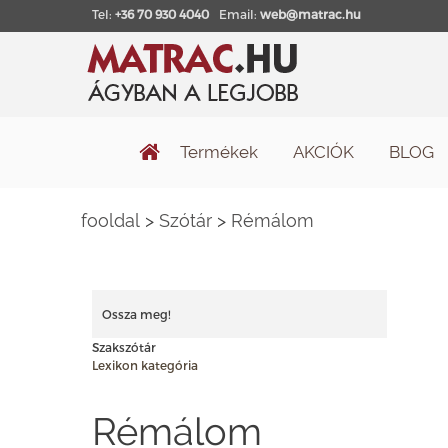
Tel:
+36 70 930 4040
Email:
web@matrac.hu
Termékek
AKCIÓK
BLOG
fooldal
>
Szótár
>
Rémálom
Ossza meg!
Szakszótár
Lexikon kategória
Rémálom