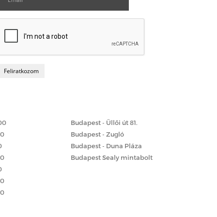
Matrac boltok
 szerint
00
Budapest - Üllői út 81.
00
Budapest - Zugló
0
Budapest - Duna Pláza
00
Budapest Sealy mintabolt
0
00
00