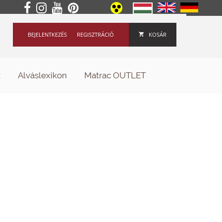
BEJELENTKEZÉS
REGISZTRÁCIÓ
KOSÁR
k
Alváslexikon
Matrac OUTLET