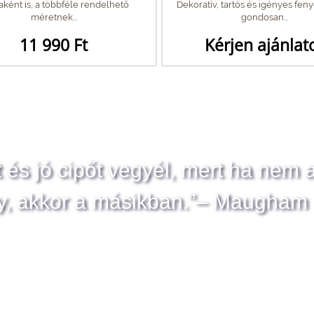
aként is, a többféle rendelhető
Dekoratív, tartós és igényes fen
méretnek...
gondosan...
11 990 Ft
Kérjen ajánlat
t és jó cipőt vegyél, mert ha nem 
y, akkor a másikban.”– Maugham