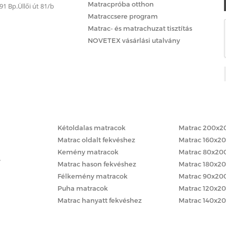
Matracpróba otthon
 Bp.Üllői út 81/b
Matraccsere program
Matrac- és matrachuzat tisztítás
NOVETEX vásárlási utalvány
Matracok keménység szerint
Matracok méret
Kétoldalas matracok
Matrac 200x2
Matrac oldalt fekvéshez
Matrac 160x2
Kemény matracok
Matrac 80x20
y
Matrac hason fekvéshez
Matrac 180x2
Félkemény matracok
Matrac 90x20
Puha matracok
Matrac 120x2
Matrac hanyatt fekvéshez
Matrac 140x2