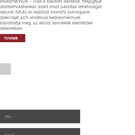
edvezménnyel – csak a kiállított darabok. Megújítjuk
útorbemutatóinkat, ezért most páratlan lehetőséget
ínálunk! Kifutó és kiállított tömörfa komódjaink
ollekcióját 40% rendkívüli kedvezménnyel
ásárolhatja meg, az akciós termékek elérhetőek
zleteinkben.
TOVÁBB
Hírlevél feliratkozás