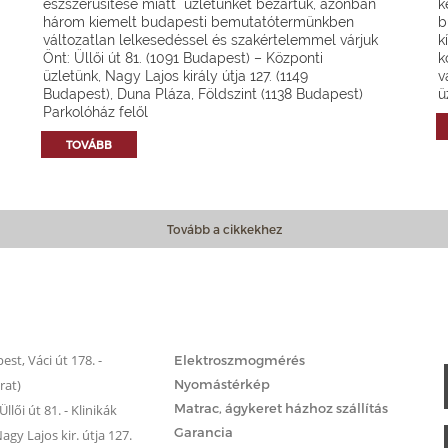
észszerűsítése miatt üzletünket bezártuk, azonban
k
három kiemelt budapesti bemutatótermünkben
b
változatlan lelkesedéssel és szakértelemmel várjuk
k
Önt: Üllői út 81. (1091 Budapest) – Központi
k
üzletünk, Nagy Lajos király útja 127. (1149
v
Budapest), Duna Pláza, Földszint (1138 Budapest)
ü
Parkolóház felől
TOVÁBB
Tovább a cikkekhez
Matrac.hu – Szolgáltatások
st, Váci út 178. -
Elektroszmogmérés
rat)
Nyomástérkép
Matrac, ágykeret házhoz szállítás
llői út 81. - Klinikák
Garancia
gy Lajos kir. útja 127.