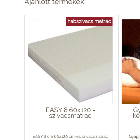
Ajánlott termékek
habszivacs matrac
EASY 8 60x120 -
Gy
szivacsmatrac
ké
EASY 8 cm 60x120 cm-es szivacsmatrac.
Gyapj