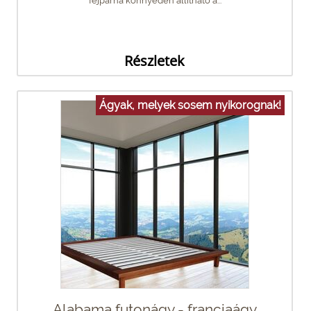
fejpárna könnyedén állítható a...
Részletek
Ágyak, melyek sosem nyikorognak!
Alabama futonágy - franciaágy