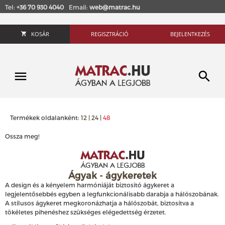
Tel:
+36 70 930 4040
Email:
web@matrac.hu
KOSÁR
REGISZTRÁCIÓ
BEJELENTKEZÉS
Termékek oldalanként:
12
|
24
|
48
Ossza meg!
Ágyak - ágykeretek
A design és a kényelem harmóniáját biztosító ágykeret a
legjelentősebbés egyben a legfunkcionálisabb darabja a hálószobának.
A stílusos ágykeret megkoronázhatja a hálószobát, biztosítva a
tökéletes pihenéshez szükséges elégedettség érzetet.