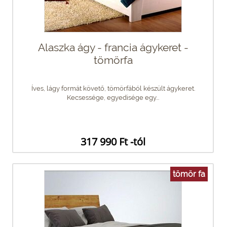
Alaszka ágy - francia ágykeret -
tömörfa
Íves, lágy formát követő, tömörfából készült ágykeret.
Kecsessége, egyedisége egy...
317 990 Ft -tól
tömör fa