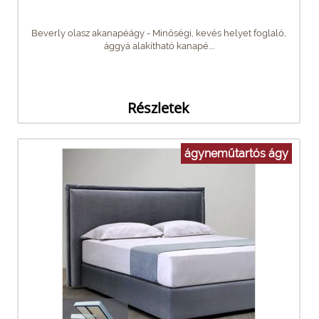
Beverly olasz akanapéágy - Minőségi, kevés helyet foglaló,
ággyá alakítható kanapé....
Részletek
ágyneműtartós ágy