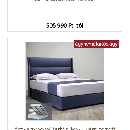
ívelt formákkal hívja fel magára a...
505 990 Ft -tól
ágyneműtartós ágy
Arty ágyneműtartós ágy - kárpitozott