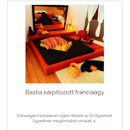
Bastia kárpitozott franciaágy
Extravagáns külsejével rögtön felkelti az Ön figyelmét.
Egyedinek megálmodott vonalait, a...